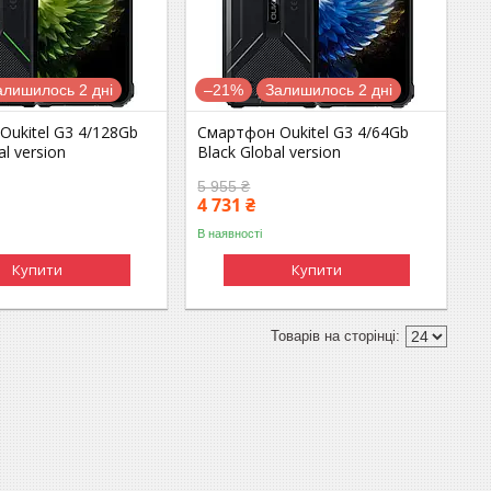
алишилось 2 дні
–21%
Залишилось 2 дні
ukitel G3 4/128Gb
Смартфон Oukitel G3 4/64Gb
l version
Black Global version
5 955 ₴
4 731 ₴
В наявності
Купити
Купити