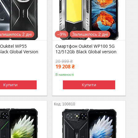
алишилось 2 дні
–9%
Залишилось 2 дні
Oukitel WP55
Смартфон Oukitel WP100 5G
lack Global Version
12/512Gb Black Global version
20 999 ₴
19 208 ₴
В наявності
Купити
Купити
100810