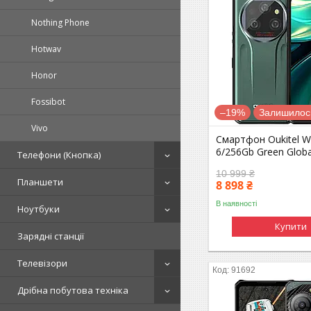
Nothing Phone
Hotwav
Honor
Fossibot
–19%
Залишилось
Vivo
Смартфон Oukitel 
6/256Gb Green Globa
Телефони (Кнопка)
10 999 ₴
Планшети
8 898 ₴
В наявності
Ноутбуки
Купити
Зарядні станції
Телевізори
91692
Дрібна побутова техніка