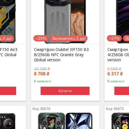
 2 дні
–15%
Залишилось 2 дні
–27%
З
F150 Air3
Смартфон Oukitel IIIF150 B3
Смартфон 
C Global
8/256Gb NFC Granite Gray
4/256Gb Ob
Global version
version
10 299 ₴
8 599 ₴
8 708 ₴
6 317 ₴
В наявності
В наявності
Купити
96876
96875