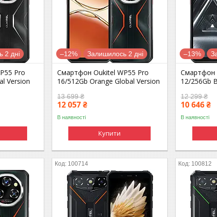
 2 дні
–12%
Залишилось 2 дні
–13%
З
P55 Pro
Смартфон Oukitel WP55 Pro
Смартфон 
al Version
16/512Gb Orange Global Version
12/256Gb B
13 699 ₴
12 299 ₴
12 057 ₴
10 646 ₴
В наявності
В наявності
Купити
100714
100812