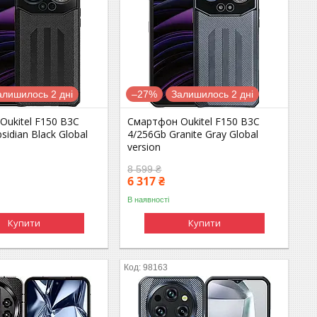
алишилось 2 дні
–27%
Залишилось 2 дні
Oukitel F150 B3C
Смартфон Oukitel F150 B3C
sidian Black Global
4/256Gb Granite Gray Global
version
8 599 ₴
6 317 ₴
В наявності
Купити
Купити
98163