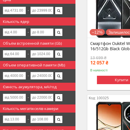
Кількість ядер
–12%
Залишилось
Объём встроенной памяти (Gb)
Смартфон Oukitel W
16/512Gb Black Glob
13 699 ₴
12 057 ₴
Объем оперативной памяти (Mb)
В наявності
Купити
Ємність акумулятора, мА/год
100325
Кількість мегапікселів камери