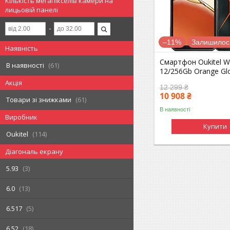
Кількість мегапікселів камери на
лицьовій панелі
–11%
Залишилось
Наявність
Смартфон Oukitel 
В наявності
61
12/256Gb Orange Glo
Акція
12 299 ₴
10 908 ₴
Товари зі знижками
61
В наявності
Виробник
Купити
Oukitel
114
Діагональ екрану
5.93
3
6.0
13
6.517
5
6.52
18