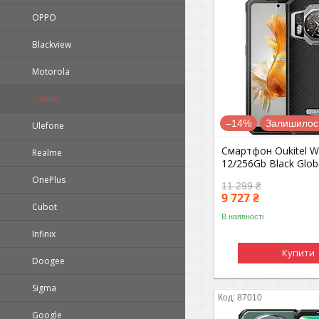
OPPO
Blackview
Motorola
Oukitel
–14%
Залишилось
Ulefone
Смартфон Oukitel 
Realme
12/256Gb Black Globa
OnePlus
11 299 ₴
9 727 ₴
Cubot
В наявності
Infinix
Купити
Doogee
Sigma
87010
Google