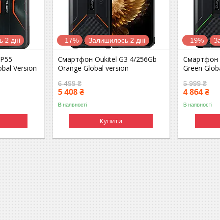
 2 дні
–17%
Залишилось 2 дні
–19%
З
WP55
Смартфон Oukitel G3 4/256Gb
Смартфон O
bal Version
Orange Global version
Green Globa
6 499 ₴
5 999 ₴
5 408 ₴
4 864 ₴
В наявності
В наявності
Купити