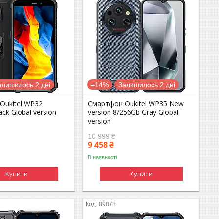
алишилось 2 дні
–14%
Залишилось 2 дні
Oukitel WP32
Смартфон Oukitel WP35 New
ck Global version
version 8/256Gb Gray Global
version
10 999 ₴
9 458 ₴
В наявності
Купити
Купити
89878