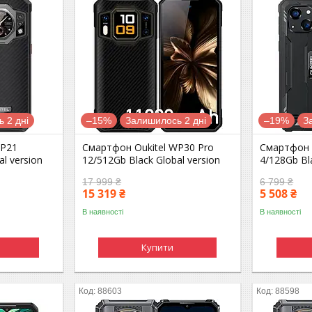
 2 дні
–15%
Залишилось 2 дні
–19%
З
WP21
Смартфон Oukitel WP30 Pro
Смартфон 
l version
12/512Gb Black Global version
4/128Gb Bla
17 999 ₴
6 799 ₴
15 319 ₴
5 508 ₴
В наявності
В наявності
Купити
88603
88598