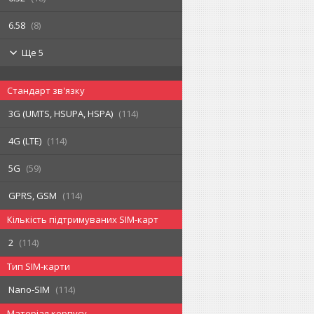
6.58
8
Ще 5
Стандарт зв'язку
3G (UMTS, HSUPA, HSPA)
114
4G (LTE)
114
5G
59
GPRS, GSM
114
Кількість підтримуваних SIM-карт
2
114
Тип SIM-карти
Nano-SIM
114
Матеріал корпусу