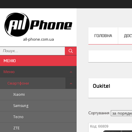
ГОЛОВНА
ДОС
all-phone.com.ua
Меню
Смартфони
Oukitel
Xiaomi
Samsung
Tecno
66809
ZTE