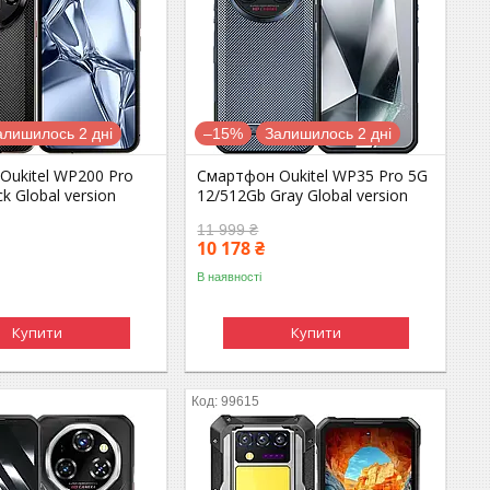
алишилось 2 дні
–15%
Залишилось 2 дні
Oukitel WP200 Pro
Смартфон Oukitel WP35 Pro 5G
k Global version
12/512Gb Gray Global version
11 999 ₴
10 178 ₴
В наявності
Купити
Купити
99615