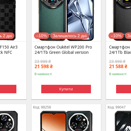
 2 дні
–10%
Залишилось 2 дні
–10%
З
F150 Air3
Смартфон Oukitel WP200 Pro
Смартфон 
ck NFC
24/1Tb Green Global version
24/1Tb Blac
23 999 ₴
23 999 ₴
21 598 ₴
21 588 ₴
В наявності
В наявності
Купити
98256
99047