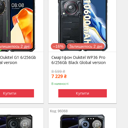
алишилось 2 дні
–16%
Залишилось 2 дні
ukitel G1 6/256Gb
Смартфон Oukitel WP36 Pro
l version
6/256Gb Black Global version
8 599 ₴
7 229 ₴
В наявності
Купити
Купити
96068