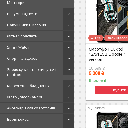
Монітори
Розумні гаджети
Навушники и колонки
Фітнес браслети
–16%
Залишилось
Smart Watch
Смартфон Oukitel III
12/512GB Doodle NF
Спорт та здоров'я
version
10 699 ₴
Зволожувачі та очищувачі
9 008 ₴
повітря
В наявності
Мережеве обладнання
Купити
Фото-, відеокамери
Аксесуари для смартфонів
96839
Ігрові консолі