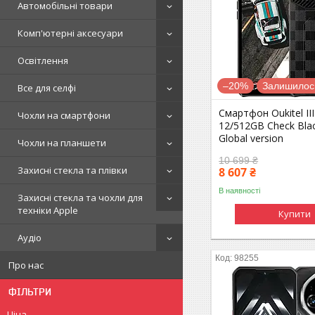
Автомобільні товари
Комп'ютерні аксесуари
Освітлення
–20%
Залишилось
Все для селфі
Смартфон Oukitel III
Чохли на смартфони
12/512GB Check Bla
Global version
Чохли на планшети
10 699 ₴
Захисні стекла та плівки
8 607 ₴
В наявності
Захисні стекла та чохли для
техніки Apple
Купити
Аудіо
98255
Про нас
ФІЛЬТРИ
Ціна