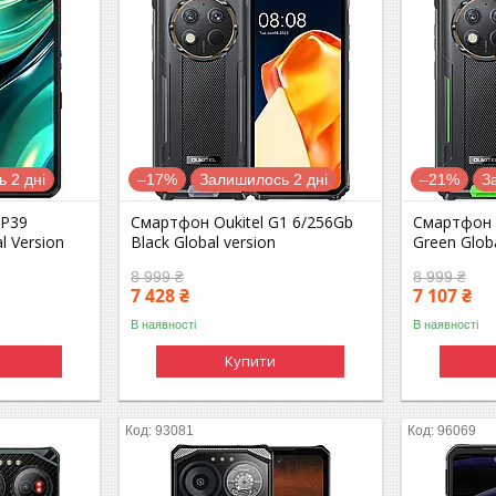
 2 дні
–17%
Залишилось 2 дні
–21%
З
WP39
Смартфон Oukitel G1 6/256Gb
Смартфон O
l Version
Black Global version
Green Globa
8 999 ₴
8 999 ₴
7 428 ₴
7 107 ₴
В наявності
В наявності
Купити
93081
96069