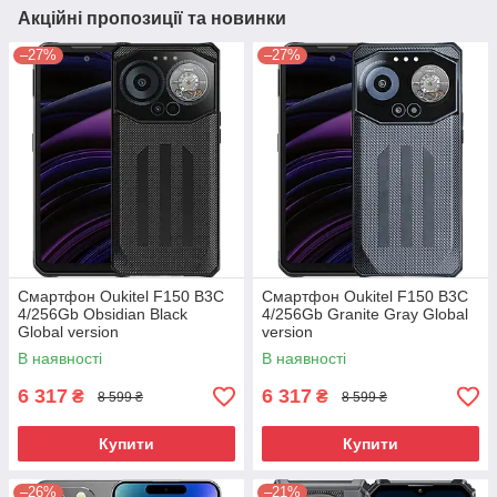
Акційні пропозиції та новинки
–27%
–27%
Смартфон Oukitel F150 B3C
Смартфон Oukitel F150 B3C
4/256Gb Obsidian Black
4/256Gb Granite Gray Global
Global version
version
В наявності
В наявності
6 317
6 317
₴
₴
8 599 ₴
8 599 ₴
Купити
Купити
–26%
–21%