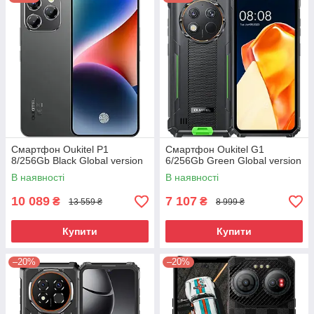
Смартфон Oukitel P1
Смартфон Oukitel G1
8/256Gb Black Global version
6/256Gb Green Global version
В наявності
В наявності
10 089
7 107
₴
₴
13 559 ₴
8 999 ₴
Купити
Купити
–20%
–20%