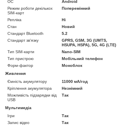
ОС
Android
Режим роботи декількох
Поперемінний
SIM-карт
Репліка
Ні
Стан
Новий
Стандарт Bluetooth
5.2
Стандарт зв'язку
GPRS, GSM, 3G (UMTS,
HSUPA, HSPA), 5G, 4G (LTE)
Тип SIM-карти
Nano-SIM
Тип пристрою
Мобільний телефон
Форм-фактор
Моноблок
Живлення
Ємність акумулятору
11000 мА/год
Кріплення акумулятора
Незнімний
Можливість підзарядки від
Так
USB
Мультимедіа
Ігри
Так
Запис відео
Так