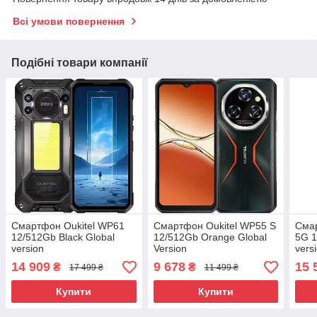
Всі умови повернення
Подібні товари компанії
Смартфон Oukitel WP61
Смартфон Oukitel WP55 S
Смар
12/512Gb Black Global
12/512Gb Orange Global
5G 1
version
Version
vers
14 909
9 678
15 
₴
₴
17 499 ₴
11 499 ₴
Купити
Купити