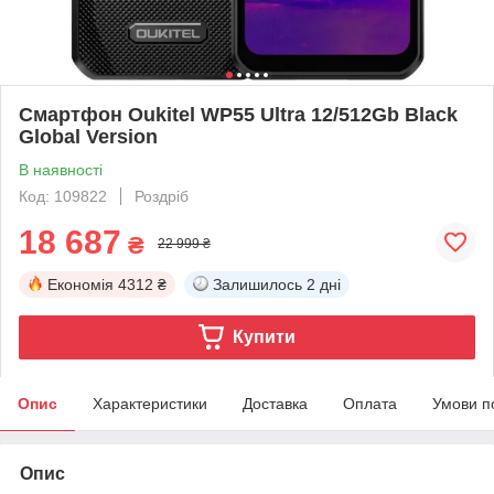
Смартфон Oukitel WP55 Ultra 12/512Gb Black
Global Version
В наявності
Код: 109822
Роздріб
18 687
₴
22 999 ₴
Економія
4312 ₴
Залишилось
2 дні
Купити
Опис
Характеристики
Доставка
Оплата
Умови п
Опис