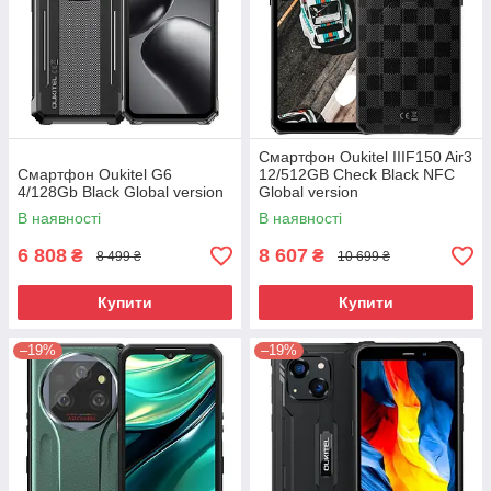
Смартфон Oukitel IIIF150 Air3
Смартфон Oukitel G6
12/512GB Check Black NFC
4/128Gb Black Global version
Global version
В наявності
В наявності
6 808
8 607
₴
₴
8 499 ₴
10 699 ₴
Купити
Купити
–19%
–19%