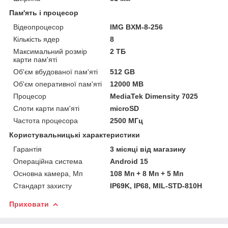
Пам'ять і процесор
Відеопроцесор
IMG BXM-8-256
Кількість ядер
8
Максимальний розмір
2 ТБ
карти пам'яті
Об'єм вбудованої пам'яті
512 GB
Об'єм оперативної пам'яті
12000 MB
Процесор
MediaTek Dimensity 7025
Слоти карти пам'яті
microSD
Частота процесора
2500 МГц
Користувальницькі характеристики
Гарантія
3 місяці від магазину
Операційна система
Android 15
Основна камера, Мп
108 Мп + 8 Мп + 5 Мп
Стандарт захисту
IP69K, IP68, MIL-STD-810H
Приховати