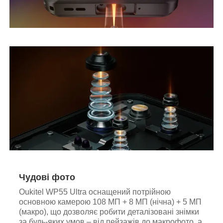
Чудові фото
Oukitel WP55
Ultra
оснащений потрійною
основною камерою 108 МП + 8 МП (нічна) + 5 МП
(макро), що дозволяє робити деталізовані знімки
за будь-яких умов – від пейзажів до макрофото, а