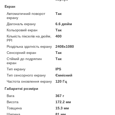
Екран
Автоматичний поворот
Так
екрану
Діагональ екрану
6.6 дюйм
Кольоровий екран
Так
Кількість пікселів на дюйм,
400
PPI
Роздільна здатність екрану
2408х1080
Сенсорний екран
Так
Стійкий до подряпин
Так
екран
Тип екрану
IPS
Тип сенсорного екрану
Ємнісний
Частота оновлення екрану
120 Гц
Габаритні розміри
Вага
367 г
Висота
172.2 мм
Товщина
15.3 мм
Ширина
81 мм