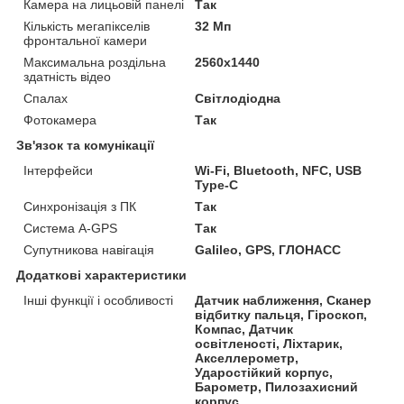
Камера на лицьовій панелі
Так
Кількість мегапікселів
32 Мп
фронтальної камери
Максимальна роздільна
2560x1440
здатність відео
Спалах
Світлодіодна
Фотокамера
Так
Зв'язок та комунікації
Інтерфейси
Wi-Fi, Bluetooth, NFC, USB
Type-C
Синхронізація з ПК
Так
Система A-GPS
Так
Супутникова навігація
Galileo, GPS, ГЛОНАСС
Додаткові характеристики
Інші функції і особливості
Датчик наближення, Сканер
відбитку пальця, Гіроскоп,
Компас, Датчик
освітленості, Ліхтарик,
Акселлерометр,
Ударостійкий корпус,
Барометр, Пилозахисний
корпус