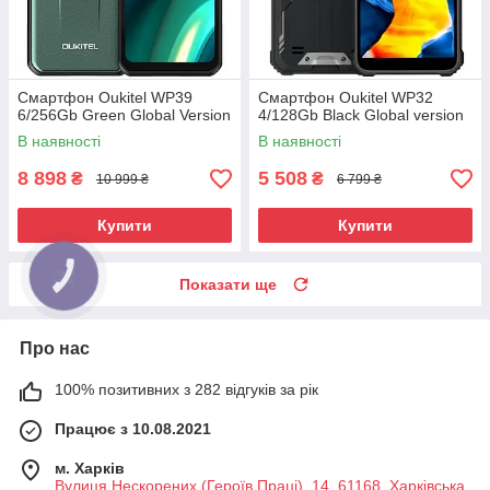
Смартфон Oukitel WP39
Смартфон Oukitel WP32
6/256Gb Green Global Version
4/128Gb Black Global version
В наявності
В наявності
8 898
5 508
₴
₴
10 999 ₴
6 799 ₴
Купити
Купити
Показати ще
Про нас
100% позитивних з 282 відгуків за рік
Працює з 10.08.2021
м. Харків
Вулиця Нескорених (Героїв Праці), 14, 61168, Харківська