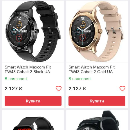
Smart Watch Maxcom Fit
Smart Watch Maxcom Fit
FW43 Cobalt 2 Black UA
FW43 Cobalt 2 Gold UA
В наявності
В наявності
2 127
2 127
₴
₴
Купити
Купити