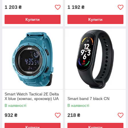
1 203
1 192
₴
₴
Купити
Купити
Smart Watch Tactical 2E Delta
X blue (компас, крокомір) UA
Smart band 7 black CN
В наявності
В наявності
932
218
₴
₴
Купити
Купити