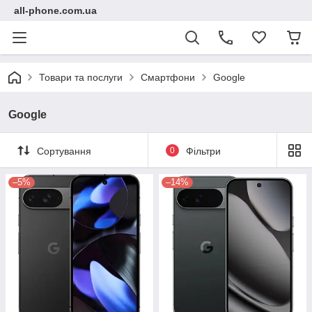
all-phone.com.ua
Товари та послуги
Смартфони
Google
Google
Сортування
0
Фільтри
–5%
–14%