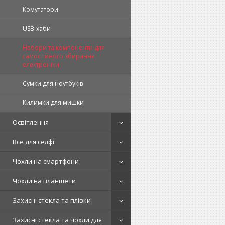
Комутатори
USB-хаби
Набори та компоненти для
самостійного збирання
електроніки
Сумки для ноутбуків
Килимки для мишки
Освітлення
Все для селфі
Чохли на смартфони
Чохли на планшети
Захисні стекла та плівки
Захисні стекла та чохли для