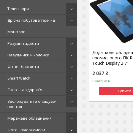
Телевізори
Дрібна побутова техніка
Монітори
Розумні гаджети
Додаткове обладна
Навушники и колонки
промислового ПК Ra
Touch Display 2 7"
Фітнес браслети
2 037 ₴
Smart Watch
В наявності
Спорт та здоров'я
Купити
Зволожувачі та очищувачі
повітря
Мережеве обладнання
Фото-, відеокамери