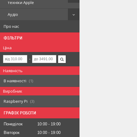
техніки Apple
Аудіо
Про нас
ФІЛЬТРИ
Ціна
Наявність
В наявності
1
Виробник
Raspberry Pi
3
ГРАФІК РОБОТИ
Понеділок
10:00
19:00
Вівторок
10:00
19:00