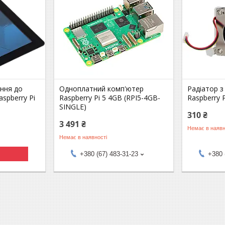
ння до
Одноплатний комп'ютер
Радіатор 
spberry Pi
Raspberry Pi 5 4GB (RPI5-4GB-
Raspberry P
SINGLE)
310 ₴
3 491 ₴
Немає в наявн
Немає в наявності
+380 (67) 483-31-23
+380 