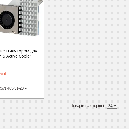
з вентилятором для
i 5 Active Cooler
ості
(67) 483-31-23