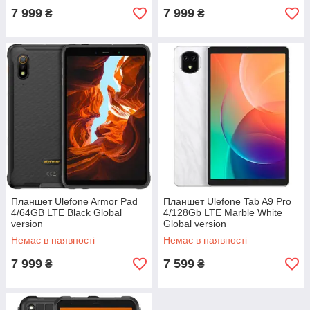
7 999
7 999
₴
₴
Планшет Ulefone Armor Pad
Планшет Ulefone Tab A9 Pro
4/64GB LTE Black Global
4/128Gb LTE Marble White
version
Global version
Немає в наявності
Немає в наявності
7 999
7 599
₴
₴