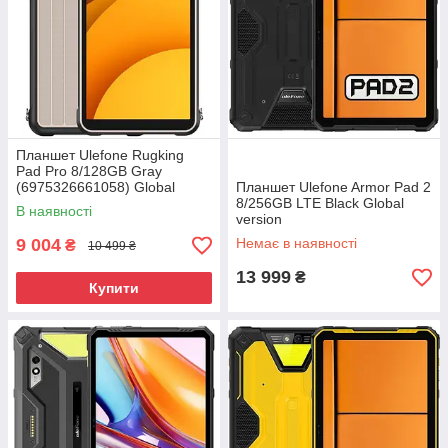
Планшет Ulefone Rugking
Pad Pro 8/128GB Gray
(6975326661058) Global
Планшет Ulefone Armor Pad 2
version
8/256GB LTE Black Global
В наявності
version
9 004
Немає в наявності
₴
10 499 ₴
13 999
₴
Купити