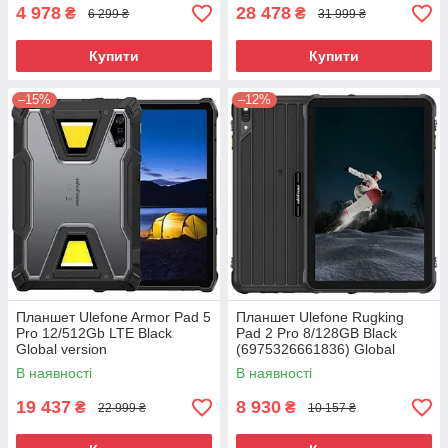
4 978
28 478
₴
₴
6 299 ₴
31 999 ₴
Купити
Купити
–15%
–12%
Планшет Ulefone Armor Pad 5
Планшет Ulefone Rugking
Pro 12/512Gb LTE Black
Pad 2 Pro 8/128GB Black
Global version
(6975326661836) Global
version
В наявності
В наявності
19 437
8 930
₴
₴
22 999 ₴
10 157 ₴