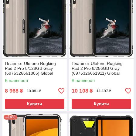
Планшет Ulefone Rugking
Планшет Ulefone Rugking
Pad 2 Pro 8/128GB Gray
Pad 2 Pro 8/256GB Gray
(6975326661805) Global
(6975326661911) Global
version
version
В наявності
В наявності
8 968
10 108
₴
₴
10 081 ₴
11 197 ₴
Купити
Купити
–14%