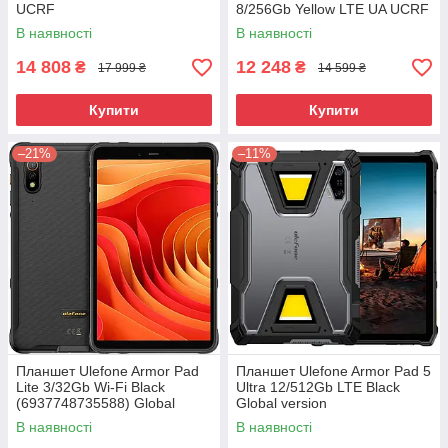
UCRF
8/256Gb Yellow LTE UA UCRF
В наявності
В наявності
14 808
12 248
₴
₴
17 999 ₴
14 599 ₴
Купити
Купити
–21%
–11%
Планшет Ulefone Armor Pad
Планшет Ulefone Armor Pad 5
Lite 3/32Gb Wi-Fi Black
Ultra 12/512Gb LTE Black
(6937748735588) Global
Global version
version
В наявності
В наявності