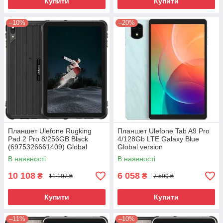
Купити
Купити
–10%
–20%
Планшет Ulefone Rugking
Планшет Ulefone Tab A9 Pro
Pad 2 Pro 8/256GB Black
4/128Gb LTE Galaxy Blue
(6975326661409) Global
Global version
version
В наявності
В наявності
10 108
6 058
₴
₴
11 197 ₴
7 599 ₴
Купити
Купити
–11%
–10%