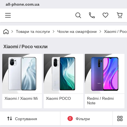
all-phone.com.ua
Товари та послуги
Чохли на смартфони
Xiaomi / Po
Xiaomi / Poco чохли
Xiaomi / Xiaomi Mi
Xiaomi POCO
Redmi / Redmi
Note
Сортування
0
Фільтри