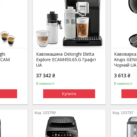
ghi
Кавомашина Delonghi Eletta
Кавоварка
 ECAM
Explore ECAM450.65.G Графіт
Krups GEN
UA
Чорний UA
37 342 ₴
3 613 ₴
В наявності
В наявності
Купити
103799
103797