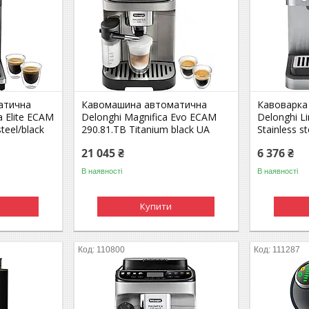
атична
Кавомашина автоматична
Кавоварка
 Elite ECAM
Delonghi Magnifica Evo ECAM
Delonghi L
teel/black
290.81.TB Titanium black UA
Stainless s
21 045 ₴
6 376 ₴
В наявності
В наявності
Купити
110800
111287