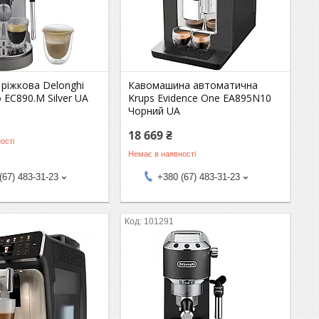
ріжкова Delonghi
Кавомашина автоматична
 EC890.M Silver UA
Krups Evidence One EA895N10
Чорний UA
18 669 ₴
ості
Немає в наявності
(67) 483-31-23
+380 (67) 483-31-23
101291