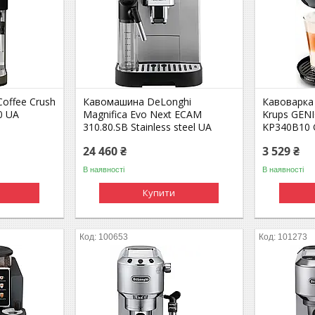
offee Crush
Кавомашина DeLonghi
Кавоварка
0 UA
Magnifica Evo Next ECAM
Krups GENI
310.80.SB Stainless steel UA
KP340B10 
24 460 ₴
3 529 ₴
В наявності
В наявності
Купити
100653
101273