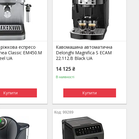
 ріжкова еспресо
Кавомашина автоматична
inea Classic EM450.M
Delonghi Magnifica S ECAM
teel UA
22.112.B Black UA
14 125 ₴
В наявності
Купити
Купити
99289