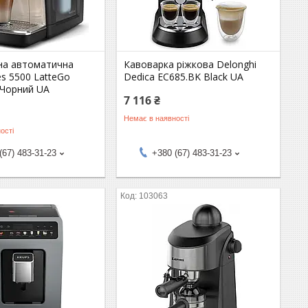
а автоматична
Кавоварка ріжкова Delonghi
ies 5500 LatteGo
Dedica EC685.BK Black UA
 Чорний UA
7 116 ₴
Немає в наявності
ості
(67) 483-31-23
+380 (67) 483-31-23
103063