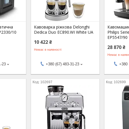
атична
Кавоварка ріжкова Delonghi
Кавомашин
EP2330/10
Dedica Duo EC890.WI White UA
Philips Ser
EP5547/90
10 422 ₴
28 870 ₴
Немає в наявності
Немає в наявн
1-23
+380 (67) 483-31-23
+380 
102697
102699