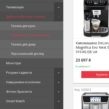
Телевізори
Дрібна побутова техніка
Техніка для кухні
Кавоварки та кавомашини
Кавомашина DeLon
Техніка для дому
Magnifica Evo Next
310.60.GB UA
Персональний догляд
23 697 ₴
Монітори
В наявності
Розумні гаджети
Купити
Навушники и колонки
102621
Фітнес браслети
Smart Watch