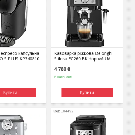
 еспресо капсульна
Кавоварка ріжкова Delonghi
IO S PLUS KP340810
Stilosa EC260.BK Чорний UA
4 780 ₴
В наявності
Купити
Купити
104492