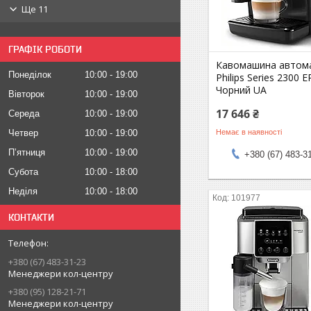
Ще 11
ГРАФІК РОБОТИ
Кавомашина автом
Понеділок
10:00
19:00
Philips Series 2300 
Чорний UA
Вівторок
10:00
19:00
17 646 ₴
Середа
10:00
19:00
Немає в наявності
Четвер
10:00
19:00
Пʼятниця
10:00
19:00
+380 (67) 483-3
Субота
10:00
18:00
Неділя
10:00
18:00
101977
КОНТАКТИ
+380 (67) 483-31-23
Менеджери кол-центру
+380 (95) 128-21-71
Менеджери кол-центру