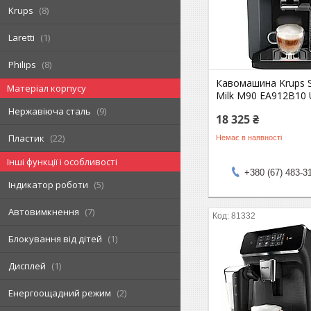
Krups
8
Laretti
1
Philips
8
Кавомашина Krups S
Матеріал корпусу
Milk M90 EA912B10
Нержавіюча сталь
9
18 325 ₴
Пластик
22
Немає в наявності
Інші функції і особливості
+380 (67) 483-3
Індикатор роботи
5
Автовимкнення
7
81332
Блокування від дітей
1
Дисплей
1
Енергоощадний режим
2