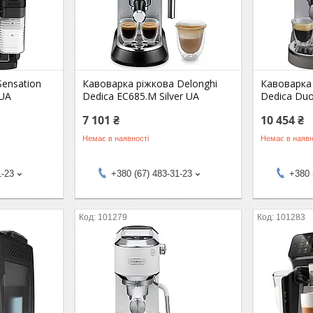
ensation
Кавоварка ріжкова Delonghi
Кавоварка 
 UA
Dedica EC685.M Silver UA
Dedica Duo
7 101 ₴
10 454 ₴
Немає в наявності
Немає в наявн
1-23
+380 (67) 483-31-23
+380 
101279
101283