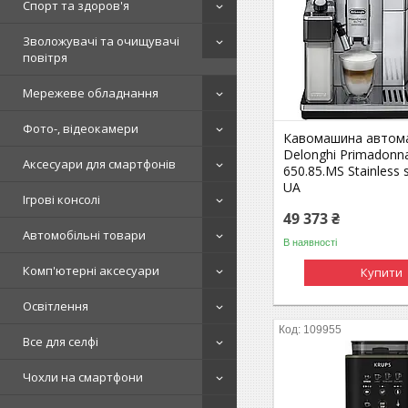
Спорт та здоров'я
Зволожувачі та очищувачі
повітря
Мережеве обладнання
Фото-, відеокамери
Кавомашина автом
Delonghi Primadonna
Аксесуари для смартфонів
650.85.MS Stainless s
UA
Ігрові консолі
49 373 ₴
Автомобільні товари
В наявності
Комп'ютерні аксесуари
Купити
Освітлення
109955
Все для селфі
Чохли на смартфони