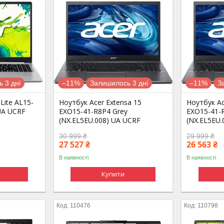
 3 дні
–11%
Залишилось 3 дні
–11%
З
Lite AL15-
Ноутбук Acer Extensa 15
Ноутбук Ac
 UA UCRF
EXO15-41-R8P4 Grey
EXO15-41-
(NX.EL5EU.008) UA UCRF
(NX.EL5EU.
30 999 ₴
29 999 ₴
27 527 ₴
26 563 ₴
В наявності
В наявності
Купити
110476
110798