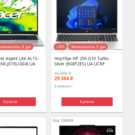
алишилось 3 дні
–5%
Залишилось 3 дні
er Aspire Lite AL15-
Ноутбук HP 250 G10 Turbo
NX.JXTEU.004) UA
Silver (9G8F2ES) UA UCRF
30 999 ₴
29 364 ₴
В наявності
Купити
Купити
106469