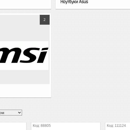
Ноутбуки Asus
2
88805
111124