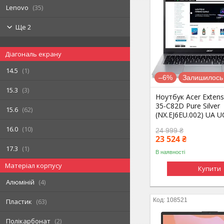
Lenovo
35
Ще 2
Діагональ екрану
14.5
1
–6%
Залишилось 
15.3
3
Ноутбук Acer Extens
35-C82D Pure Silver
15.6
62
(NX.EJ6EU.002) UA 
16.0
10
24 999 ₴
23 524 ₴
17.3
1
В наявності
Матеріал корпусу
Купити
Алюміній
4
108521
Пластик
63
Полікарбонат
2