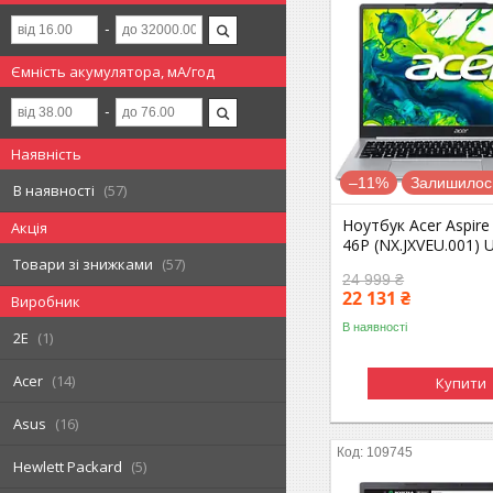
Ємність акумулятора, мА/год
Наявність
–11%
Залишилось
В наявності
57
Ноутбук Acer Aspire 
Акція
46P (NX.JXVEU.001)
Товари зі знижками
57
24 999 ₴
22 131 ₴
Виробник
В наявності
2E
1
Acer
14
Купити
Asus
16
109745
Hewlett Packard
5