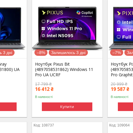
 3 дні
–8%
Залишилось 3 дні
–7%
За
Gray
Ноутбук Pixus Bit
Ноутбук Pi
31800) UA
(4897058531862) Windows 11
(48970585
Pro UA UCRF
Pro Graphi
17 799 ₴
20 999 ₴
16 412 ₴
19 587 ₴
В наявності
В наявності
Купити
108737
109064