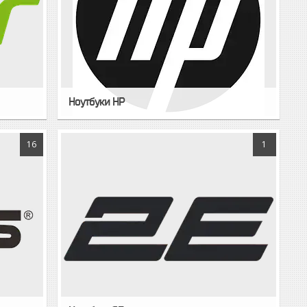
Ноутбуки HP
16
1