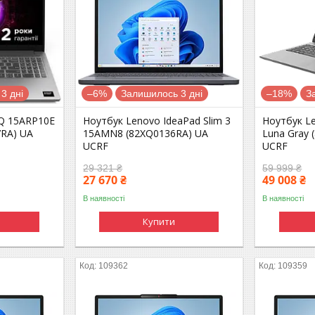
3 дні
–6%
Залишилось 3 дні
–18%
З
Q 15ARP10E
Ноутбук Lenovo IdeaPad Slim 3
Ноутбук L
7RA) UA
15AMN8 (82XQ0136RA) UA
Luna Gray 
UCRF
UCRF
29 321 ₴
59 999 ₴
27 670 ₴
49 008 ₴
В наявності
В наявності
Купити
109362
109359