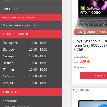
HDMI
77
Інші функції і особливості
Металічний корпус
1
–7%
Залишилось 
ГРАФІК РОБОТИ
Ноутбук Lenovo LO
Понеділок
10:00
19:00
Luna Gray (83S0008
UCRF
Вівторок
10:00
19:00
Середа
10:00
19:00
57 499 ₴
53 508 ₴
Четвер
10:00
19:00
В наявності
Пʼятниця
10:00
19:00
Купити
Субота
10:00
18:00
Неділя
10:00
18:00
109262
КОНТАКТИ