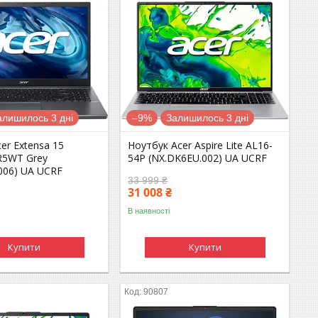
алишилось 3 дні
–9%
Залишилось 3 дні
er Extensa 15
Ноутбук Acer Aspire Lite AL16-
R5WT Grey
54P (NX.DK6EU.002) UA UCRF
006) UA UCRF
33 999 ₴
31 008 ₴
В наявності
Купити
Купити
90807