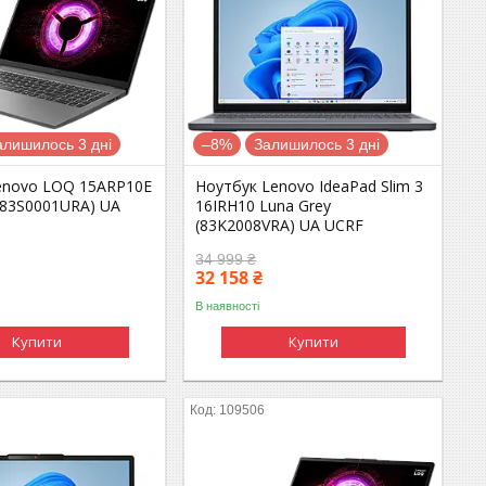
алишилось 3 дні
–8%
Залишилось 3 дні
enovo LOQ 15ARP10E
Ноутбук Lenovo IdeaPad Slim 3
(83S0001URA) UA
16IRH10 Luna Grey
(83K2008VRA) UA UCRF
34 999 ₴
32 158 ₴
В наявності
Купити
Купити
109506