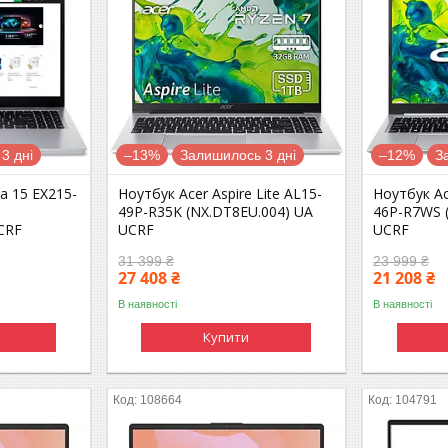
3 дні
–13%
Залишилось 3 дні
–12%
З
a 15 EX215-
Ноутбук Acer Aspire Lite AL15-
Ноутбук Ac
49P-R35K (NX.DT8EU.004) UA
46P-R7WS (
UCRF
UCRF
UCRF
31 399 ₴
23 999 ₴
27 408 ₴
21 208 ₴
В наявності
В наявності
Купити
108664
104791