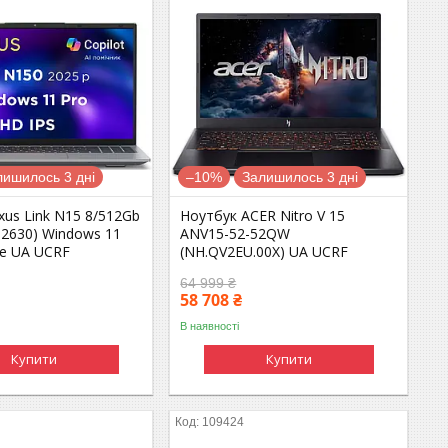
лишилось 3 дні
–10%
Залишилось 3 дні
xus Link N15 8/512Gb
Ноутбук ACER Nitro V 15
32630) Windows 11
ANV15-52-52QW
te UA UCRF
(NH.QV2EU.00X) UA UCRF
64 999 ₴
58 708 ₴
В наявності
Купити
Купити
109424