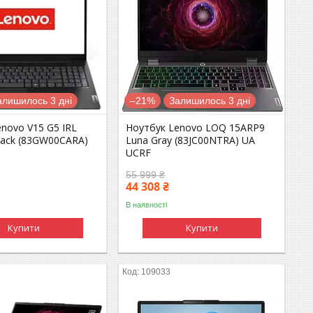
алишилось 3 дні
–21%
Залишилось 3 дні
novo V15 G5 IRL
Ноутбук Lenovo LOQ 15ARP9
lack (83GW00CARA)
Luna Gray (83JC00NTRA) UA
UCRF
55 999 ₴
44 308 ₴
В наявності
Купити
Купити
109033