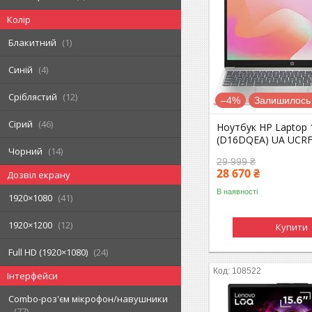
Колір
Блакитний
1
Синій
4
Сріблястий
12
–4%
Залишилось 
Сірий
46
Ноутбук HP Laptop 
(D16DQEA) UA UCR
Чорний
14
29 999 ₴
28 670 ₴
Дозвіл екрану
В наявності
1920×1080
41
1920×1200
12
Купити
Full HD (1920×1080)
24
108522
Інтерфейси
Combo-роз'єм мікрофон/навушники
77