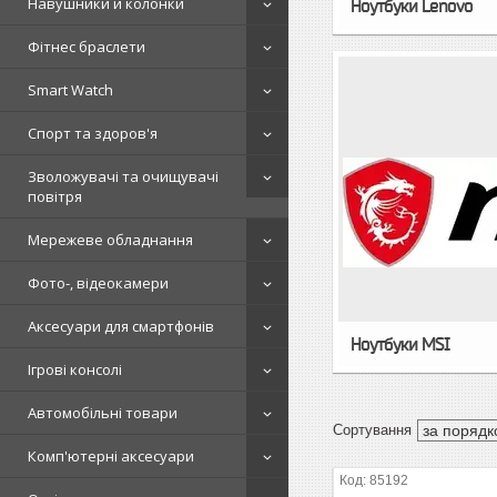
Навушники и колонки
Ноутбуки Lenovo
Фітнес браслети
Smart Watch
Спорт та здоров'я
Зволожувачі та очищувачі
повітря
Мережеве обладнання
Фото-, відеокамери
Аксесуари для смартфонів
Ноутбуки MSI
Ігрові консолі
Автомобільні товари
Комп'ютерні аксесуари
85192