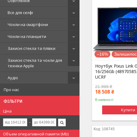
Освітлення
Все для селфі
Чохли на смартфони
Чохли на планшети
Захисні стекла та плівки
–16%
Залишилось
Захисні стекла та чохли для
техніки Apple
Ноутбук Pixus Link 
16/256Gb (48970585
UCRF
Аудіо
21 999 ₴
Про нас
18 508 ₴
В наявності
ФІЛЬТРИ
Купити
Ціна
108745
Объем оперативной памяти (Mb)