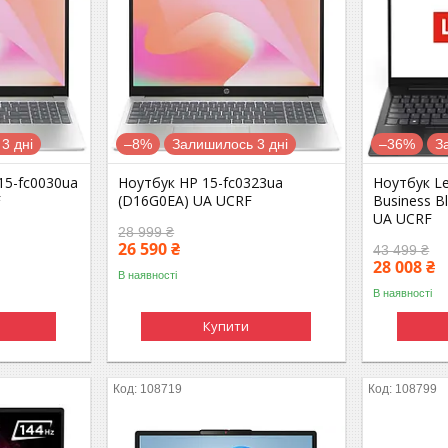
3 дні
–8%
Залишилось 3 дні
–36%
З
15-fc0030ua
Ноутбук HP 15-fc0323ua
Ноутбук Le
F
(D16G0EA) UA UCRF
Business B
UA UCRF
28 999 ₴
26 590 ₴
43 499 ₴
28 008 ₴
В наявності
В наявності
Купити
108719
108799