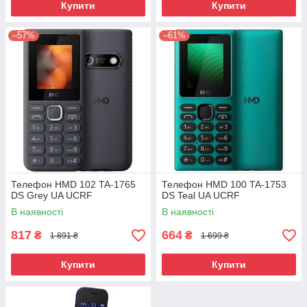
Купити
Купити
–57%
–61%
Телефон HMD 102 TA-1765
Телефон HMD 100 TA-1753
DS Grey UA UCRF
DS Teal UA UCRF
В наявності
В наявності
817
664
₴
₴
1 891 ₴
1 699 ₴
Купити
Купити