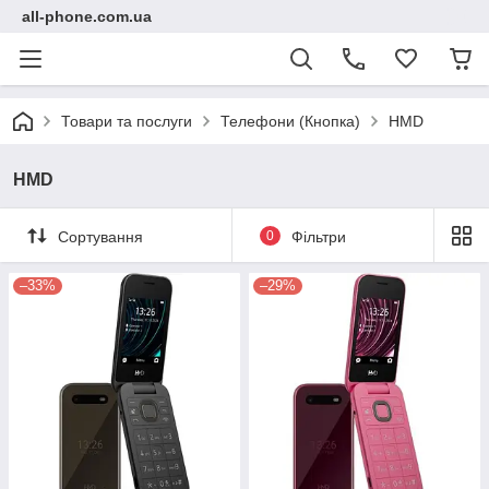
all-phone.com.ua
Товари та послуги
Телефони (Кнопка)
HMD
HMD
Сортування
0
Фільтри
–33%
–29%