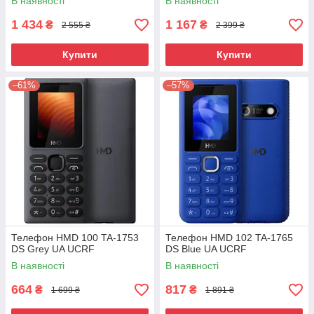
В наявності
В наявності
1 434
1 167
₴
₴
2 555 ₴
2 399 ₴
Купити
Купити
–61%
–57%
Телефон HMD 100 TA-1753
Телефон HMD 102 TA-1765
DS Grey UA UCRF
DS Blue UA UCRF
В наявності
В наявності
664
817
₴
₴
1 699 ₴
1 891 ₴