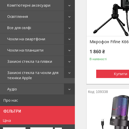
Комп'ютерні аксесуари
Освітлення
Все для селфі
Чохли на смартфони
Мікрофон Fifine K66
Чохли на планшети
1 860 ₴
В наявності
Захисні стекла та плівки
Захисні стекла та чохли для
Купити
техніки Apple
Аудіо
109338
Про нас
ФІЛЬТРИ
Ціна