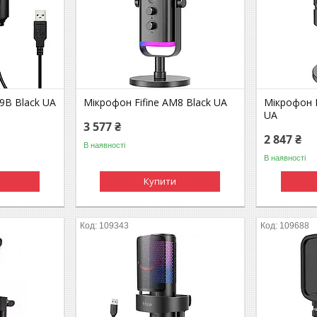
9B Black UA
Мікрофон Fifine AM8 Black UA
Мікрофон F
UA
3 577 ₴
2 847 ₴
В наявності
В наявності
Купити
109343
109688