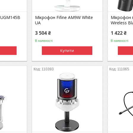
 UGM145B
Мікрофон Fifine AM9W White
Мікрофон п
UA
Wireless B
3 504 ₴
1 422 ₴
В наявності
В наявності
Купити
110393
111065