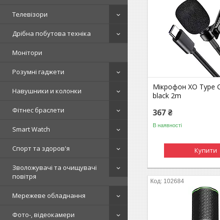
Телевізори
Дрібна побутова техніка
Монітори
Розумні гаджети
Мікрофон XO Type 
Навушники и колонки
black 2m
Фітнес браслети
367 ₴
В наявності
Smart Watch
Спорт та здоров'я
Купити
Зволожувачі та очищувачі
повітря
102684
Мережеве обладнання
Фото-, відеокамери