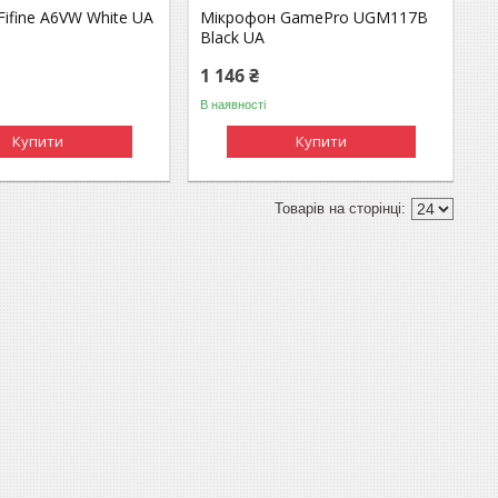
ifine A6VW White UA
Мікрофон GamePro UGM117B
Black UA
1 146 ₴
В наявності
Купити
Купити