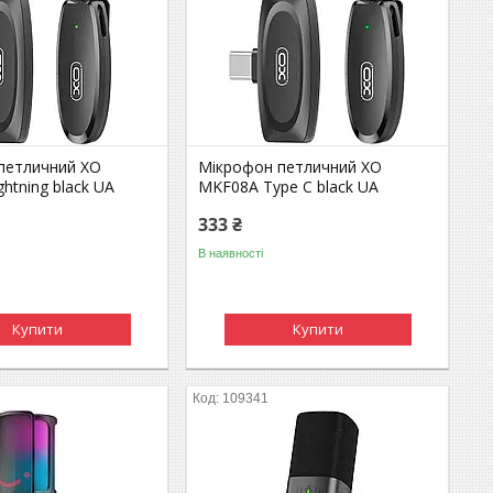
петличний XO
Мікрофон петличний XO
htning black UA
MKF08A Type C black UA
333 ₴
В наявності
Купити
Купити
109341