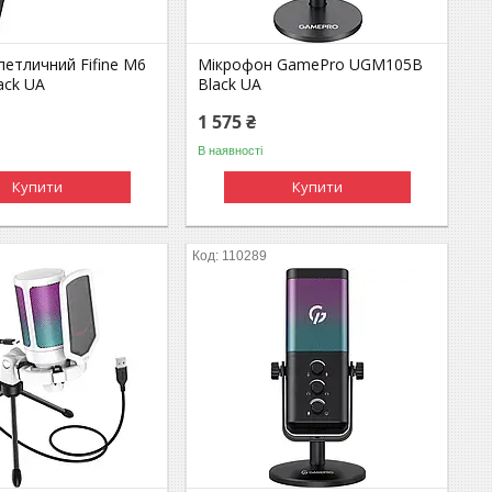
етличний Fifine M6
Мікрофон GamePro UGM105B
lack UA
Black UA
1 575 ₴
В наявності
Купити
Купити
110289