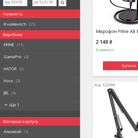
Наявність
В наявності
25
Мікрофон Fifine A8 
Виробник
2 148 ₴
FIFINE
11
В наявності
GamePro
4
Купити
HATOR
2
Hoco
3
110394
JBL
4
Ще 1
Матеріал корпусу
Алюміній
1