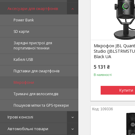
Аксесуари для смартфонів
Power Bank
SD карти
Зарядні пристрої для
Мікрофон JBL Quan
портативної техніки
Studio (JBLSTRMST
Black UA
Кабелі USB
5 131 ₴
Підставки для смартфонів
В наявності
Мікрофони
Купити
Тримачі для велосипедів
Пошукові мітки та GPS-трекери
109336
Ігрові консолі
Автомобільні товари