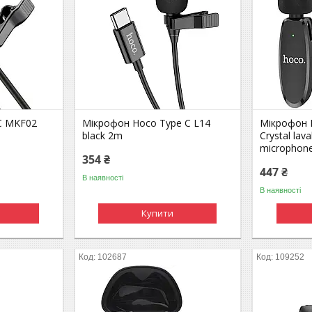
C MKF02
Мікрофон Hoco Type C L14
Мікрофон 
black 2m
Crystal lava
microphone
354 ₴
447 ₴
В наявності
В наявності
Купити
102687
109252