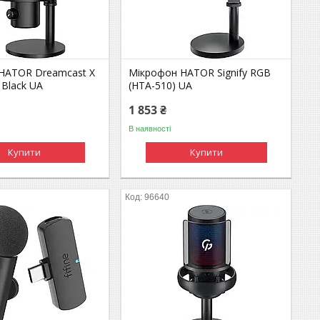
HATOR Dreamcast X
Мікрофон HATOR Signify RGB
 Black UA
(HTA-510) UA
1 853 ₴
В наявності
Купити
Купити
96640