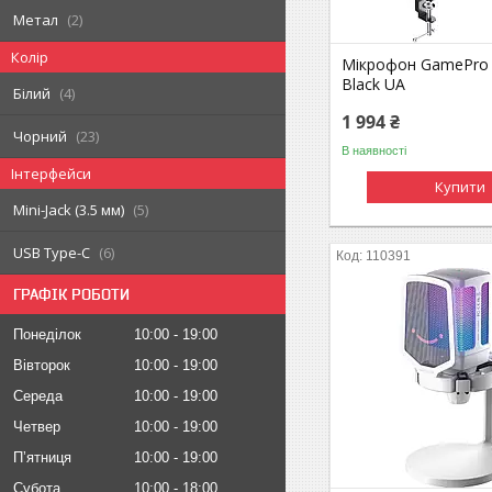
Метал
2
Колір
Мікрофон GamePro
Black UA
Білий
4
1 994 ₴
Чорний
23
В наявності
Інтерфейси
Купити
Mini-Jack (3.5 мм)
5
USB Type-C
6
110391
ГРАФІК РОБОТИ
Понеділок
10:00
19:00
Вівторок
10:00
19:00
Середа
10:00
19:00
Четвер
10:00
19:00
Пʼятниця
10:00
19:00
Субота
10:00
18:00