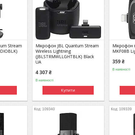
tum Stream
Мікрофон JBL Quantum Stream
Мікрофон 
UDIOBLK)
Wireless Lightning
MKF08B Lig
(JBLSTRMWLLGHTBLK) Black
359 ₴
UA
В наявності
4 307 ₴
В наявності
Купити
109340
109339