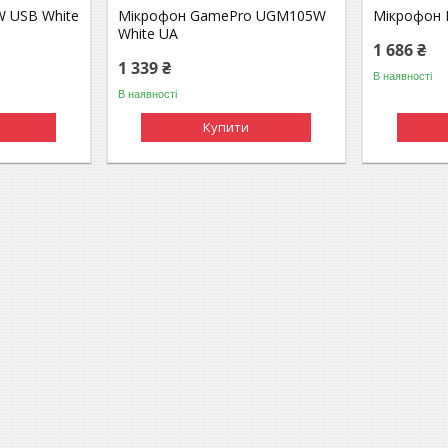
W USB White
Мікрофон GamePro UGM105W
Мікрофон F
White UA
1 686 ₴
1 339 ₴
В наявності
В наявності
Купити