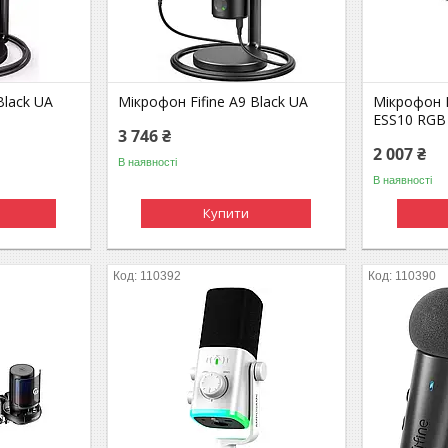
Black UA
Мікрофон Fifine A9 Black UA
Мікрофон 
ESS10 RGB
3 746 ₴
2 007 ₴
В наявності
В наявності
Купити
110392
110390