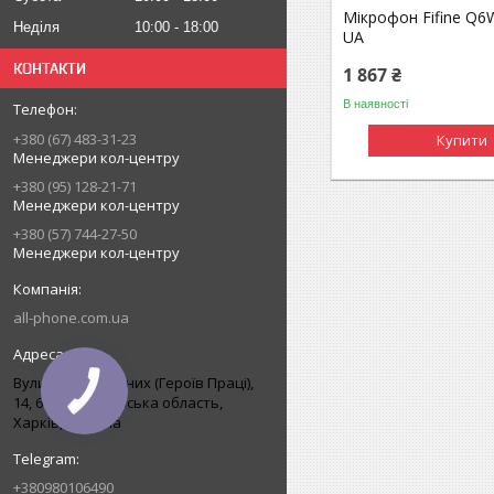
Мікрофон Fifine Q6
Неділя
10:00
18:00
UA
КОНТАКТИ
1 867 ₴
В наявності
+380 (67) 483-31-23
Купити
Менеджери кол-центру
+380 (95) 128-21-71
Менеджери кол-центру
+380 (57) 744-27-50
Менеджери кол-центру
all-phone.com.ua
Вулиця Нескорених (Героїв Праці),
14, 61168, Харківська область,
Харків, Україна
+380980106490