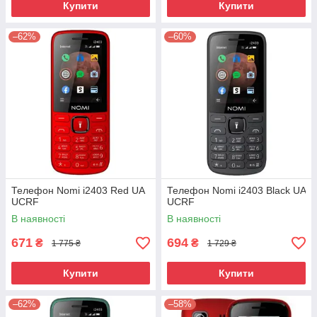
Купити
Купити
–62%
–60%
Телефон Nomi i2403 Red UA
Телефон Nomi i2403 Black UA
UCRF
UCRF
В наявності
В наявності
671
694
₴
₴
1 775 ₴
1 729 ₴
Купити
Купити
–62%
–58%