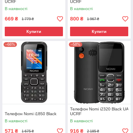
UCRF
UCRF
В наявності
В наявності
669
800
₴
₴
1 779 ₴
1 967 ₴
Купити
Купити
–66%
–58%
Телефон Nomi i2320 Black UA
Телефон Nomi i1850 Black
UCRF
В наявності
В наявності
571
916
₴
₴
1 675 ₴
2 185 ₴