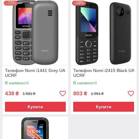
–72%
–59%
Телефон Nomi i1441 Grey UA
Телефон Nomi i2415 Black UA
UCRF
UCRF
В наявності
В наявності
438
803
₴
₴
1 581 ₴
1 961 ₴
Купити
Купити