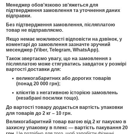
Менеджер обов'язково зв'яжеться для
підтвердження замовлення та уточнення даних
відправки.
Без підтвердження замовлення, післяплатою
товар не відправляємо.
Якщо немає можливості відповісти на дзвінок, у
коментарі до замовлення зазначте зручний
месенджер (Viber, Telegram, WhatsApp).
Також звертаємо увагу, що на замовлення з
післяплатою може стягуватись завдаток у розмірі
вартості доставки для:
великогабаритних або дорогих товарів
(понад 20 000 грн);
клієнтів з негативною історією замовлень
(незабрані посилки тощо).
До вартості товару додається вартість упаковки
для товарів до 2 кг – 10 грн.
Великогабаритний товар вагою від 2 кг пакуємо в
захисну упаковку в плекс — вартість пакування 20
грн
.
Це потрібно для того, щоб запобігти фізичні