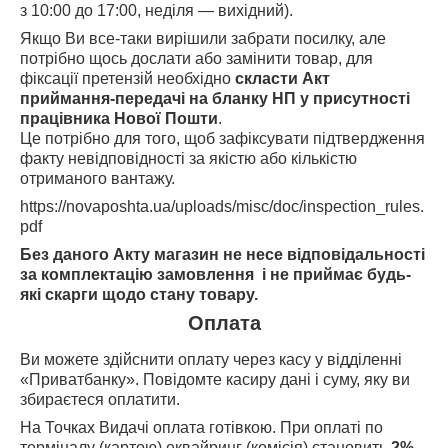
з 10:00 до 17:00, неділя — вихідний).
Якщо Ви все-таки вирішили забрати посилку, але
потрібно щось дослати або замінити товар, для
фіксації претензій необхідно
скласти Акт
приймання-передачі на бланку НП у присутності
працівника Нової Пошти
.
Це потрібно для того, щоб зафіксувати підтвердження
факту невідповідності за якістю або кількістю
отриманого вантажу.
https://novaposhta.ua/uploads/misc/doc/inspection_rules.
pdf
Без даного Акту магазин не несе відповідальності
за комплектацію замовлення і не приймає будь-
які скарги щодо стану товару.
Оплата
Ви можете здійснити оплату через касу у відділенні
«Приватбанку». Повідомте касиру дані і суму, яку ви
збираєтеся оплатити.
На Точках Видачі оплата готівкою. При оплаті по
терміналу (картою) еквайринг (комісія) становить
2%