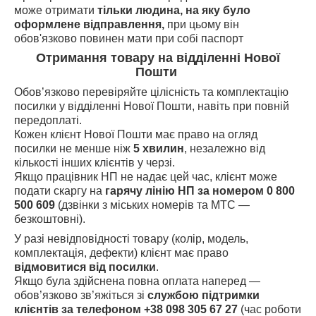
може отримати
тільки людина, на яку було
оформлене відправлення,
при цьому він
обов'язково повинен мати при собі паспорт
Отримання товару на відділенні Нової
Пошти
Обов’язково перевіряйте цілісність та комплектацію
посилки у відділенні Нової Пошти, навіть при повній
передоплаті.
Кожен клієнт Нової Пошти має право на огляд
посилки не менше ніж
5 хвилин
, незалежно від
кількості інших клієнтів у черзі.
Якщо працівник НП не надає цей час, клієнт може
подати скаргу на
гарячу лінію НП за номером 0 800
500 609
(дзвінки з міських номерів та МТС —
безкоштовні).
У разі невідповідності товару (колір, модель,
комплектація, дефекти) клієнт має право
відмовитися від посилки
.
Якщо була здійснена повна оплата наперед —
обов’язково зв’яжіться зі
службою підтримки
клієнтів за телефоном +38 098 305 67 27
(час роботи