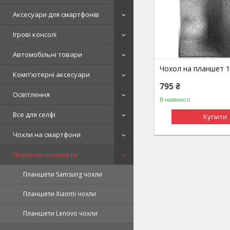
Аксесуари для смартфонів
Ігрові консолі
Автомобільні товари
Чохол на планшет 
Комп'ютерні аксесуари
795 ₴
Освітлення
В наявності
Все для селфі
Купити
Чохли на смартфони
Чохли на планшети
Планшети Samsung чохли
Планшети Xiaomi чохли
Планшети Lenovo чохли