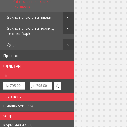
Універсальні чохли для
планшетів
Захисні стекла та плівки
Захисні стекла та чохли для
техніки Apple
Аудіо
Про нас
ФІЛЬТРИ
Ціна
Наявність
В наявності
16
Колір
Коричневий
1