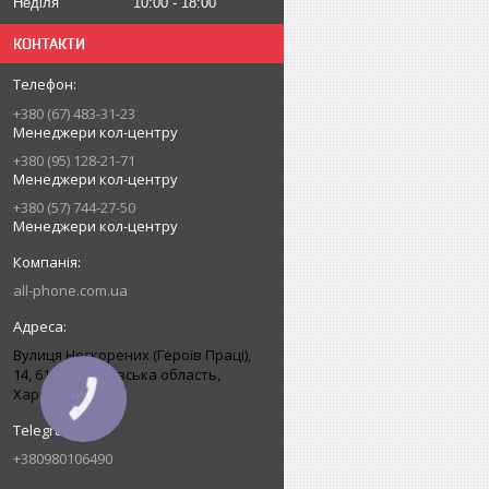
Неділя
10:00
18:00
КОНТАКТИ
+380 (67) 483-31-23
Менеджери кол-центру
+380 (95) 128-21-71
Менеджери кол-центру
+380 (57) 744-27-50
Менеджери кол-центру
all-phone.com.ua
Вулиця Нескорених (Героїв Праці),
14, 61168, Харківська область,
Харків, Україна
+380980106490