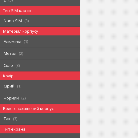
Тип SIM-карти
Nano-SIM
3
Матеріал корпусу
Алюміній
1
Метал
2
Скло
3
Колір
Сірий
1
Чорний
2
Вологозахищений корпус
Так
3
Тип екрана