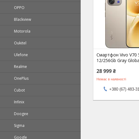
OPPO
Blackview
Motorola
Oukitel
Смартфон Vivo V70 
Ulefone
12/256Gb Gray Globa
Realme
28 999 ₴
OnePlus
Немає в наявності
+380 (67) 483-3
Cubot
Infinix
Doogee
Sigma
Google