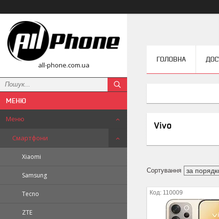
ГОЛОВНА
ДОС
all-phone.com.ua
Меню
Vivo
Смартфони
Xiaomi
Samsung
110009
Tecno
ZTE