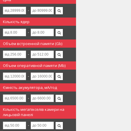
Кількість ядер
Объём встроенной памяти (Gb)
Объем оперативной памяти (Mb)
Ємність акумулятора, мА/год
Кількість мегапікселів камери на
лицьовій панелі