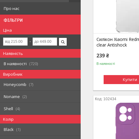
Про нас
ФІЛЬТРИ
Ціна
Силікон Xiaomi Redm
clear Antishock
Наявність
239 ₴
В наявності
720
В наявності
Виробник
Купити
Honeycomb
7
Noname
2
102434
Shell
4
Колір
Black
1