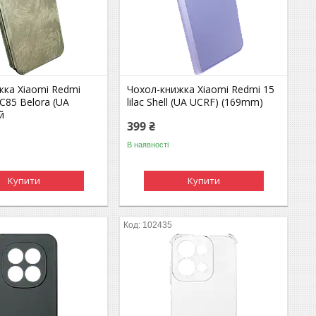
жка Xiaomi Redmi
Чохол-книжка Xiaomi Redmi 15
C85 Belora (UA
lilac Shell (UA UCRF) (169mm)
й
399 ₴
В наявності
Купити
Купити
102435