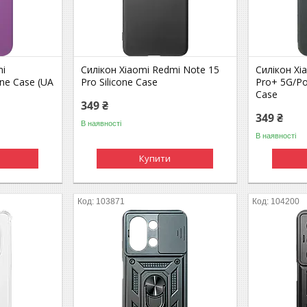
mi
Силікон Xiaomi Redmi Note 15
Силікон Xi
ne Case (UA
Pro Silicone Case
Pro+ 5G/Po
Case
349 ₴
349 ₴
В наявності
В наявності
Купити
103871
104200