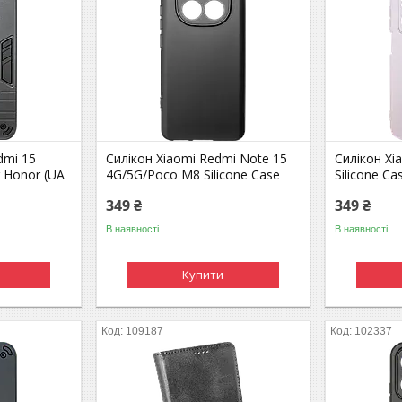
dmi 15
Силікон Xiaomi Redmi Note 15
Силікон Xi
g Honor (UA
4G/5G/Poco M8 Silicone Case
Silicone C
349 ₴
349 ₴
В наявності
В наявності
Купити
109187
102337