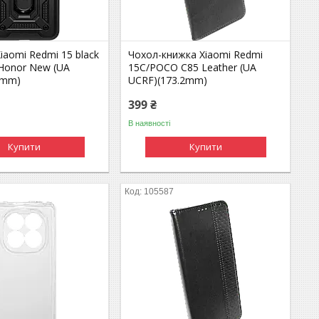
iaomi Redmi 15 black
Чохол-книжка Xiaomi Redmi
 Honor New (UA
15C/POCO C85 Leather (UA
1mm)
UCRF)(173.2mm)
399 ₴
В наявності
Купити
Купити
105587