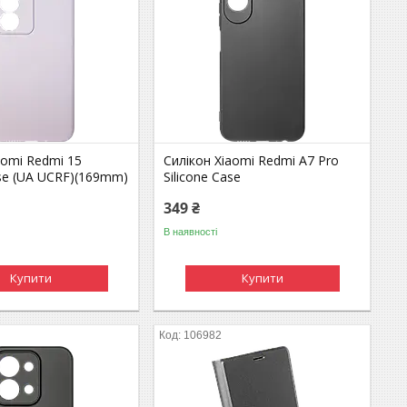
aomi Redmi 15
Силікон Xiaomi Redmi A7 Pro
ase (UA UCRF)(169mm)
Silicone Case
349 ₴
В наявності
Купити
Купити
106982