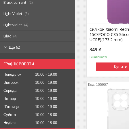
Black currant
2
Light Violet
3
Light violet
4
Силікон Xiaomi Red
15C/POCO C85 Silico
Lilac
4
UCRF)(173.2 mm)
Ще 62
349 ₴
В наявності
ГРАФІК РОБОТИ
Купити
Понеділок
10:00
19:00
Вівторок
10:00
19:00
105907
Середа
10:00
19:00
Четвер
10:00
19:00
Пʼятниця
10:00
19:00
Субота
10:00
18:00
Неділя
10:00
18:00