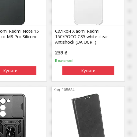
aomi Redmi Note 15
Силікон Xiaomi Redmi
co M8 Pro Silicone
15C/POCO C85 white clear
Antishock (UA UCRF)
239 ₴
В наявності
Купити
Купити
105684