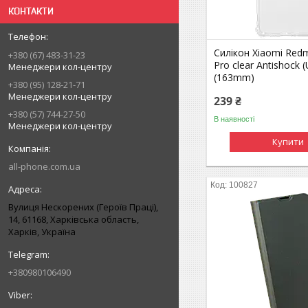
КОНТАКТИ
Силікон Xiaomi Red
+380 (67) 483-31-23
Pro clear Antishock 
Менеджери кол-центру
(163mm)
+380 (95) 128-21-71
Менеджери кол-центру
239 ₴
+380 (57) 744-27-50
В наявності
Менеджери кол-центру
Купити
all-phone.com.ua
100827
Вулиця Нескорених (Героїв Праці),
14, 61168, Харківська область,
Харків, Україна
+380980106490