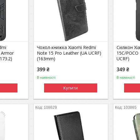
dmi
Чохол-книжка Xiaomi Redmi
Силікон Xi
 Armor
Note 15 Pro Leather (UA UCRF)
15C/POCO C
173.2)
(163mm)
UCRF)
399 ₴
349 ₴
В наявності
В наявності
Купити
108629
103865