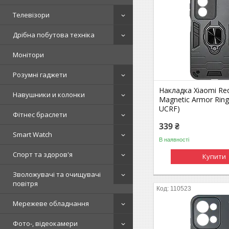
Телевізори
Дрібна побутова техніка
Монітори
Розумні гаджети
Накладка Xiaomi Re
Навушники и колонки
Magnetic Armor Rin
UCRF)
Фітнес браслети
339 ₴
Smart Watch
В наявності
Спорт та здоров'я
Купити
Зволожувачі та очищувачі
повітря
110523
Мережеве обладнання
Фото-, відеокамери