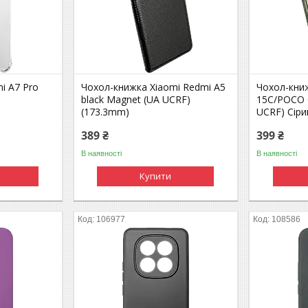
i A7 Pro
Чохол-книжка Xiaomi Redmi A5
Чохол-кни
black Magnet (UA UCRF)
15C/POCO 
(173.3mm)
UCRF) Сіри
389 ₴
399 ₴
В наявності
В наявності
Купити
106977
108586