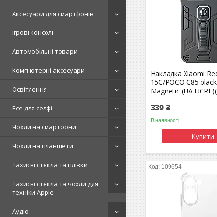
Аксесуари для смартфонів
Ігрові консолі
Автомобільні товари
Комп'ютерні аксесуари
Накладка Xiaomi Re
15C/POCO C85 black
Освітлення
Magnetic (UA UCRF)(
339 ₴
Все для селфі
В наявності
Чохли на смартфони
Купити
Чохли на планшети
Захисні стекла та плівки
109654
Захисні стекла та чохли для
техніки Apple
Аудіо