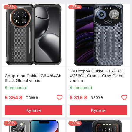
–28%
–27%
Смартфон Oukitel F150 B3C
Смартфон Oukitel G6 4/64Gb
4/256Gb Granite Gray Global
Black Global version
version
В наявності
В наявності
5 354
6 316
₴
₴
7 399 ₴
8 599 ₴
Купити
Купити
–26%
–26%