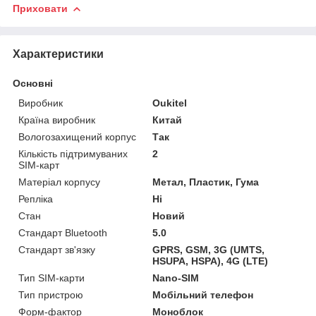
Приховати
Характеристики
Основні
Виробник
Oukitel
Країна виробник
Китай
Вологозахищений корпус
Так
Кількість підтримуваних
2
SIM-карт
Матеріал корпусу
Метал, Пластик, Гума
Репліка
Ні
Стан
Новий
Стандарт Bluetooth
5.0
Стандарт зв'язку
GPRS, GSM, 3G (UMTS,
HSUPA, HSPA), 4G (LTE)
Тип SIM-карти
Nano-SIM
Тип пристрою
Мобільний телефон
Форм-фактор
Моноблок