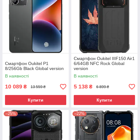
Смартфон Oukitel IIIF150 Air1
Смартфон Oukitel P1
6/64GB NFC Rock Global
8/256Gb Black Global version
version
В наявності
В наявності
10 089
5 138
₴
₴
13 559 ₴
6 899 ₴
Купити
Купити
–25%
–22%