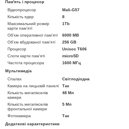
Пам'ять і процесор
Відеопроцесор
Mali-G57
Кількість ядер
8
Максимальний розмір
1Tb
карти пам'яті
Об'єм оперативної пам'яті
6000 MB
Об'єм вбудованої пам'яті
256 GB
Процесор
Unisoc T606
Слоти карти пам'яті
microSD
Частота процесора
1600 МГц
Мультимедіа
Спалах
Світлодіодна
Камера на лицьовій панелі
Так
Кількість мегапікселів
48 Мп
камери
Кількість мегапікселів
5 Мп
фронтальної камери
Фотокамера
Так
Додаткові характеристики