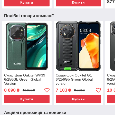
877
Купити
Купити
Подібні товари компанії
Смартфон Oukitel WP39
Смартфон Oukitel G1
Смар
6/256Gb Green Global
6/256Gb Green Global
8/25
Version
version
vers
8 898
7 103
10 
₴
₴
10 999 ₴
8 999 ₴
Купити
Купити
Акційні пропозиції та новинки