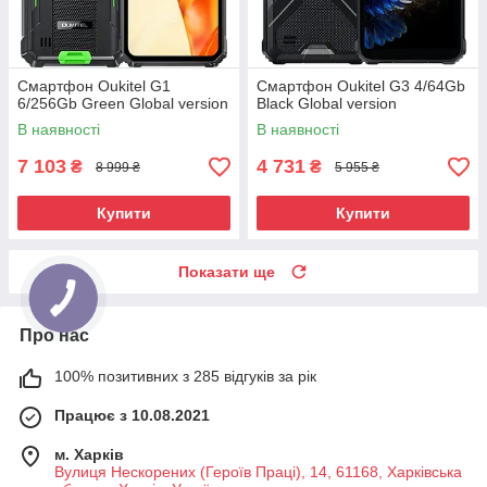
Смартфон Oukitel G1
Смартфон Oukitel G3 4/64Gb
6/256Gb Green Global version
Black Global version
В наявності
В наявності
7 103
4 731
₴
₴
8 999 ₴
5 955 ₴
Купити
Купити
Показати ще
Про нас
100% позитивних з 285 відгуків за рік
Працює з 10.08.2021
м. Харків
Вулиця Нескорених (Героїв Праці), 14, 61168, Харківська