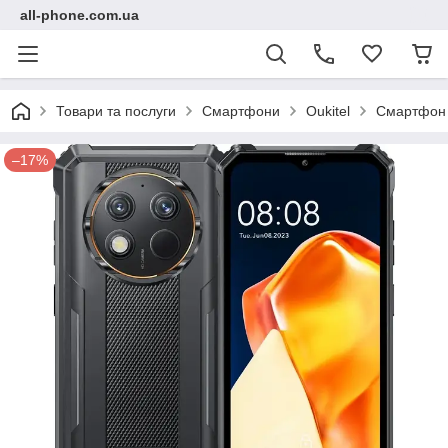
all-phone.com.ua
Товари та послуги
Смартфони
Oukitel
Смартфон O
–17%