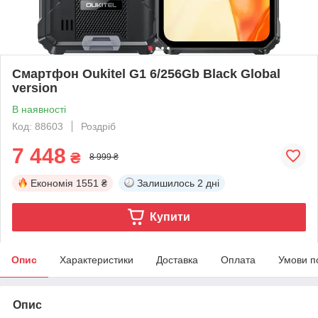
Смартфон Oukitel G1 6/256Gb Black Global
version
В наявності
Код: 88603
Роздріб
7 448
₴
8 999 ₴
Економія
1551 ₴
Залишилось
2 дні
Купити
Опис
Характеристики
Доставка
Оплата
Умови п
Опис