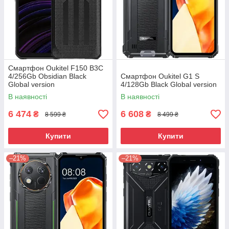
Смартфон Oukitel F150 B3C
4/256Gb Obsidian Black
Смартфон Oukitel G1 S
Global version
4/128Gb Black Global version
В наявності
В наявності
6 474
6 608
₴
₴
8 599 ₴
8 499 ₴
Купити
Купити
–21%
–21%