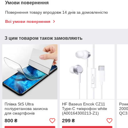
Умови повернення
Повернення товару впродовж 14 днів за домовленістю
Всі умови повернення
З цим товаром також замовляють
Плівка StS Ultra
HF Baseus Encok CZ11
Powe
поліуретанова захисна
Type-C +мікрофон white
2000
для смартфонів
(A00164300213-Z1)
QC3.
800
299
₴
₴