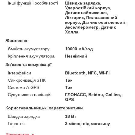
Інші функції і особливості
Швидка зарядка,
Ударостійкий корпус,
Датчик наближення,
Ліхтарик, Пилозахисний
корпус, Датчик освітленості,
Акселлерометр, Датчик
Холла
Живлення
Ємність акумулятору
10600 мА/год
Кріплення акумулятора
Незнімний
Зв'язок та комунікації
Інтерфейси
Bluetooth, NFC, Wi-Fi
Синхронізація з ПК
Так
Система A-GPS
Так
Супутникова навігація
ГЛОНАСС, Beidou, Galileo,
GPS
Користувальницькі характеристики
Швидка зарядка
18 Вт
Гарантія
3 місяці від магазину
Приховати