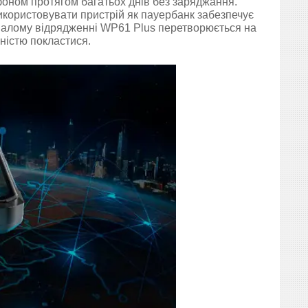
фоном протягом багатьох днів без заряджання.
икористовувати пристрій як пауербанк забезпечує
ивалому відрядженні WP61 Plus перетворюється на
ністю покластися.