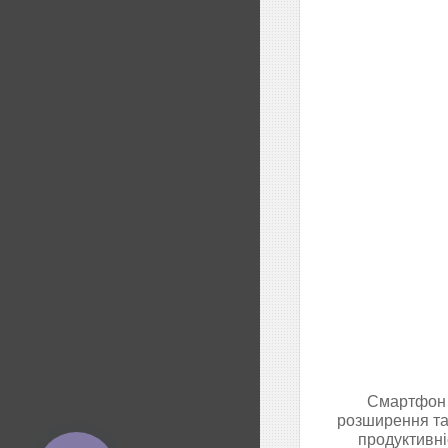
Смартфон 
розширення та 
продуктивні