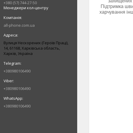
захищених 
+380 (57) 744-27-50
Підтримка шви
Менеджери кол-центру
харчування інш
all-phone.com.ua
Вулиця Нескорених (Героїв Праці),
14, 61168, Харківська область,
Харків, Україна
+380980106490
+380980106490
+380980106490