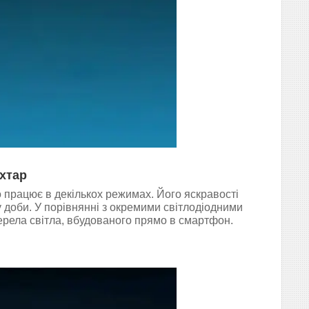
хтар
 працює в декількох режимах. Його яскравості
у доби. У порівнянні з окремими світлодіодними
ерела світла, вбудованого прямо в смартфон.