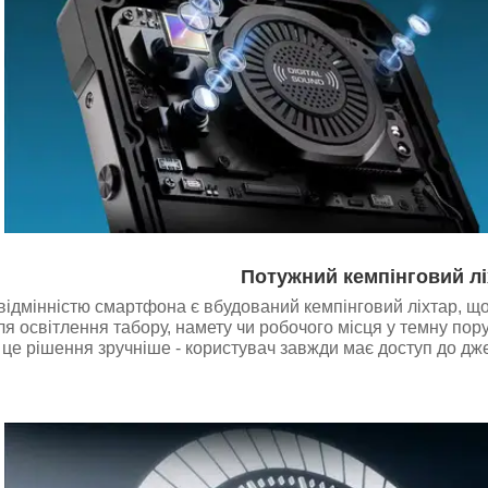
Потужний кемпінговий лі
відмінністю смартфона є вбудований кемпінговий ліхтар, що
ля освітлення табору, намету чи робочого місця у темну пор
 це рішення зручніше - користувач завжди має доступ до дж