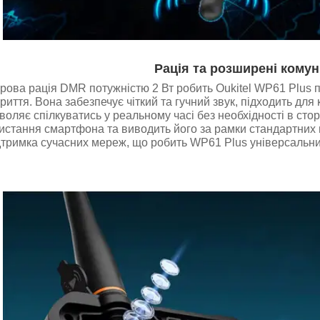
Рація та розширені комуні
ова рація DMR потужністю 2 Вт робить Oukitel WP61 Plus п
риття. Вона забезпечує чіткий та гучний звук, підходить для
воляє спілкуватись у реальному часі без необхідності в ст
ристання смартфона та виводить його за рамки стандартних
дтримка сучасних мереж, що робить WP61 Plus універсальним