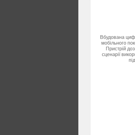
Вбудована цифр
мобільного пок
Пристрій доз
сценарії вико
пі