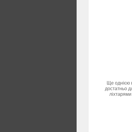
Ще однією 
достатньо д
ліхтарями