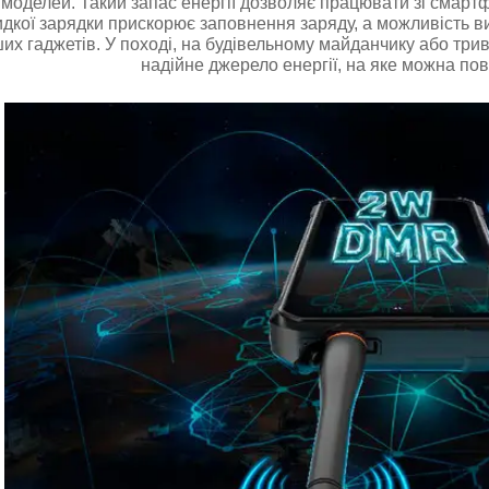
моделей. Такий запас енергії дозволяє працювати зі смарт
дкої зарядки прискорює заповнення заряду, а можливість в
их гаджетів. У поході, на будівельному майданчику або тр
надійне джерело енергії, на яке можна пов