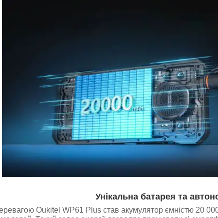
Унікальна батарея та автон
ревагою Oukitel WP61 Plus став акумулятор ємністю 20 000 