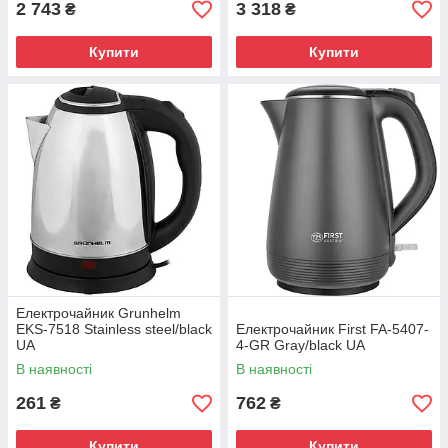
2 743
3 318
₴
₴
Купити
Купити
Електрочайник Grunhelm
EKS-7518 Stainless steel/black
Електрочайник First FA-5407-
UA
4-GR Gray/black UA
В наявності
В наявності
261
762
₴
₴
Купити
Купити