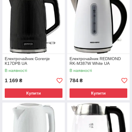
Електрочайник Gorenje
Електрочайник REDMOND
K17DPB UA
RK-M387W White UA
В наявності
В наявності
1 169
784
₴
₴
Купити
Купити