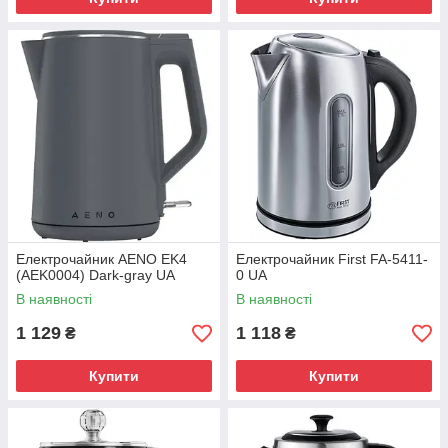
Електрочайник AENO EK4
Електрочайник First FA-5411-
(AEK0004) Dark-gray UA
0 UA
В наявності
В наявності
1 129
1 118
₴
₴
Купити
Купити