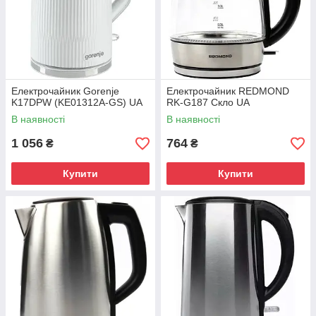
Електрочайник Gorenje
Електрочайник REDMOND
K17DPW (KE01312A-GS) UA
RK-G187 Скло UA
В наявності
В наявності
1 056
764
₴
₴
Купити
Купити