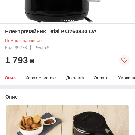
Електрочайник Tefal KO260830 UA
Немає в наявності
Код: 99276
Роздріб
1 793
₴
Опис
Характеристики
Доставка
Оплата
Умови п
Опис