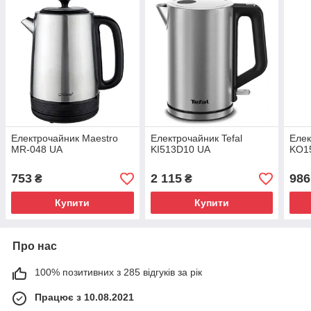
Електрочайник Maestro
Електрочайник Tefal
Елек
MR-048 UA
KI513D10 UA
KO1
753
2 115
986
₴
₴
Купити
Купити
Про нас
100% позитивних з 285 відгуків за рік
Працює з 10.08.2021