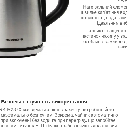
Нагрівальний елемен
швидке кип'ятіння во
потужності, вода заки
ідеальним вибо
Чайник оснащений ф
частинок накипу у ва
особливо важливо дл
нак
Безпека і зручність використання
M287X має декілька рівнів захисту, що робить його
 максимально безпечним. Зокрема, чайник автоматично
при включенні без води та при перегріву, що запобігає
рійним ситуаціям. Ці функції забезпечують додатковий