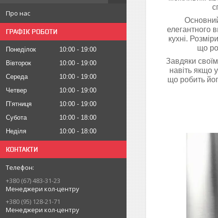
с
Про нас
Основний
елегантного в
ГРАФІК РОБОТИ
кухні. Розміри
що ро
Понеділок
10:00
19:00
Завдяки своїм
Вівторок
10:00
19:00
навіть якщо 
Середа
10:00
19:00
що робить йог
Четвер
10:00
19:00
Пʼятниця
10:00
19:00
Субота
10:00
18:00
Неділя
10:00
18:00
КОНТАКТИ
+380 (67) 483-31-23
Менеджери кол-центру
+380 (95) 128-21-71
Менеджери кол-центру