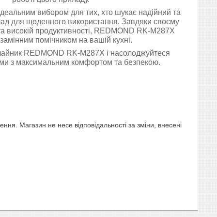
ідеальним вибором для тих, хто шукає надійний та
ад для щоденного використання. Завдяки своєму
та високій продуктивності, REDMOND RK-М287X
замінним помічником на вашій кухні.
чайник REDMOND RK-М287X і насолоджуйтеся
ми з максимальним комфортом та безпекою.
ня. Магазин не несе відповідальності за зміни, внесені