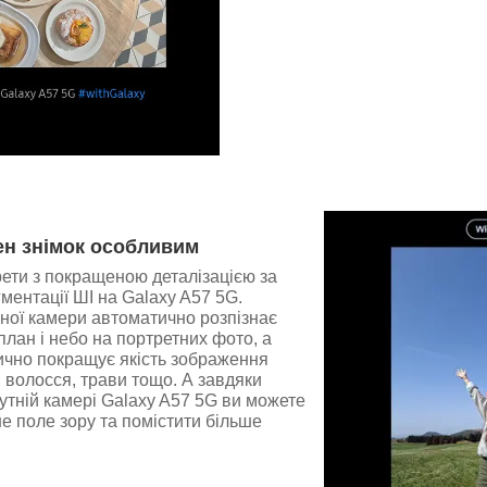
ен знімок особливим
ети з покращеною деталізацією за
ентації ШІ на Galaxy A57 5G.
ної камери автоматично розпізнає
план і небо на портретних фото, а
ично покращує якість зображення
, волосся, трави тощо. А завдяки
тній камері Galaxy A57 5G ви можете
 поле зору та помістити більше