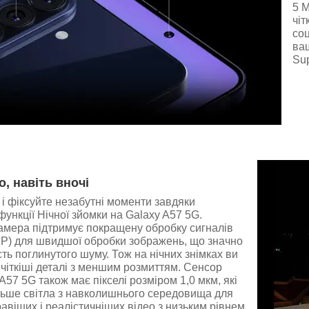
5 М
чіт
со
ваш
Su
о, навіть вночі
 і фіксуйте незабутні моменти завдяки
функції Нічної зйомки на Galaxy A57 5G.
амера підтримує покращену обробку сигналів
SP) для швидшої обробки зображень, що значно
сть поглинутого шуму. Тож на нічних знімках ви
чіткіші деталі з меншим розмиттям. Сенсор
A57 5G також має пікселі розміром 1,0 мкм, які
льше світла з навколишнього середовища для
авіших і реалістичніших відео з низьким рівнем