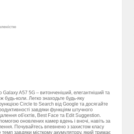
вленістю
 Galaxy A57 5G – витонченіший, елегантніший та
іж будь-коли. Легко знаходьте будь-яку
ункцією Circle to Search від Google та досягайте
родуктивності завдяки функціям штучного
алення об'єктів, Best Face та Edit Suggestion.
помогою оновлених камер вдень і вночі, навіть за
лення. Почувайтесь впевнено з захистом класу
е темп завдяки місткому акумулятору, який тримає