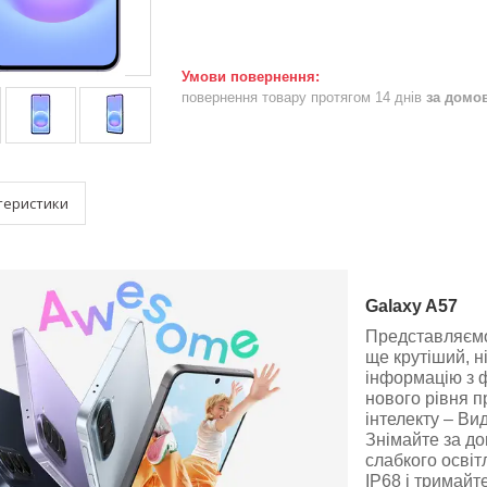
повернення товару протягом 14 днів
за домо
теристики
Galaxy A57
Представляємо
ще крутіший, н
інформацію з ф
нового рівня п
інтелекту – Вид
Знімайте за до
слабкого освіт
IP68 і тримайт