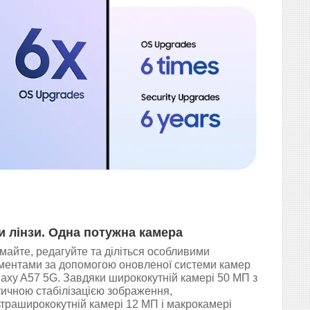
и лінзи. Одна потужна камера
майте, редагуйте та діліться особливими
ментами за допомогою оновленої системи камер
axy A57 5G. Завдяки ширококутній камері 50 МП з
тичною стабілізацією зображення,
траширококутній камері 12 МП і макрокамері