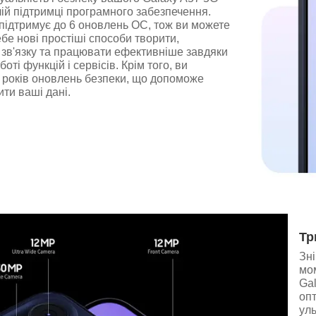
ій підтримці програмного забезпечення.
підтримує до 6 оновлень ОС, тож ви можете
ебе нові простіші способи творити,
 зв'язку та працювати ефективніше завдяки
оті функцій і сервісів. Крім того, ви
 років оновлень безпеки, що допоможе
ити ваші дані.
Тр
Зні
мо
Gal
оп
уль