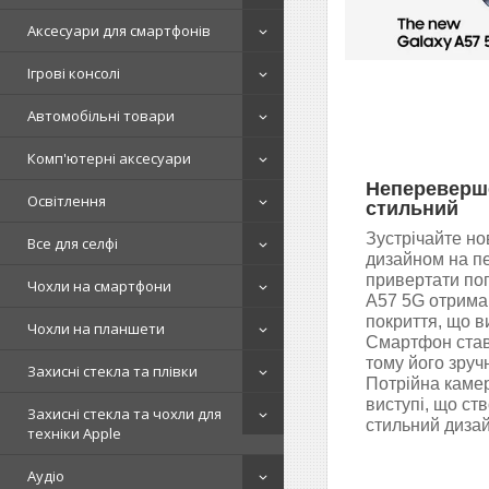
Аксесуари для смартфонів
Ігрові консолі
Автомобільні товари
Комп'ютерні аксесуари
Непереверше
Освітлення
стильний
Зустрічайте но
Все для селфі
дизайном на пе
привертати пог
Чохли на смартфони
A57 5G отримав
покриття, що в
Чохли на планшети
Смартфон став
тому його зруч
Захисні стекла та плівки
Потрійна камер
виступі, що ст
Захисні стекла та чохли для
стильний диза
техніки Apple
Аудіо