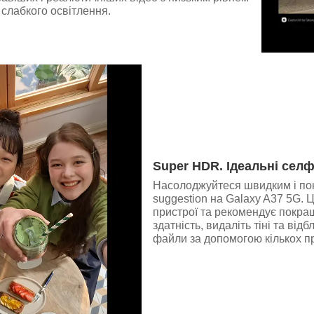
слабкого освітлення.
Super HDR. Ідеальні селфі
Насолоджуйтеся швидким і по
suggestion на Galaxy A37 5G.
пристрої та рекомендує покра
здатність, видаліть тіні та ві
файли за допомогою кількох пр