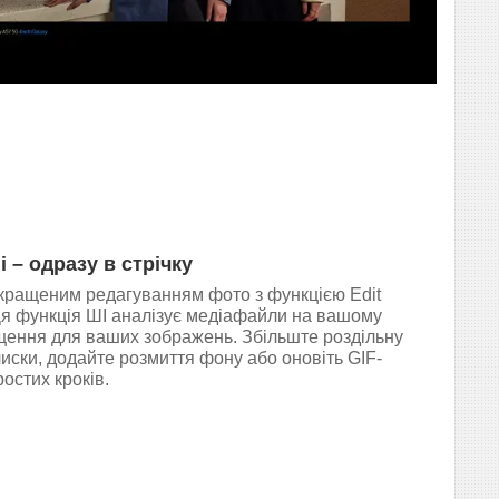
 – одразу в стрічку
кращеним редагуванням фото з функцією Edit
 Ця функція ШІ аналізує медіафайли на вашому
щення для ваших зображень. Збільште роздільну
дблиски, додайте розмиття фону або оновіть GIF-
остих кроків.