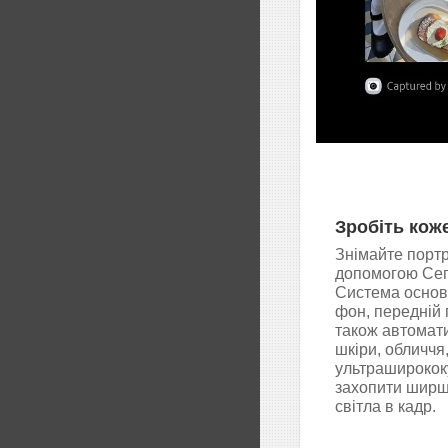
Зробіть кож
Знімайте портр
допомогою Сегм
Система основ
фон, передній 
також автомат
шкіри, обличчя
ультраширококу
захопити ширше
світла в кадр.