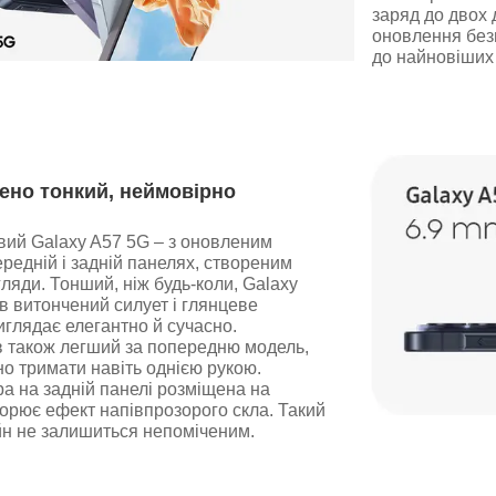
заряд до двох 
оновлення без
до найновіших 
но тонкий, неймовірно
вий Galaxy A57 5G – з оновленим
редній і задній панелях, створеним
ляди. Тонший, ніж будь-коли, Galaxy
 витончений силует і глянцеве
иглядає елегантно й сучасно.
 також легший за попередню модель,
но тримати навіть однією рукою.
а на задній панелі розміщена на
ворює ефект напівпрозорого скла. Такий
йн не залишиться непоміченим.