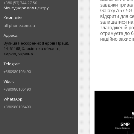
+380 (57) 744-27-50
завдяки тривал
Менеджери кол-центру
Galaxy A57 5G 
відкрити для с
залишатися на
all-phone.com.ua
злагодженій роб
отримуєте до 6
надійно захист
Вулиця Нескорених (Героїв Праці),
14, 61168, Харківська область,
Харків, Україна
+380980106490
+380980106490
+380980106490