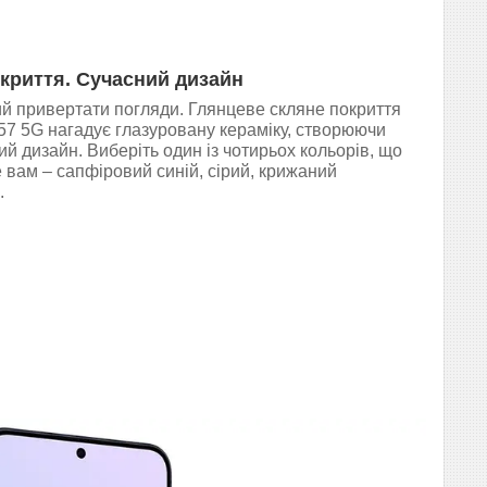
криття. Сучасний дизайн
й привертати погляди. Глянцеве скляне покриття
A57 5G нагадує глазуровану кераміку, створюючи
й дизайн. Виберіть один із чотирьох кольорів, що
вам – сапфіровий синій, сірий, крижаний
.