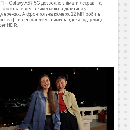
П – Galaxy A57 5G дозволяє знімати яскраві та
кі фото та відео, якими можна ділитися у
цмережах. А фронтальна камера 12 МП робить
і селфі-відео насиченішими завдяки підтримці
per HDR.