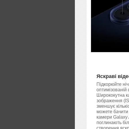
Яскраві віде
Підкорюйте ніч
оптимізованій 
Ширококутна к
зображення (I
зменшує кількі
можете бачити 
камери Galaxy 
поглинають бі
створення яскр