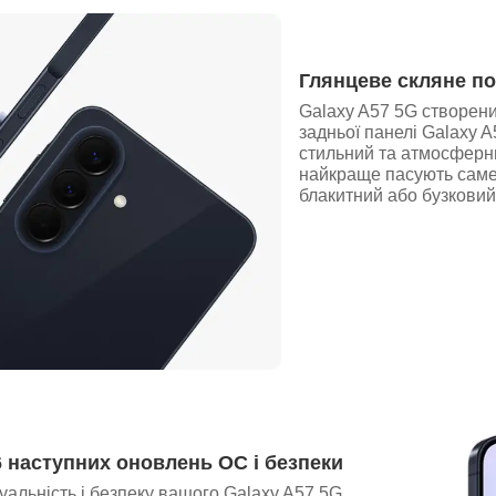
Глянцеве скляне по
Galaxy A57 5G створени
задньої панелі Galaxy 
стильний та атмосферни
найкраще пасують саме 
блакитний або бузковий
6 наступних оновлень ОС і безпеки
уальність і безпеку вашого Galaxy A57 5G