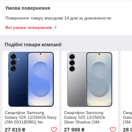
Умови повернення
Повернення товару впродовж 14 днів за домовленістю
Всі умови повернення
Подібні товари компанії
Смартфон Samsung
Смартфон Samsung
Сма
Galaxy S25 12/256Gb Navy
Galaxy S25 12/256Gb
Gala
(SM-S931BDBG) No
Silver Shadow (SM-
(SM
Adapter IN
S931BZSG) No Adapter IN
Adap
27 815
27 988
28 
₴
₴