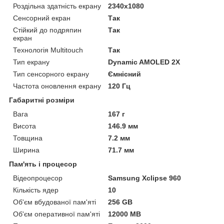
Роздільна здатність екрану
2340x1080
Сенсорний екран
Так
Стійкий до подряпин
Так
екран
Технологія Multitouch
Так
Тип екрану
Dynamic AMOLED 2X
Тип сенсорного екрану
Ємнісний
Частота оновлення екрану
120 Гц
Габаритні розміри
Вага
167 г
Висота
146.9 мм
Товщина
7.2 мм
Ширина
71.7 мм
Пам'ять і процесор
Відеопроцесор
Samsung Xclipse 960
Кількість ядер
10
Об'єм вбудованої пам'яті
256 GB
Об'єм оперативної пам'яті
12000 MB