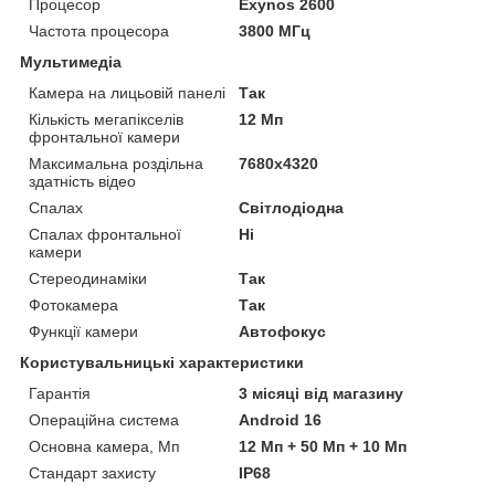
Процесор
Exynos 2600
Частота процесора
3800 МГц
Мультимедіа
Камера на лицьовій панелі
Так
Кількість мегапікселів
12 Мп
фронтальної камери
Максимальна роздільна
7680x4320
здатність відео
Спалах
Світлодіодна
Спалах фронтальної
Ні
камери
Стереодинаміки
Так
Фотокамера
Так
Функції камери
Автофокус
Користувальницькі характеристики
Гарантія
3 місяці від магазину
Операційна система
Android 16
Основна камера, Мп
12 Мп + 50 Мп + 10 Мп
Стандарт захисту
IP68