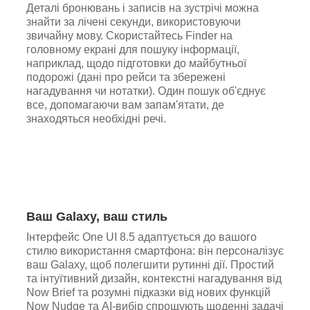
Деталі бронювань і записів на зустрічі можна
знайти за лічені секунди, використовуючи
звичайну мову. Скористайтесь Finder на
головному екрані для пошуку інформації,
наприклад, щодо підготовки до майбутньої
подорожі (дані про рейси та збережені
нагадування чи нотатки). Один пошук об'єднує
все, допомагаючи вам запам'ятати, де
знаходяться необхідні речі.
Ваш Galaxy, ваш стиль
Інтерфейс One UI 8.5 адаптується до вашого
стилю використання смартфона: він персоналізує
ваш Galaxy, щоб полегшити рутинні дії. Простий
та інтуїтивний дизайн, контекстні нагадування від
Now Brief та розумні підказки від нових функцій
Now Nudge та AI-вибір спрощують щоденні задачі