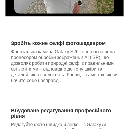
Зробіть кожне селфі фотошедевром
Фронтальна камера Galaxy S26 тепер оснащена
процесором обробки зображень з AI (ISP), що
дозволяє робити природні селфі з правильними
світлотінями – відповідно до тону шкіри та
деталей, як-от волосся та брови, – саме так, як ви
бачите себе насправді.
Вбудоване редагування професійного
рівня
Редагуйте фото швидко й легко – з Galaxy AI