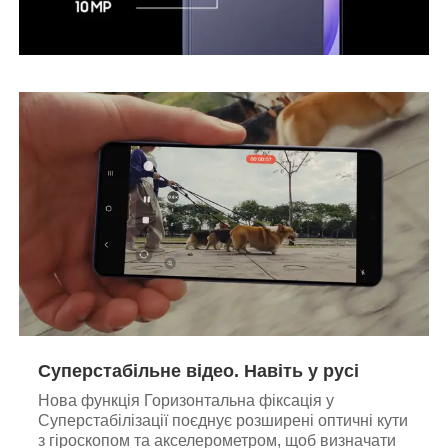
Суперстабільне відео. Навіть у русі
Нова функція Горизонтальна фіксація у
Суперстабілізації поєднує розширені оптичні кути
з гіроскопом та акселерометром, щоб визначати