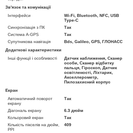
Зв'язок та комунікації
Інтерфейси
Wi-Fi, Bluetooth, NFC, USB
Type-C
Синхронізація з ПК
Так
Система A-GPS
Так
Супутникова навігація
Bds, Galileo, GPS, ГЛОНАСС
Додаткові характеристики
Інші функції і особливості
Датчик наближення, Сканер
особи, Сканер відбитку
пальця, Гіроскоп, Датчик
освітленості, Ліхтарик,
Акселлерометр,
Пилозахисний корпус
Екран
Автоматичний поворот
Так
екрану
Діагональ екрану
6.3 дюйм
Кольоровий екран
Так
Кількість пікселів на дюйм,
409
PPI