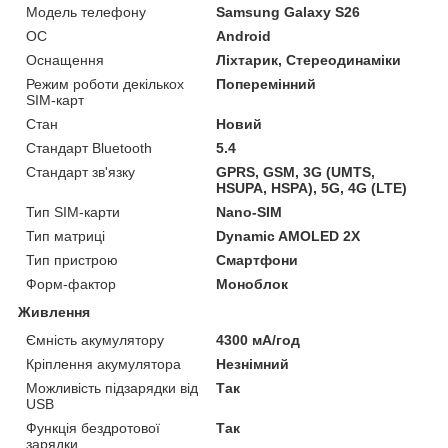
Модель телефону
Samsung Galaxy S26
ОС
Android
Оснащення
Ліхтарик, Стереодинаміки
Режим роботи декількох
Поперемінний
SIM-карт
Стан
Новий
Стандарт Bluetooth
5.4
Стандарт зв'язку
GPRS, GSM, 3G (UMTS,
HSUPA, HSPA), 5G, 4G (LTE)
Тип SIM-карти
Nano-SIM
Тип матриці
Dynamic AMOLED 2X
Тип пристрою
Смартфони
Форм-фактор
Моноблок
Живлення
Ємність акумулятору
4300 мА/год
Кріплення акумулятора
Незнімний
Можливість підзарядки від
Так
USB
Функція бездротової
Так
зарядки