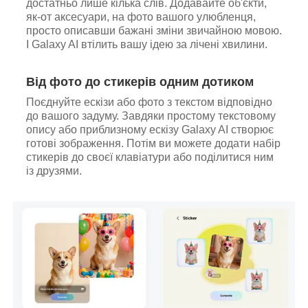
достатньо лише кілька слів. Додавайте об'єкти,
як-от аксесуари, на фото вашого улюбленця,
просто описавши бажані зміни звичайною мовою.
І Galaxy AI втілить вашу ідею за лічені хвилини.
Від фото до стикерів одним дотиком
Поєднуйте ескізи або фото з текстом відповідно
до вашого задуму. Завдяки простому текстовому
опису або приблизному ескізу Galaxy AI створює
готові зображення. Потім ви можете додати набір
стикерів до своєї клавіатури або поділитися ним
із друзями.