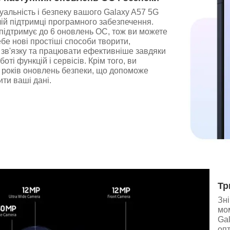
уальність і безпеку вашого Galaxy A57 5G
ій підтримці програмного забезпечення.
підтримує до 6 оновлень ОС, тож ви можете
ебе нові простіші способи творити,
 зв'язку та працювати ефективніше завдяки
оті функцій і сервісів. Крім того, ви
 років оновлень безпеки, що допоможе
ити ваші дані.
Тр
Зні
мо
Gal
оп