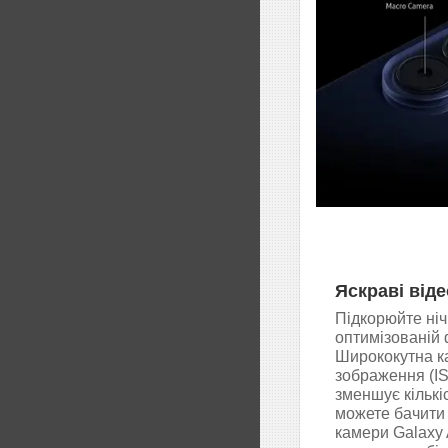
Яскраві віде
Підкорюйте ніч
оптимізованій 
Ширококутна к
зображення (I
зменшує кількі
можете бачити 
камери Galaxy 