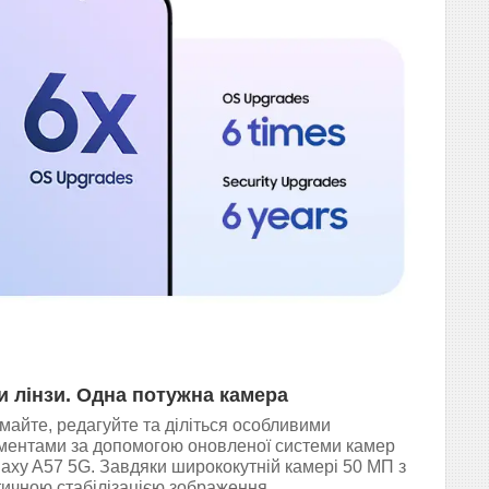
и лінзи. Одна потужна камера
майте, редагуйте та діліться особливими
ментами за допомогою оновленої системи камер
axy A57 5G. Завдяки ширококутній камері 50 МП з
тичною стабілізацією зображення,