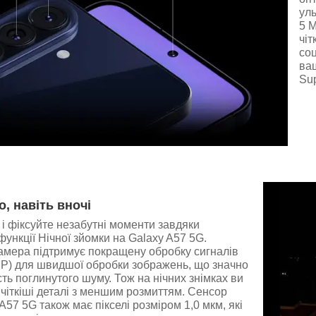
уль
5 М
чіт
со
ваш
Su
о, навіть вночі
 і фіксуйте незабутні моменти завдяки
функції Нічної зйомки на Galaxy A57 5G.
амера підтримує покращену обробку сигналів
SP) для швидшої обробки зображень, що значно
сть поглинутого шуму. Тож на нічних знімках ви
чіткіші деталі з меншим розмиттям. Сенсор
A57 5G також має пікселі розміром 1,0 мкм, які