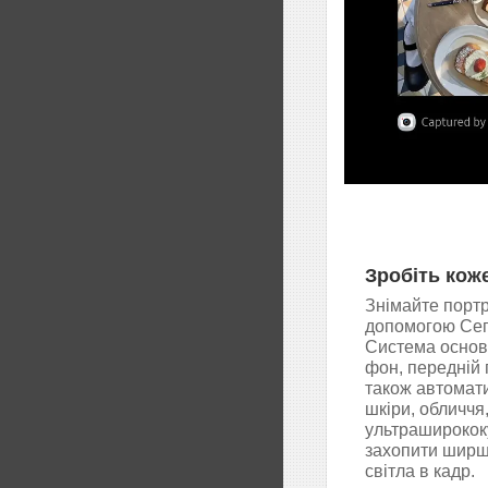
Зробіть кож
Знімайте портр
допомогою Сегм
Система основ
фон, передній 
також автомат
шкіри, обличчя
ультраширококу
захопити ширше
світла в кадр.