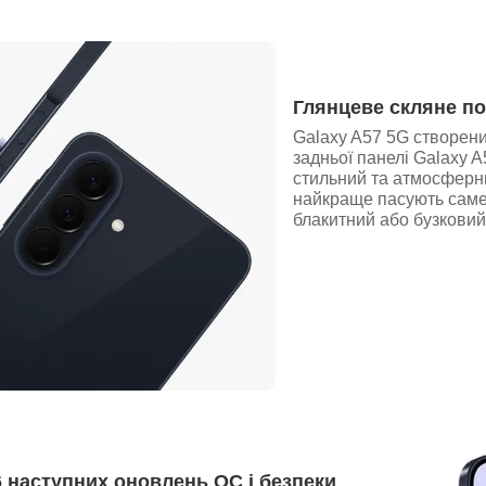
Глянцеве скляне по
Galaxy A57 5G створени
задньої панелі Galaxy 
стильний та атмосферни
найкраще пасують саме 
блакитний або бузковий
6 наступних оновлень ОС і безпеки