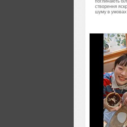
поглинають бі
створення яскр
шуму в умовах 