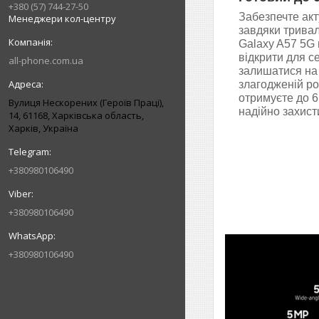
+380 (57) 744-27-50
Забезпечте акт
Менеджери кол-центру
завдяки тривал
Galaxy A57 5G 
відкрити для с
all-phone.com.ua
залишатися на
злагодженій роб
отримуєте до 6
Вулиця Нескорених (Героїв Праці),
надійно захист
14, 61168, Харківська область,
Харків, Україна
+380980106490
+380980106490
+380980106490