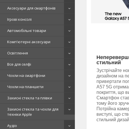
Аксесуари для смартфонів
Ігрові консолі
Автомобільні товари
Комп'ютерні аксесуари
Освітлення
Непереверше
стильний
Все для селфі
Зустрічайте но
Чохли на смартфони
дизайном на пе
привертати пог
Чохли на планшети
A57 5G отримав
покриття, що в
Захисні стекла та плівки
Смартфон став
тому його зруч
Потрійна камер
Захисні стекла та чохли для
техніки Apple
виступі, що ст
стильний диза
Аудіо