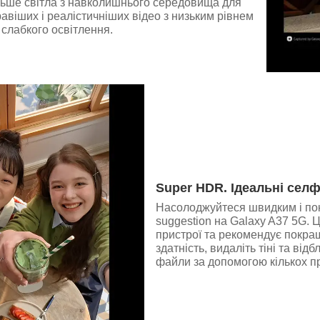
льше світла з навколишнього середовища для
авіших і реалістичніших відео з низьким рівнем
слабкого освітлення.
Super HDR. Ідеальні селфі
Насолоджуйтеся швидким і по
suggestion на Galaxy A37 5G.
пристрої та рекомендує покра
здатність, видаліть тіні та ві
файли за допомогою кількох пр