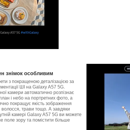
ен знімок особливим
ети з покращеною деталізацією за
ентації ШІ на Galaxy A57 5G.
ної камери автоматично розпізнає
план і небо на портретних фото, а
ично покращує якість зображення
, волосся, трави тощо. А завдяки
тній камері Galaxy A57 5G ви можете
 поле зору та помістити більше