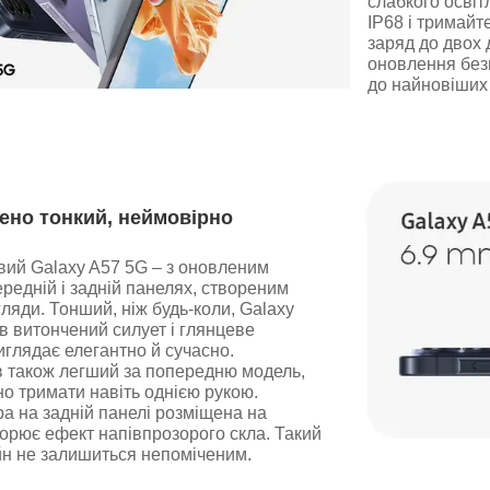
слабкого освіт
IP68 і тримайт
заряд до двох 
оновлення без
до найновіших 
но тонкий, неймовірно
вий Galaxy A57 5G – з оновленим
редній і задній панелях, створеним
ляди. Тонший, ніж будь-коли, Galaxy
 витончений силует і глянцеве
иглядає елегантно й сучасно.
 також легший за попередню модель,
но тримати навіть однією рукою.
а на задній панелі розміщена на
ворює ефект напівпрозорого скла. Такий
йн не залишиться непоміченим.