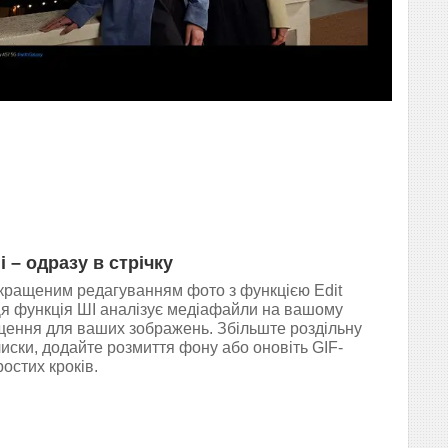
 – одразу в стрічку
кращеним редагуванням фото з функцією Edit
 Ця функція ШІ аналізує медіафайли на вашому
щення для ваших зображень. Збільште роздільну
дблиски, додайте розмиття фону або оновіть GIF-
остих кроків.