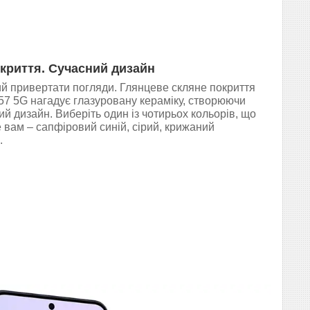
криття. Сучасний дизайн
й привертати погляди. Глянцеве скляне покриття
A57 5G нагадує глазуровану кераміку, створюючи
й дизайн. Виберіть один із чотирьох кольорів, що
вам – сапфіровий синій, сірий, крижаний
.