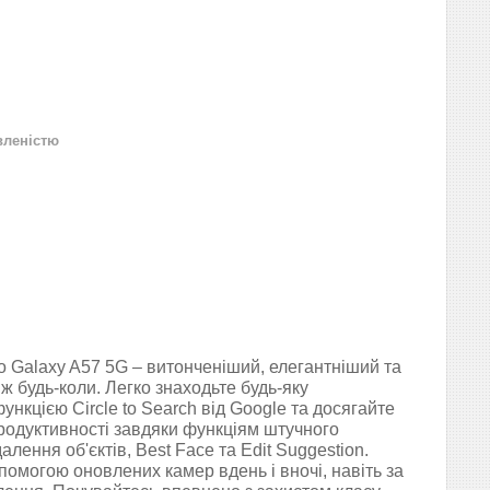
вленістю
 Galaxy A57 5G – витонченіший, елегантніший та
іж будь-коли. Легко знаходьте будь-яку
ункцією Circle to Search від Google та досягайте
родуктивності завдяки функціям штучного
алення об'єктів, Best Face та Edit Suggestion.
помогою оновлених камер вдень і вночі, навіть за