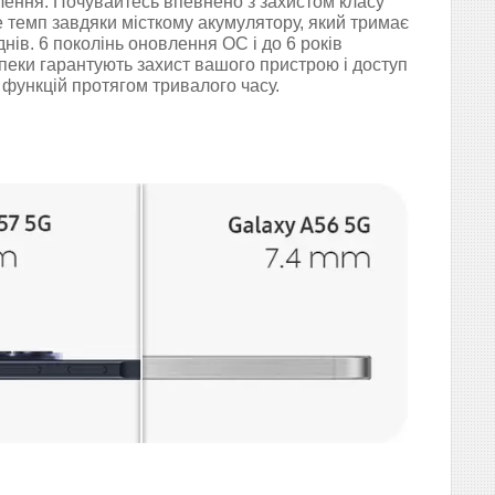
лення. Почувайтесь впевнено з захистом класу
е темп завдяки місткому акумулятору, який тримає
днів. 6 поколінь оновлення ОС і до 6 років
пеки гарантують захист вашого пристрою і доступ
функцій протягом тривалого часу.