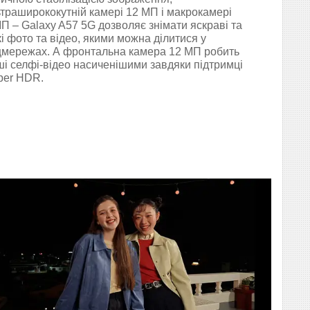
траширококутній камері 12 МП і макрокамері
П – Galaxy A57 5G дозволяє знімати яскраві та
кі фото та відео, якими можна ділитися у
цмережах. А фронтальна камера 12 МП робить
і селфі-відео насиченішими завдяки підтримці
per HDR.