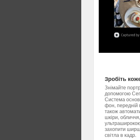
Зробіть кож
Знімайте портр
допомогою Сегм
Система основ
фон, передній 
також автомат
шкіри, обличчя
ультраширококу
захопити ширше
світла в кадр.