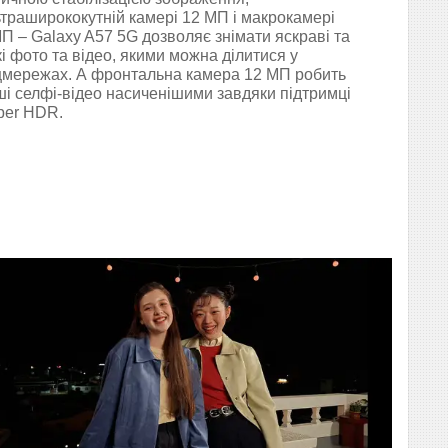
траширококутній камері 12 МП і макрокамері
П – Galaxy A57 5G дозволяє знімати яскраві та
кі фото та відео, якими можна ділитися у
цмережах. А фронтальна камера 12 МП робить
і селфі-відео насиченішими завдяки підтримці
per HDR.