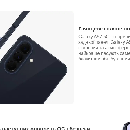
Глянцеве скляне по
Galaxy A57 5G створени
задньої панелі Galaxy 
стильний та атмосферни
найкраще пасують саме 
блакитний або бузковий
6 наступних оновлень ОС і безпеки