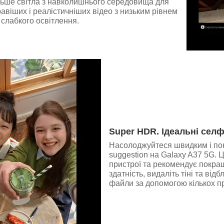
льше світла з навколишнього середовища для
авіших і реалістичніших відео з низьким рівнем
слабкого освітлення.
Super HDR. Ідеальні селфі
Насолоджуйтеся швидким і по
suggestion на Galaxy A37 5G.
пристрої та рекомендує покра
здатність, видаліть тіні та ві
файли за допомогою кількох пр