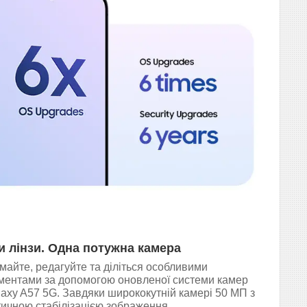
и лінзи. Одна потужна камера
майте, редагуйте та діліться особливими
ментами за допомогою оновленої системи камер
axy A57 5G. Завдяки ширококутній камері 50 МП з
тичною стабілізацією зображення,