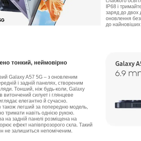
слабкого освіт
IP68 і тримайт
заряд до двох 
оновлення без
до найновіших 
но тонкий, неймовірно
вий Galaxy A57 5G – з оновленим
редній і задній панелях, створеним
ляди. Тонший, ніж будь-коли, Galaxy
 витончений силует і глянцеве
иглядає елегантно й сучасно.
 також легший за попередню модель,
но тримати навіть однією рукою.
а на задній панелі розміщена на
ворює ефект напівпрозорого скла. Такий
йн не залишиться непоміченим.