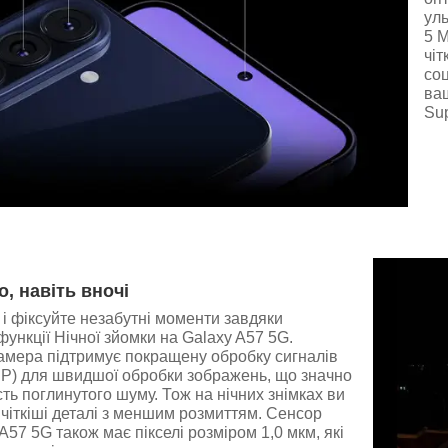
уль
5 М
чіт
со
ваш
Su
о, навіть вночі
 і фіксуйте незабутні моменти завдяки
функції Нічної зйомки на Galaxy A57 5G.
амера підтримує покращену обробку сигналів
SP) для швидшої обробки зображень, що значно
сть поглинутого шуму. Тож на нічних знімках ви
чіткіші деталі з меншим розмиттям. Сенсор
A57 5G також має пікселі розміром 1,0 мкм, які