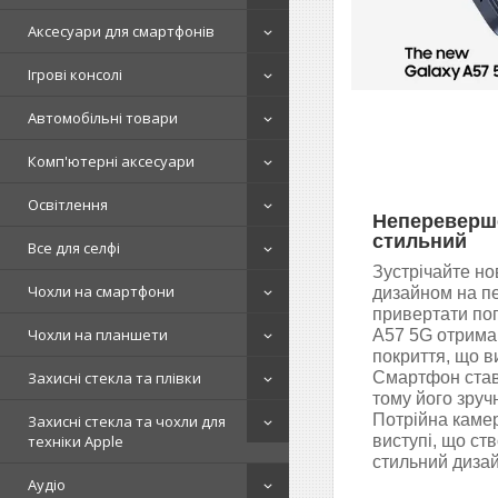
Аксесуари для смартфонів
Ігрові консолі
Автомобільні товари
Комп'ютерні аксесуари
Освітлення
Непереверше
стильний
Все для селфі
Зустрічайте но
Чохли на смартфони
дизайном на пе
привертати пог
Чохли на планшети
A57 5G отримав
покриття, що в
Захисні стекла та плівки
Смартфон став
тому його зруч
Потрійна камер
Захисні стекла та чохли для
техніки Apple
виступі, що ст
стильний диза
Аудіо