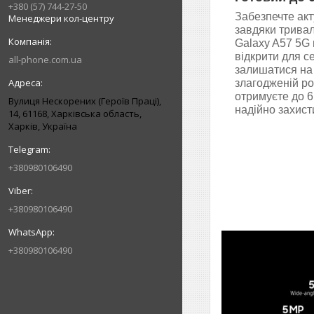
+380 (57) 744-27-50
Забезпечте акт
Менеджери кол-центру
завдяки тривал
Galaxy A57 5G 
відкрити для с
all-phone.com.ua
залишатися на
злагодженій роб
отримуєте до 6
Вулиця Нескорених (Героїв Праці),
надійно захист
14, 61168, Харківська область,
Харків, Україна
+380980106490
+380980106490
+380980106490