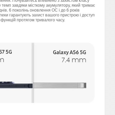
лення. Почувайтесь впевнено з захистом класу
е темп завдяки місткому акумулятору, який тримає
днів. 6 поколінь оновлення ОС і до 6 років
пеки гарантують захист вашого пристрою і доступ
функцій протягом тривалого часу.