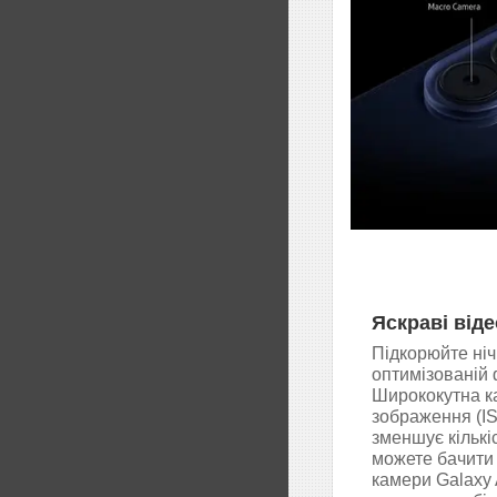
Яскраві віде
Підкорюйте ніч
оптимізованій 
Ширококутна к
зображення (I
зменшує кількі
можете бачити 
камери Galaxy 