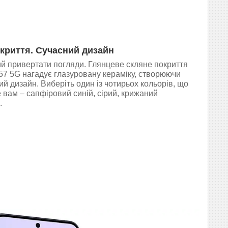
криття. Сучасний дизайн
й привертати погляди. Глянцеве скляне покриття
A57 5G нагадує глазуровану кераміку, створюючи
й дизайн. Виберіть один із чотирьох кольорів, що
вам – сапфіровий синій, сірий, крижаний
.