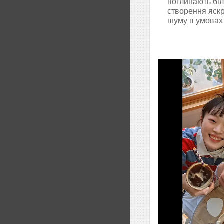
поглинають бі
створення яскр
шуму в умовах 