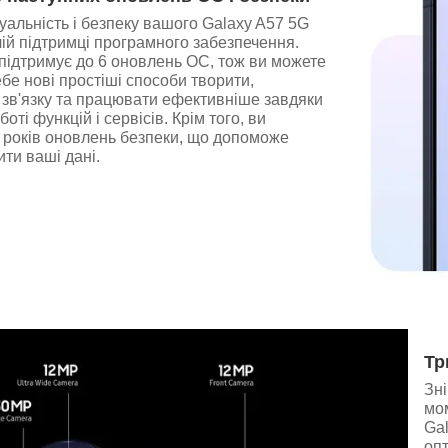
уальність і безпеку вашого Galaxy A57 5G
ій підтримці програмного забезпечення.
підтримує до 6 оновлень ОС, тож ви можете
ебе нові простіші способи творити,
 зв'язку та працювати ефективніше завдяки
оті функцій і сервісів. Крім того, ви
 років оновлень безпеки, що допоможе
ити ваші дані.
Тр
Зні
мо
Gal
оп