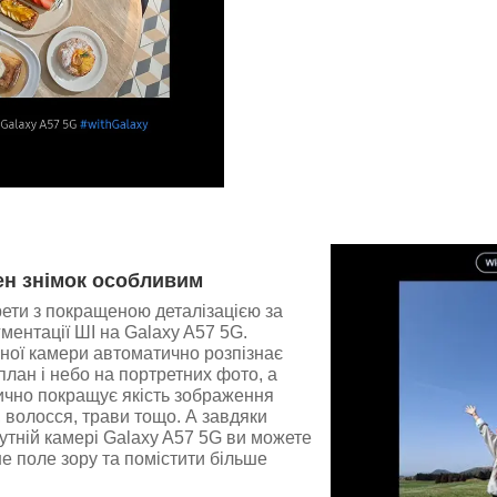
ен знімок особливим
ети з покращеною деталізацією за
ентації ШІ на Galaxy A57 5G.
ної камери автоматично розпізнає
план і небо на портретних фото, а
ично покращує якість зображення
, волосся, трави тощо. А завдяки
тній камері Galaxy A57 5G ви можете
 поле зору та помістити більше