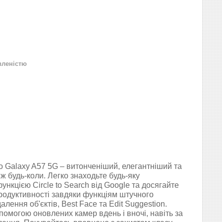
вленістю
 Galaxy A57 5G – витонченіший, елегантніший та
іж будь-коли. Легко знаходьте будь-яку
ункцією Circle to Search від Google та досягайте
родуктивності завдяки функціям штучного
алення об'єктів, Best Face та Edit Suggestion.
помогою оновлених камер вдень і вночі, навіть за