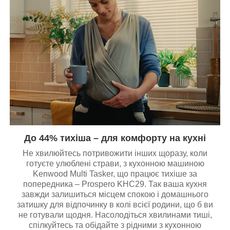
До 44% тихіша – для комфорту на кухні
Не хвилюйтесь потривожити інших щоразу, коли
готуєте улюблені страви, з кухонною машиною
Kenwood Multi Tasker, що працює тихіше за
попередника – Prospero KHC29. Так ваша кухня
завжди залишиться місцем спокою і домашнього
затишку для відпочинку в колі всієї родини, що б ви
не готували щодня. Насолодіться хвилинами тиші,
спілкуйтесь та обідайте з рідними з кухонною