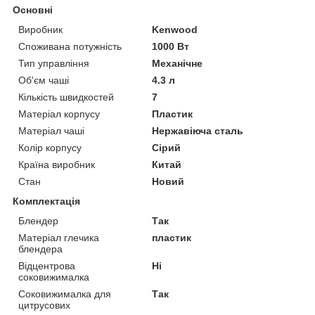
Основні
Виробник
Kenwood
Споживана потужність
1000 Вт
Тип управління
Механічне
Об'єм чаші
4.3 л
Кількість швидкостей
7
Матеріал корпусу
Пластик
Матеріал чаші
Нержавіюча сталь
Колір корпусу
Сірий
Країна виробник
Китай
Стан
Новий
Комплектація
Блендер
Так
Матеріал глечика
пластик
блендера
Відцентрова
Ні
соковижималка
Соковижималка для
Так
цитрусових