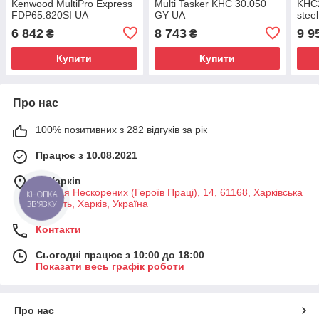
Kenwood MultiPro Express
Multi Tasker KHC 30.050
KHC2
FDP65.820SI UA
GY UA
stee
6 842
8 743
9 9
₴
₴
Купити
Купити
Про нас
100% позитивних з 282 відгуків за рік
Працює з 10.08.2021
м. Харків
Вулиця Нескорених (Героїв Праці), 14, 61168, Харківська
КНОПКА
область, Харків, Україна
ЗВ'ЯЗКУ
Контакти
Сьогодні працює з 10:00 до 18:00
Показати весь графік роботи
Про нас