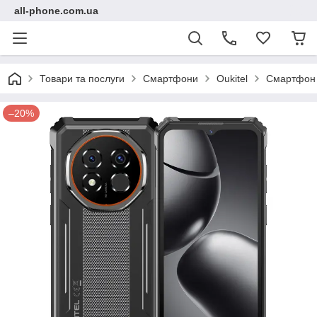
all-phone.com.ua
Товари та послуги
Смартфони
Oukitel
Смартфон O
–20%