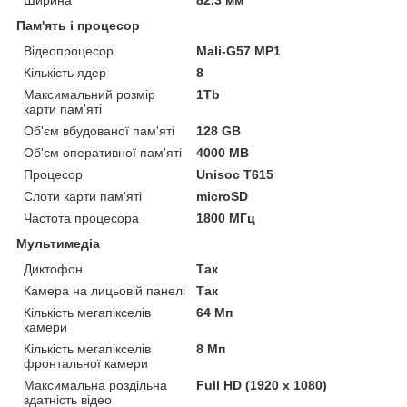
Пам'ять і процесор
Відеопроцесор
Mali-G57 MP1
Кількість ядер
8
Максимальний розмір
1Tb
карти пам'яті
Об'єм вбудованої пам'яті
128 GB
Об'єм оперативної пам'яті
4000 MB
Процесор
Unisoc T615
Слоти карти пам'яті
microSD
Частота процесора
1800 МГц
Мультимедіа
Диктофон
Так
Камера на лицьовій панелі
Так
Кількість мегапікселів
64 Мп
камери
Кількість мегапікселів
8 Мп
фронтальної камери
Максимальна роздільна
Full HD (1920 x 1080)
здатність відео