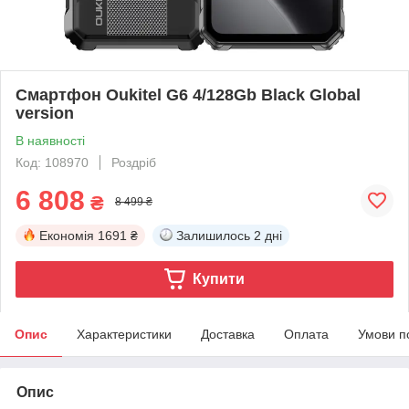
Смартфон Oukitel G6 4/128Gb Black Global
version
В наявності
Код: 108970
Роздріб
6 808
₴
8 499 ₴
Економія
1691 ₴
Залишилось
2 дні
Купити
Опис
Характеристики
Доставка
Оплата
Умови п
Опис