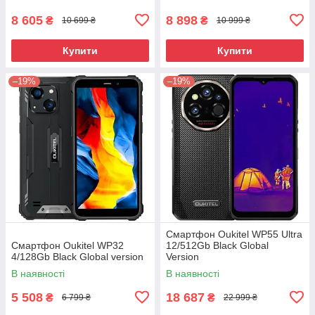
8 605
8 898
₴
₴
10 699 ₴
10 999 ₴
Купити
Купити
–19%
–19%
Смартфон Oukitel WP55 Ultra
Смартфон Oukitel WP32
12/512Gb Black Global
4/128Gb Black Global version
Version
В наявності
В наявності
5 508
18 687
₴
₴
6 799 ₴
22 999 ₴