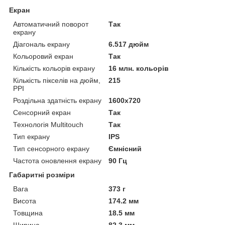
Екран
Автоматичний поворот
Так
екрану
Діагональ екрану
6.517 дюйм
Кольоровий екран
Так
Кількість кольорів екрану
16 млн. кольорів
Кількість пікселів на дюйм,
215
PPI
Роздільна здатність екрану
1600x720
Сенсорний екран
Так
Технологія Multitouch
Так
Тип екрану
IPS
Тип сенсорного екрану
Ємнісний
Частота оновлення екрану
90 Гц
Габаритні розміри
Вага
373 г
Висота
174.2 мм
Товщина
18.5 мм
Ширина
82.3 мм