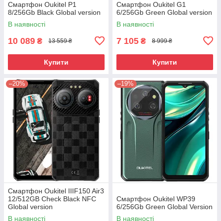
Смартфон Oukitel P1
Смартфон Oukitel G1
8/256Gb Black Global version
6/256Gb Green Global version
В наявності
В наявності
10 089
7 105
₴
₴
13 559 ₴
8 999 ₴
Купити
Купити
–20%
–19%
Смартфон Oukitel IIIF150 Air3
12/512GB Check Black NFC
Смартфон Oukitel WP39
Global version
6/256Gb Green Global Version
В наявності
В наявності