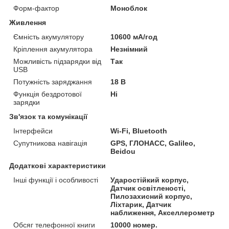
Форм-фактор
Моноблок
Живлення
Ємність акумулятору
10600 мА/год
Кріплення акумулятора
Незнімний
Можливість підзарядки від
Так
USB
Потужність заряджання
18 В
Функція бездротової
Ні
зарядки
Зв'язок та комунікації
Інтерфейси
Wi-Fi, Bluetooth
Супутникова навігація
GPS, ГЛОНАСС, Galileo,
Beidou
Додаткові характеристики
Інші функції і особливості
Ударостійкий корпус,
Датчик освітленості,
Пилозахисний корпус,
Ліхтарик, Датчик
наближення, Акселлерометр
Обсяг телефонної книги
10000 номер.