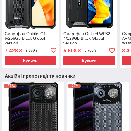
Смартфон Oukitel G1
Смартфон Oukitel WP32
Смар
6/256Gb Black Global
4/128Gb Black Global
ARM
version
version
Wast
vers
7 428
5 508
8 4
₴
₴
8 999 ₴
6 799 ₴
Купити
Купити
Акційні пропозиції та новинки
–27%
–27%