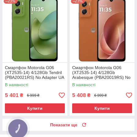
–23%
–23%
Смартфон Motorola G06
Смартфон Motorola G06
(XT2535-14) 4/128Gb Tendril
(XT2535-14) 4/128Gb
(PBA20021RS) No Adapter UA
Arabesque (PBA20019RS) No
UCRF
Adapter UA UCRF
В наявності
В наявності
5 401
5 408
₴
₴
6 999 ₴
6 999 ₴
Купити
Купити
Показати ще