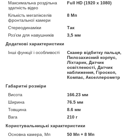
Максимальна роздільна
Full HD (1920 x 1080)
здатність відео
Кількість мегапікселів
8 Мп
фронтальної камери
Стереодинаміки
Так
Роз'єм для навушників
3,5 мм
Додаткові характеристики
Інші функції і особливості
Сканер відбитку пальця,
Пилозахисний корпус,
Ліхтарик, Датчик
освітленості, Датчик
наближення, Гіроскоп,
Компас, Акселлерометр
Габаритні розміри
Висота
166.23 мм
Ширина
76.5 мм
Товщина
8.6 мм
Вага
210 г
Користувальницькі характеристики
Основна камера, Мп
50 Мп + 8 Мп