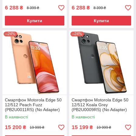
6 288
6 288
₴
₴
8 399 ₴
8 399 ₴
Купити
Купити
–24%
–24%
Смартфон Motorola Edge 50
Смартфон Motorola Edge 50
12/512 Peach Fuzz
12/512 Koala Grey
(PB2U0011RS) (No Adapter)
(PB2U0009RS) (No Adapter)
UA UCRF
UA UCRF
В наявності
В наявності
15 200
15 199
₴
₴
19 999 ₴
19 999 ₴