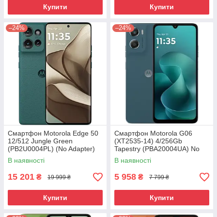
Купити
Купити
–24%
–24%
Смартфон Motorola Edge 50
Смартфон Motorola G06
12/512 Jungle Green
(XT2535-14) 4/256Gb
(PB2U0004PL) (No Adapter)
Tapestry (PBA20004UA) No
UA UCRF
Adapter UA UCRF
В наявності
В наявності
15 201
5 958
₴
₴
19 999 ₴
7 799 ₴
Купити
Купити