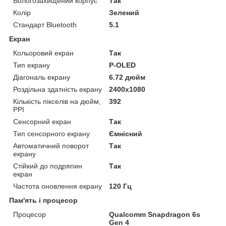
Вологозахищений корпус
Так
Колір
Зелений
Стандарт Bluetooth
5.1
Екран
Кольоровий екран
Так
Тип екрану
P-OLED
Діагональ екрану
6.72 дюйм
Роздільна здатність екрану
2400x1080
Кількість пікселів на дюйм,
392
PPI
Сенсорний екран
Так
Тип сенсорного екрану
Ємнісний
Автоматичний поворот
Так
екрану
Стійкий до подряпин
Так
екран
Частота оновлення екрану
120 Гц
Пам'ять і процесор
Процесор
Qualcomm Snapdragon 6s
Gen 4