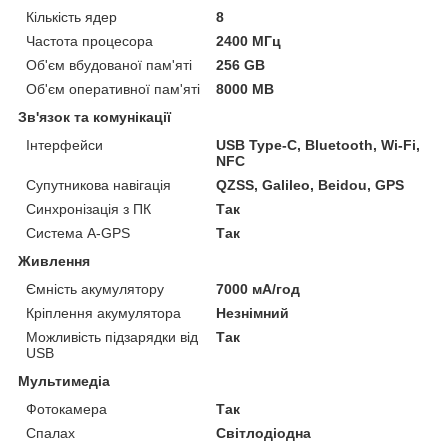
Кількість ядер
8
Частота процесора
2400 МГц
Об'єм вбудованої пам'яті
256 GB
Об'єм оперативної пам'яті
8000 MB
Зв'язок та комунікації
Інтерфейси
USB Type-C, Bluetooth, Wi-Fi,
NFC
Супутникова навігація
QZSS, Galileo, Beidou, GPS
Синхронізація з ПК
Так
Система A-GPS
Так
Живлення
Ємність акумулятору
7000 мА/год
Кріплення акумулятора
Незнімний
Можливість підзарядки від
Так
USB
Мультимедіа
Фотокамера
Так
Спалах
Світлодіодна