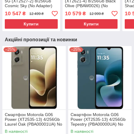
5G (XT2527-2) 8/256Gb
(XT2621-4) 8/256Gb Black
(XT2
Cosmic Sky (No Adapter)
Olive (PBAW0026) (No
Shad
UA UCRF
Adapter) UA UCRF
(PB
10 547
10 579
10 
₴
₴
12 499 ₴
12 999 ₴
Adap
Купити
Купити
Акційні пропозиції та новинки
–25%
–25%
Смартфон Motorola G06
Смартфон Motorola G06
Power (XT2535-13) 4/256Gb
Power (XT2535-13) 4/256Gb
Laurel Oak (PBA00001UA) No
Tepestry (PBA00000UA) No
Adapter UA UCRF
Adapter UA UCRF
В наявності
В наявності