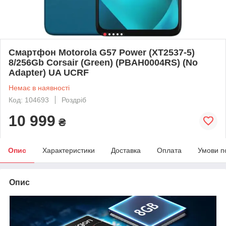
Смартфон Motorola G57 Power (XT2537-5)
8/256Gb Corsair (Green) (PBAH0004RS) (No
Adapter) UA UCRF
Немає в наявності
Код: 104693
Роздріб
10 999
₴
Опис
Характеристики
Доставка
Оплата
Умови п
Опис