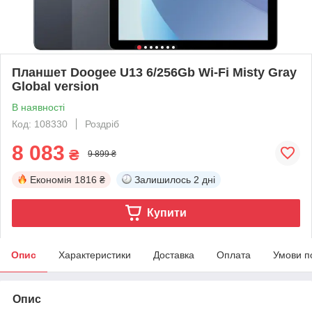
Планшет Doogee U13 6/256Gb Wi-Fi Misty Gray
Global version
В наявності
Код: 108330
Роздріб
8 083
₴
9 899 ₴
Економія
1816 ₴
Залишилось
2 дні
Купити
Опис
Характеристики
Доставка
Оплата
Умови п
Опис