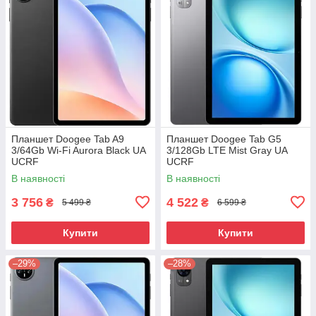
Планшет Doogee Tab A9
Планшет Doogee Tab G5
3/64Gb Wi-Fi Aurora Black UA
3/128Gb LTE Mist Gray UA
UCRF
UCRF
В наявності
В наявності
3 756
4 522
₴
₴
5 499 ₴
6 599 ₴
Купити
Купити
–29%
–28%