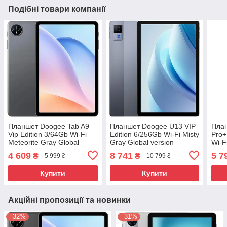
Подібні товари компанії
Планшет Doogee Tab A9
Планшет Doogee U13 VIP
План
Vip Edition 3/64Gb Wi-Fi
Edition 6/256Gb Wi-Fi Misty
Pro+
Meteorite Gray Global
Gray Global version
Wi-F
version
Glob
4 609
8 741
5 7
₴
₴
5 999 ₴
10 799 ₴
Купити
Купити
Акційні пропозиції та новинки
–32%
–31%