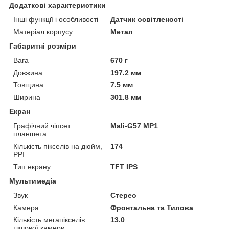
Додаткові характеристики
Інші функції і особливості
Датчик освітленості
Матеріал корпусу
Метал
Габаритні розміри
Вага
670 г
Довжина
197.2 мм
Товщина
7.5 мм
Ширина
301.8 мм
Екран
Графічний чіпсет
Mali-G57 MP1
планшета
Кількість пікселів на дюйм,
174
PPI
Тип екрану
TFT IPS
Мультимедіа
Звук
Стерео
Камера
Фронтальна та Тилова
Кількість мегапікселів
13.0
тилової камери