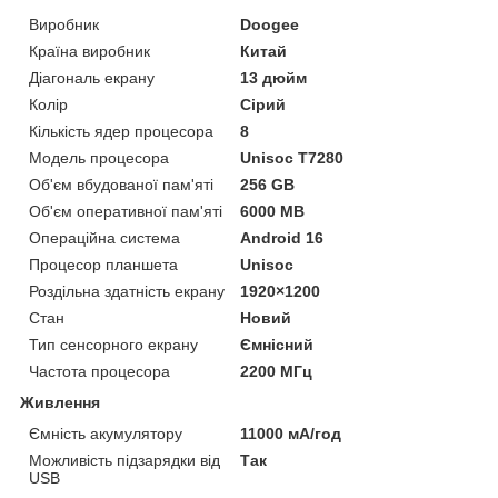
Виробник
Doogee
Країна виробник
Китай
Діагональ екрану
13 дюйм
Колір
Сірий
Кількість ядер процесора
8
Модель процесора
Unisoc T7280
Об'єм вбудованої пам'яті
256 GB
Об'єм оперативної пам'яті
6000 MB
Операційна система
Android 16
Процесор планшета
Unisoc
Роздільна здатність екрану
1920×1200
Стан
Новий
Тип сенсорного екрану
Ємнісний
Частота процесора
2200 МГц
Живлення
Ємність акумулятору
11000 мА/год
Можливість підзарядки від
Так
USB