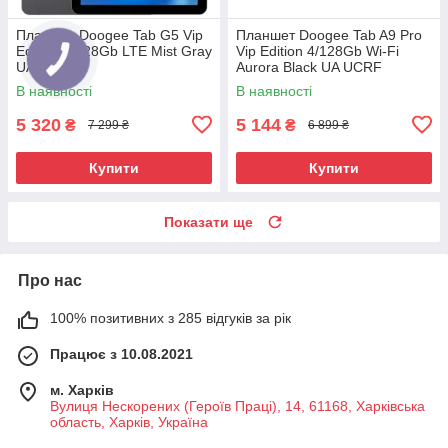
Планшет Doogee Tab G5 Vip
Планшет Doogee Tab A9 Pro
Edition 3/128Gb LTE Mist Gray
Vip Edition 4/128Gb Wi-Fi
UA UCRF
Aurora Black UA UCRF
В наявності
В наявності
5 320
5 144
₴
₴
7 299 ₴
6 899 ₴
Купити
Купити
Показати ще
Про нас
100% позитивних з 285 відгуків за рік
Працює з 10.08.2021
м. Харків
Вулиця Нескорених (Героїв Праці), 14, 61168, Харківська
область, Харків, Україна