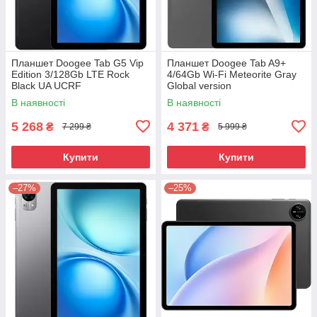
Планшет Doogee Tab G5 Vip
Планшет Doogee Tab A9+
Edition 3/128Gb LTE Rock
4/64Gb Wi-Fi Meteorite Gray
Black UA UCRF
Global version
В наявності
В наявності
5 268
4 371
₴
₴
7 299 ₴
5 999 ₴
Купити
Купити
–27%
–25%