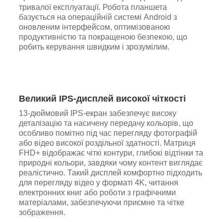
тривалої експлуатації. Робота планшета
базується на операційній системі Android з
оновленим інтерфейсом, оптимізованою
продуктивністю та покращеною безпекою, що
робить керування швидким і зрозумілим.
Великий IPS-дисплей високої чіткості
13-дюймовий IPS-екран забезпечує високу
деталізацію та насичену передачу кольорів, що
особливо помітно під час перегляду фотографій
або відео високої роздільної здатності. Матриця
FHD+ відображає чіткі контури, глибокі відтінки та
природні кольори, завдяки чому контент виглядає
реалістично. Такий дисплей комфортно підходить
для перегляду відео у форматі 4K, читання
електронних книг або роботи з графічними
матеріалами, забезпечуючи приємне та чітке
зображення.