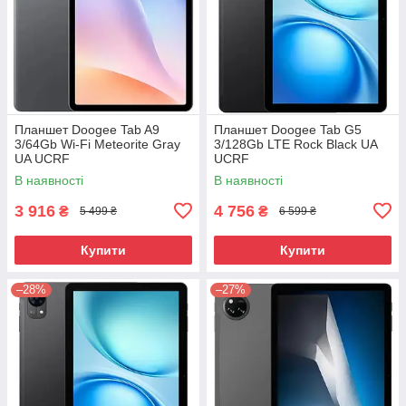
Планшет Doogee Tab A9
Планшет Doogee Tab G5
3/64Gb Wi-Fi Meteorite Gray
3/128Gb LTE Rock Black UA
UA UCRF
UCRF
В наявності
В наявності
3 916
4 756
₴
₴
5 499 ₴
6 599 ₴
Купити
Купити
–28%
–27%