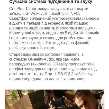
Сучасна система під'єднання та звуку
OnePlus 15 підтримує всі сучасні стандарти
зв'язку: 5G, Wi-Fi 7, Bluetooth 6.0 і NFC.
Смартфон обладнаний ультразвуковим сканером
відбитків пальців під екраном, який працює
швидко та надійно навіть із вологими пальцями.
Користувачі можуть додати до 5 відбитків пальців
і використовувати сканер для розблокування
програм і платежів. Також доступна функція
розблокування обличчям.
Стереодинаміки смартфона працюють із
системою OReality Audio, яка замінила
попередню технологію. OReality пропонує різні
профілі звуку для настроювання аудіовидачі під
різні типи контенту. Порт USB-C 3.2 забезпечує
швидке передавання даних і заряджання.