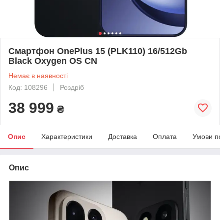
Смартфон OnePlus 15 (PLK110) 16/512Gb
Black Oxygen OS CN
Немає в наявності
Код: 108296
Роздріб
38 999
₴
Опис
Характеристики
Доставка
Оплата
Умови п
Опис