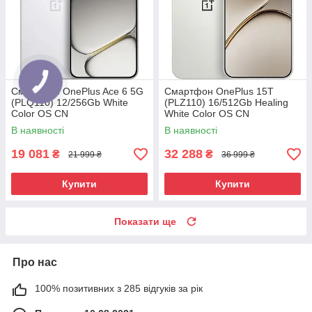
Смартфон OnePlus Ace 6 5G
Смартфон OnePlus 15T
(PLQ110) 12/256Gb White
(PLZ110) 16/512Gb Healing
Color OS CN
White Color OS CN
В наявності
В наявності
19 081
32 288
₴
₴
21 999 ₴
36 999 ₴
Купити
Купити
Показати ще
Про нас
100% позитивних з 285 відгуків за рік