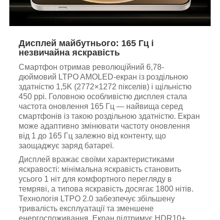
Дисплей майбутнього: 165 Гц і
незвичайна яскравість
Смартфон отримав революційний 6,78-
дюймовий LTPO AMOLED-екран із роздільною
здатністю 1,5K (2772×1272 пікселів) і щільністю
450 ppi. Головною особливістю дисплея стала
частота оновлення 165 Гц — найвища серед
смартфонів із такою роздільною здатністю. Екран
може адаптивно змінювати частоту оновлення
від 1 до 165 Гц залежно від контенту, що
заощаджує заряд батареї.
Дисплей вражає своїми характеристиками
яскравості: мінімальна яскравість становить
усього 1 ніт для комфортного перегляду в
темряві, а типова яскравість досягає 1800 нітів.
Технологія LTPO 2.0 забезпечує збільшену
тривалість експлуатації та зменшене
енергоспоживання. Екран підтримує HDR10+,