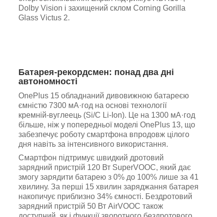
Dolby Vision і захищений склом Corning Gorilla
Glass Victus 2.
Батарея-рекордсмен: понад два дні
автономності
OnePlus 15 обладнаний дивовижною батареєю
ємністю 7300 мА·год на основі технології
кремній-вуглеець (Si/C Li-Ion). Це на 1300 мА·год
більше, ніж у попередньої моделі OnePlus 13, що
забезпечує роботу смартфона впродовж цілого
дня навіть за інтенсивного використання.
Смартфон підтримує швидкий дротовий
зарядний пристрій 120 Вт SuperVOOC, який дає
змогу зарядити батарею з 0% до 100% лише за 41
хвилину. За перші 15 хвилин заряджання батарея
накопичує приблизно 34% ємності. Бездротовий
зарядний пристрій 50 Вт AirVOOC також
доступний, як і функції зворотного бездротового