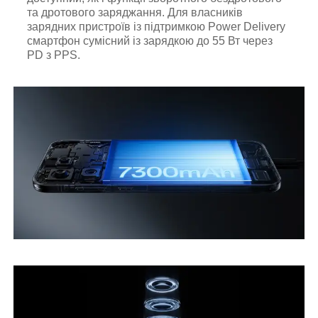
та дротового заряджання. Для власників
зарядних пристроїв із підтримкою Power Delivery
смартфон сумісний із зарядкою до 55 Вт через
PD з PPS.