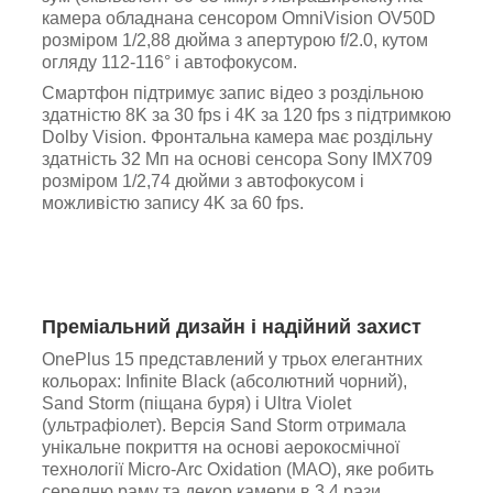
камера обладнана сенсором OmniVision OV50D
розміром 1/2,88 дюйма з апертурою f/2.0, кутом
огляду 112-116° і автофокусом.
Смартфон підтримує запис відео з роздільною
здатністю 8K за 30 fps і 4K за 120 fps з підтримкою
Dolby Vision. Фронтальна камера має роздільну
здатність 32 Мп на основі сенсора Sony IMX709
розміром 1/2,74 дюйми з автофокусом і
можливістю запису 4K за 60 fps.
Преміальний дизайн і надійний захист
OnePlus 15 представлений у трьох елегантних
кольорах: Infinite Black (абсолютний чорний),
Sand Storm (піщана буря) і Ultra Violet
(ультрафіолет). Версія Sand Storm отримала
унікальне покриття на основі аерокосмічної
технології Micro-Arc Oxidation (MAO), яке робить
середню раму та декор камери в 3,4 рази