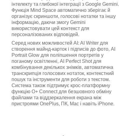
інтелекту та глибокої інтеграції з Google Gemini.
Функція Mind Space автоматично зберігає й
організує скриншоти, голосові нотатки та іншу
інформацію, даючи змогу Gemini
використовувати цей контекст для
персоналізованих відповідей.
Серед нових можливостей AI: AI Writer для
створення майнд-карток і підписів до фото, AI
Portrait Glow для поліпшення портретів у
поганому освітленні, AI Perfect Shot для
комбінування декількох знімків, автоматична
транскрипція голосових нотаток, контекстний
пошук та інструменти для роботи з текстом.
Система також підтримує крос-платформну
функцію O+ Connect для безшовного обміну
файлами та віддзеркалення екрана між
пристроями OnePlus, ПК, Mac і навіть iPhone.