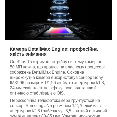
Камера DetailMax Engine: професійна
якість знімання
OnePlus 15 отримав потрійну систему камер по
50 МП кожна, що працює на власному процесорі
зображень DetailMax Engine. Основна
ширококутна камера використовує сенсор Sony
IMX906 розміром 1/1,56 дюйма з апертурою f/1.8,
24-мм еквівалентною фокусною відстанню й
оптичною стабілізацією OIS.
Перископічна телефотокамера ґрунтується на
сенсорі Samsung JN5 розміром 1/2,76 дюйма з
апертурою f/2.8 і забезпечує 3,5-кратний оптичний
зум (еквівалент 80-85 мм). Ультраширококутна