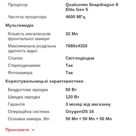
Процесор
Qualcomm Snapdragon 8
Elite Gen 5
Частота процесора
4600 МГц
Мультимедіа
Кількість мегапікселів
32 Мп
фронтальної камери
Максимальна роздільна
7680x4320
здатність відео
Спалах
Світлодіодна
Стереодинаміки
Так
Фотокамера
Так
Користувальницькі характеристики
Бездротова зарядка
50 Вт
Швидка зарядка
120 Вт
Гарантія
3 місяці від магазину
Операційна система
OxygenOS 16
Основна камера, Мп
50 Мп + 50 Мп + 50 Мп
Приховати