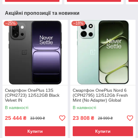
Акційні пропозиції та новинки
–25%
–18%
Смартфон OnePlus 13S
Смартфон OnePlus Nord 6
(CPH2723) 12/512GB Black
(CPH2795) 12/512Gb Fresh
Velvet IN
Mint (No Adapter) Global
version
В наявності
В наявності
25 444
23 808
₴
₴
33 999 ₴
28 999 ₴
Купити
Купити