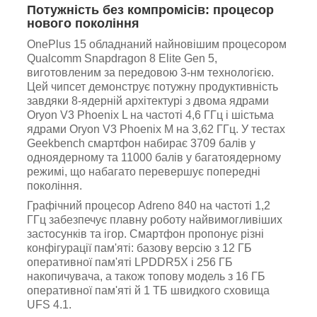
Потужність без компромісів: процесор
нового покоління
OnePlus 15 обладнаний найновішим процесором
Qualcomm Snapdragon 8 Elite Gen 5,
виготовленим за передовою 3-нм технологією.
Цей чипсет демонструє потужну продуктивність
завдяки 8-ядерній архітектурі з двома ядрами
Oryon V3 Phoenix L на частоті 4,6 ГГц і шістьма
ядрами Oryon V3 Phoenix M на 3,62 ГГц. У тестах
Geekbench смартфон набирає 3709 балів у
одноядерному та 11000 балів у багатоядерному
режимі, що набагато перевершує попередні
покоління.
Графічний процесор Adreno 840 на частоті 1,2
ГГц забезпечує плавну роботу найвимогливіших
застосунків та ігор. Смартфон пропонує різні
конфігурації пам'яті: базову версію з 12 ГБ
оперативної пам'яті LPDDR5X і 256 ГБ
накопичувача, а також топову модель з 16 ГБ
оперативної пам'яті й 1 ТБ швидкого сховища
UFS 4.1.