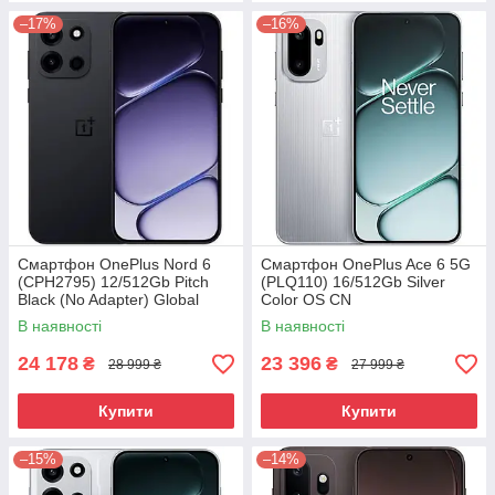
–17%
–16%
Смартфон OnePlus Nord 6
Смартфон OnePlus Ace 6 5G
(CPH2795) 12/512Gb Pitch
(PLQ110) 16/512Gb Silver
Black (No Adapter) Global
Color OS CN
version
В наявності
В наявності
24 178
23 396
₴
₴
28 999 ₴
27 999 ₴
Купити
Купити
–15%
–14%