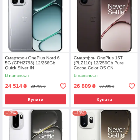
Смартфон OnePlus Nord 6
Смартфон OnePlus 15T
5G (CPH2793) 12/256Gb
(PLZ110) 12/256Gb Pure
Quick Silver IN
Cocoa Color OS CN
В наявності
В наявності
24 514
26 809
₴
₴
28 799 ₴
30 999 ₴
Купити
Купити
–13%
–13%