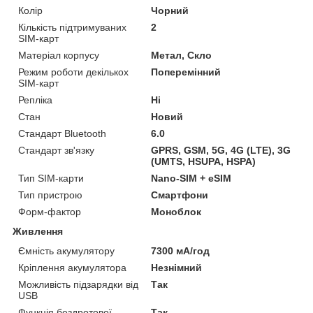
Колір
Чорний
Кількість підтримуваних
2
SIM-карт
Матеріал корпусу
Метал, Скло
Режим роботи декількох
Поперемінний
SIM-карт
Репліка
Ні
Стан
Новий
Стандарт Bluetooth
6.0
Стандарт зв'язку
GPRS, GSM, 5G, 4G (LTE), 3G
(UMTS, HSUPA, HSPA)
Тип SIM-карти
Nano-SIM + eSIM
Тип пристрою
Смартфони
Форм-фактор
Моноблок
Живлення
Ємність акумулятору
7300 мА/год
Кріплення акумулятора
Незнімний
Можливість підзарядки від
Так
USB
Функція бездротової
Так