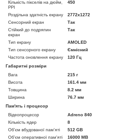
Кількість пікселів на дюйм,
450
PPI
Роздільна здатність екрану
2772x1272
Сенсорний екран
Так
Стійкий до подряпин
Так
екран
Тип екрану
AMOLED
Тип сенсорного екрану
Ємнісний
Частота оновлення екрану
120 Гц
Габаритні розміри
Вага
215 г
Висота
161.4 мм
Товщина
8.2 мм
Ширина
76.7 мм
Пам'ять і процесор
Відеопроцесор
Adreno 840
Кількість ядер
8
Об'єм вбудованої пам'яті
512 GB
Об'єм оперативної пам'яті
16000 MB