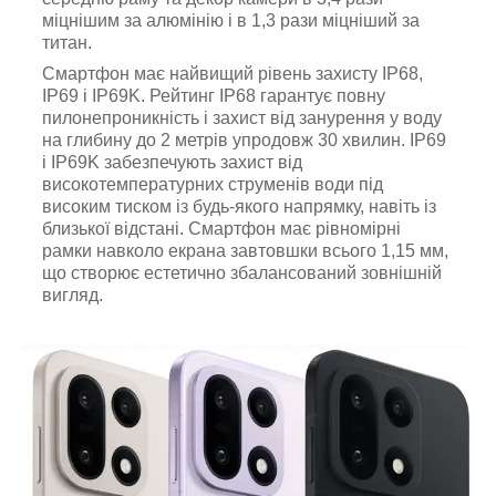
міцнішим за алюмінію і в 1,3 рази міцніший за
титан.
Смартфон має найвищий рівень захисту IP68,
IP69 і IP69K. Рейтинг IP68 гарантує повну
пилонепроникність і захист від занурення у воду
на глибину до 2 метрів упродовж 30 хвилин. IP69
і IP69K забезпечують захист від
високотемпературних струменів води під
високим тиском із будь-якого напрямку, навіть із
близької відстані. Смартфон має рівномірні
рамки навколо екрана завтовшки всього 1,15 мм,
що створює естетично збалансований зовнішній
вигляд.