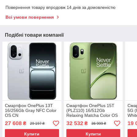
Повернення товару впродовж 14 днів за домовленістю
Всі умови повернення
Подібні товари компанії
Смартфон OnePlus 13T
Смартфон OnePlus 15T
Смар
16/256Gb Gray NFC Color
(PLZ110) 16/512Gb
5G (
OS CN
Relaxing Matcha Color OS
Whit
CN
27 608
32 532
19 
₴
₴
29 197 ₴
36 999 ₴
Купити
Купити