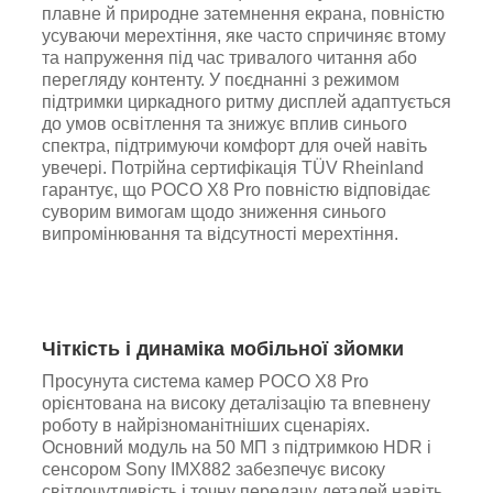
плавне й природне затемнення екрана, повністю
усуваючи мерехтіння, яке часто спричиняє втому
та напруження під час тривалого читання або
перегляду контенту. У поєднанні з режимом
підтримки циркадного ритму дисплей адаптується
до умов освітлення та знижує вплив синього
спектра, підтримуючи комфорт для очей навіть
увечері. Потрійна сертифікація TÜV Rheinland
гарантує, що POCO X8 Pro повністю відповідає
суворим вимогам щодо зниження синього
випромінювання та відсутності мерехтіння.
Чіткість і динаміка мобільної зйомки
Просунута система камер POCO X8 Pro
орієнтована на високу деталізацію та впевнену
роботу в найрізноманітніших сценаріях.
Основний модуль на 50 МП з підтримкою HDR і
сенсором Sony IMX882 забезпечує високу
світлочутливість і точну передачу деталей навіть