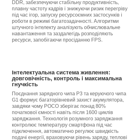
DDR, забезпечуючи стабільну продуктивність,
плавну частоту кадрів і знижуючи ризик перегріву
під час ігор, запуску ресурсоємних застосунків і
роботи в режимі багатозадачності. Алгоритми
штучного інтелекту аналізують обчислювальне
навантаження та заздалегідь розподіляють
ресурси, запобігаючи просіданню FPS.
Інтелектуальна система живлення:
довговічність, контроль і максимальна
гнучкість
Поєднання зарядного чипа P3 та керуючого чипа
G1 формує багаторівневий захист акумулятора,
завдяки чому POCO зберігає понад 80%
початкової ємності навіть після 1600 циклів
заряджання. Технологія розумного заряджання
контролює температуру смартфона під час
підключення, автоматично регулює швидкість
подачі енергії, враховуючи рівень заряду, теплові