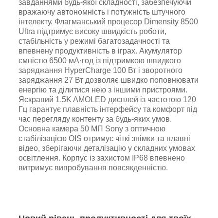
завданнями будь-якої складності, забезпечуючи
вражаючу автономність і потужність штучного
інтелекту. Флагманський процесор Dimensity 8500
Ultra підтримує високу швидкість роботи,
стабільність у режимі багатозадачності та
впевнену продуктивність в іграх. Акумулятор
ємністю 6500 мА·год із підтримкою швидкого
заряджання HyperCharge 100 Вт і зворотного
заряджання 27 Вт дозволяє швидко поповнювати
енергію та ділитися нею з іншими пристроями.
Яскравий 1.5K AMOLED дисплей із частотою 120
Гц гарантує плавність інтерфейсу та комфорт під
час перегляду контенту за будь-яких умов.
Основна камера 50 МП Sony з оптичною
стабілізацією OIS отримує чіткі знімки та плавні
відео, зберігаючи деталізацію у складних умовах
освітлення. Корпус із захистом IP68 впевнено
витримує випробування повсякденністю.