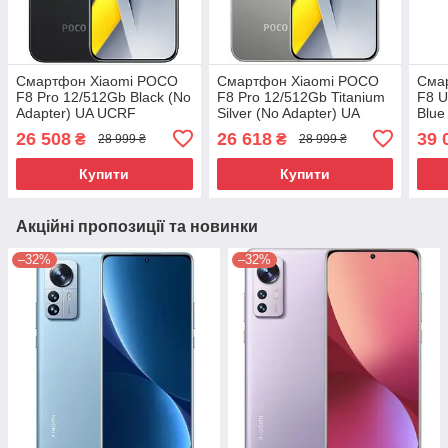
Смартфон Xiaomi POCO
Смартфон Xiaomi POCO
Сма
F8 Pro 12/512Gb Black (No
F8 Pro 12/512Gb Titanium
F8 U
Adapter) UA UCRF
Silver (No Adapter) UA
Blue
UCRF
UCR
26 508
26 618
39 
₴
₴
28 999 ₴
28 999 ₴
Купити
Купити
Акційні пропозиції та новинки
–32%
–32%