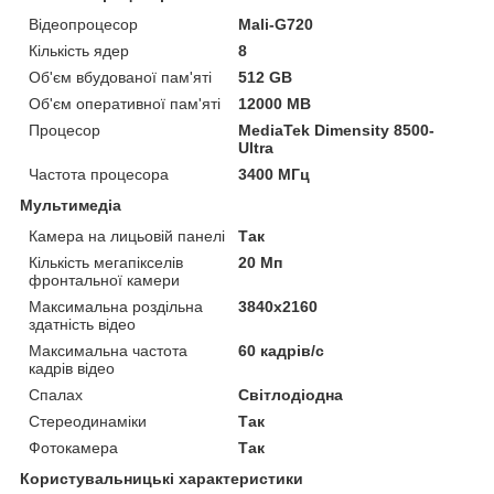
Відеопроцесор
Mali-G720
Кількість ядер
8
Об'єм вбудованої пам'яті
512 GB
Об'єм оперативної пам'яті
12000 MB
Процесор
MediaTek Dimensity 8500-
Ultra
Частота процесора
3400 МГц
Мультимедіа
Камера на лицьовій панелі
Так
Кількість мегапікселів
20 Мп
фронтальної камери
Максимальна роздільна
3840x2160
здатність відео
Максимальна частота
60 кадрів/с
кадрів відео
Спалах
Світлодіодна
Стереодинаміки
Так
Фотокамера
Так
Користувальницькі характеристики