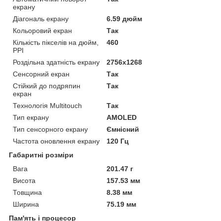
екрану
Діагональ екрану
6.59 дюйм
Кольоровий екран
Так
Кількість пікселів на дюйм,
460
PPI
Роздільна здатність екрану
2756x1268
Сенсорний екран
Так
Стійкий до подряпин
Так
екран
Технологія Multitouch
Так
Тип екрану
AMOLED
Тип сенсорного екрану
Ємнісний
Частота оновлення екрану
120 Гц
Габаритні розміри
Вага
201.47 г
Висота
157.53 мм
Товщина
8.38 мм
Ширина
75.19 мм
Пам'ять і процесор