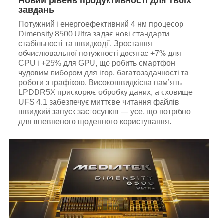
Новий рівень продуктивності для твоїх
завдань
Потужний і енергоефективний 4 нм процесор
Dimensity 8500 Ultra задає нові стандарти
стабільності та швидкодії. Зростання
обчислювальної потужності досягає +7% для
CPU і +25% для GPU, що робить смартфон
чудовим вибором для ігор, багатозадачності та
роботи з графікою. Високошвидкісна пам’ять
LPDDR5X прискорює обробку даних, а сховище
UFS 4.1 забезпечує миттєве читання файлів і
швидкий запуск застосунків — усе, що потрібно
для впевненого щоденного користування.