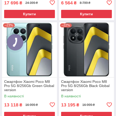
17 696
6 564
₴
₴
24 399 ₴
8 799 ₴
Купити
Купити
–23%
–22%
Смартфон Xiaomi Poco M8
Смартфон Xiaomi Poco M8
Pro 5G 8/256Gb Green Global
Pro 5G 8/256Gb Black Global
version
version
В наявності
В наявності
13 118
13 195
₴
₴
16 999 ₴
16 999 ₴
Купити
Купити