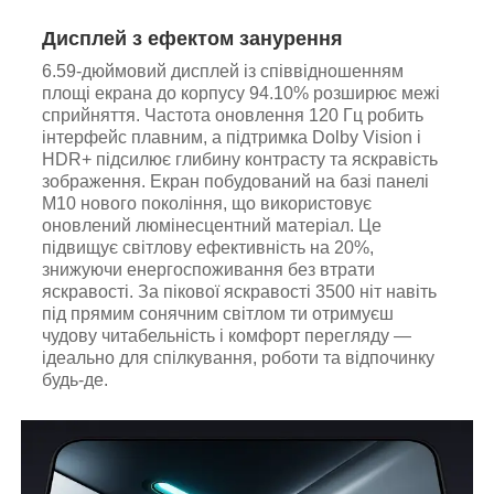
Дисплей з ефектом занурення
6.59-дюймовий дисплей із співвідношенням
площі екрана до корпусу 94.10% розширює межі
сприйняття. Частота оновлення 120 Гц робить
інтерфейс плавним, а підтримка Dolby Vision і
HDR+ підсилює глибину контрасту та яскравість
зображення. Екран побудований на базі панелі
M10 нового покоління, що використовує
оновлений люмінесцентний матеріал. Це
підвищує світлову ефективність на 20%,
знижуючи енергоспоживання без втрати
яскравості. За пікової яскравості 3500 ніт навіть
під прямим сонячним світлом ти отримуєш
чудову читабельність і комфорт перегляду —
ідеально для спілкування, роботи та відпочинку
будь-де.