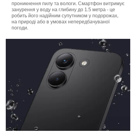
проникнення пилу та вологи. Смартфон витримує
занурення у воду на глибину до 1.5 метра - це
робить його надійним супутником у подорожах,
на природі або в умовах непередбачуваної
погоди.