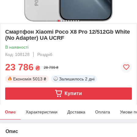
Смартфон Xiaomi Poco X8 Pro 12/512Gb White
(No Adapter) UA UCRF
В наявності
Код: 108128
Роздріб
23 786
₴
28 799 ₴
Економія
5013 ₴
Залишилось
2 дні
Купити
Опис
Характеристики
Доставка
Оплата
Умови п
Опис