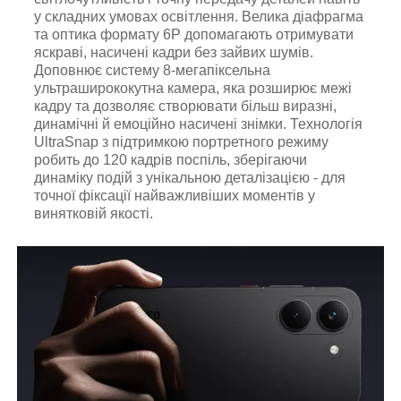
у складних умовах освітлення. Велика діафрагма
та оптика формату 6P допомагають отримувати
яскраві, насичені кадри без зайвих шумів.
Доповнює систему 8-мегапіксельна
ультраширококутна камера, яка розширює межі
кадру та дозволяє створювати більш виразні,
динамічні й емоційно насичені знімки. Технологія
UltraSnap з підтримкою портретного режиму
робить до 120 кадрів поспіль, зберігаючи
динаміку подій з унікальною деталізацією - для
точної фіксації найважливіших моментів у
винятковій якості.