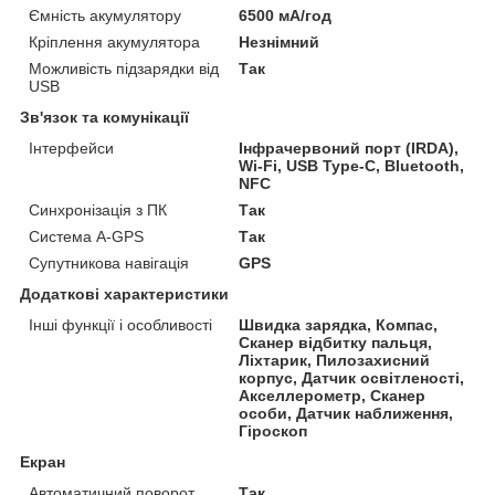
Ємність акумулятору
6500 мА/год
Кріплення акумулятора
Незнімний
Можливість підзарядки від
Так
USB
Зв'язок та комунікації
Інтерфейси
Інфрачервоний порт (IRDA),
Wi-Fi, USB Type-C, Bluetooth,
NFC
Синхронізація з ПК
Так
Система A-GPS
Так
Супутникова навігація
GPS
Додаткові характеристики
Інші функції і особливості
Швидка зарядка, Компас,
Сканер відбитку пальця,
Ліхтарик, Пилозахисний
корпус, Датчик освітленості,
Акселлерометр, Сканер
особи, Датчик наближення,
Гіроскоп
Екран
Автоматичний поворот
Так