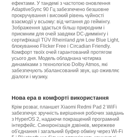
ефектами. У тандемі з частотою оновлення
AdaptiveSync 90 Гц забезпечено безшовне
прокручування і високий рівень чуйності
взаємодії у всьому: від читання до геймінгу.
Зображення здається більш природним і
приємним для очей завдяки DC-диммінгу і
сертифікації TÜV Rheinland для Low Blue Light,
блокуванню Flicker Free і Circadian Friendly.
Комфорт твоїх очей гарантований протягом
усього дня. Модель обладнана чотирма
динаміками з технологією Dolby Atmos, які
забезпечують збалансований звук, що оживляє
діалоги і музику.
Нова ера в комфорті використання
Крім розваг, планшет Xiaomi Redmi Pad 2 WiFi
забезпечує зручність вирішення робочих завдань
з HyperOS 2, надаючи покращений програмний
інтерфейс. Синхронізація дзвінків, мережеве
об'єднання і загальний буфер обміну через Wi-Fi