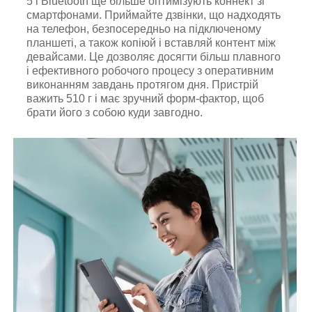
5 і Bluetooth ще більше оптимізують коннект зі
смартфонами. Приймайте дзвінки, що надходять
на телефон, безпосередньо на підключеному
планшеті, а також копіюй і вставляй контент між
девайсами. Це дозволяє досягти більш плавного
і ефективного робочого процесу з оперативним
виконанням завдань протягом дня. Пристрій
важить 510 г і має зручний форм-фактор, щоб
брати його з собою куди завгодно.