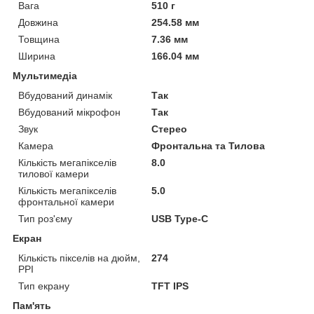
Вага
510 г
Довжина
254.58 мм
Товщина
7.36 мм
Ширина
166.04 мм
Мультимедіа
Вбудований динамік
Так
Вбудований мікрофон
Так
Звук
Стерео
Камера
Фронтальна та Тилова
Кількість мегапікселів
8.0
тилової камери
Кількість мегапікселів
5.0
фронтальної камери
Тип роз'єму
USB Type-C
Екран
Кількість пікселів на дюйм,
274
PPI
Тип екрану
TFT IPS
Пам'ять