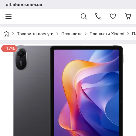
all-phone.com.ua
Товари та послуги
Планшети
Планшети Xiaomi
П
–17%