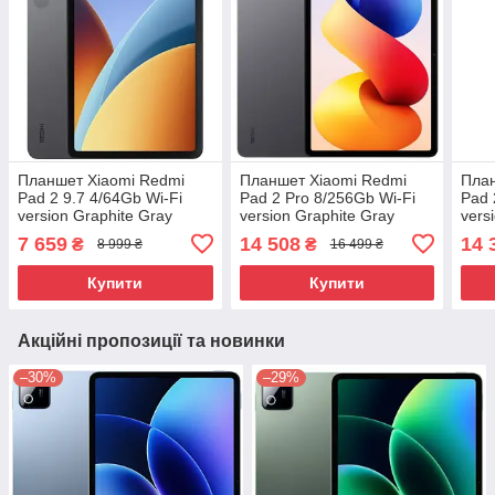
Планшет Xiaomi Redmi
Планшет Xiaomi Redmi
План
Pad 2 9.7 4/64Gb Wi-Fi
Pad 2 Pro 8/256Gb Wi-Fi
Pad 
version Graphite Gray
version Graphite Gray
versi
(VHU7085EU) UA UCRF
(VHU6113EU) UA UCRF
(VH
7 659
14 508
14 
₴
₴
8 999 ₴
16 499 ₴
Купити
Купити
Акційні пропозиції та новинки
–30%
–29%