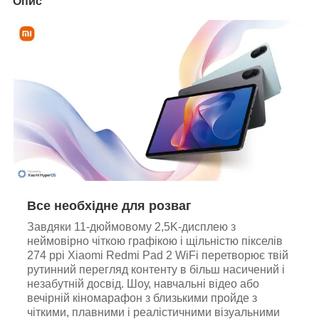
Опис
Все необхідне для розваг
Завдяки 11-дюймовому 2,5K-дисплею з
неймовірно чіткою графікою і щільністю пікселів
274 ppi Xiaomi Redmi Pad 2 WiFi перетворює твій
рутинний перегляд контенту в більш насичений і
незабутній досвід. Шоу, навчальні відео або
вечірній кіномарафон з близькими пройде з
чіткими, плавними і реалістичними візуальними