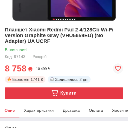
Планшет Xiaomi Redmi Pad 2 4/128Gb Wi-Fi
version Graphite Gray (VHU5659EU) (No
Adapter) UA UCRF
В наявності
Код: 97143
Роздріб
8 758
₴
10 499 ₴
Економія
1741 ₴
Залишилось
2 дні
Купити
Опис
Характеристики
Доставка
Оплата
Умови п