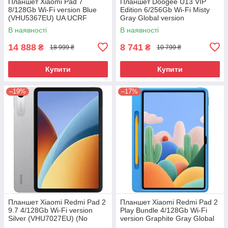
Планшет Xiaomi Pad 7
Планшет Doogee U13 VIP
8/128Gb Wi-Fi version Blue
Edition 6/256Gb Wi-Fi Misty
(VHU5367EU) UA UCRF
Gray Global version
В наявності
В наявності
14 888
8 741
₴
₴
18 999 ₴
10 799 ₴
Купити
Купити
–19%
–17%
Планшет Xiaomi Redmi Pad 2
Планшет Xiaomi Redmi Pad 2
9.7 4/128Gb Wi-Fi version
Play Bundle 4/128Gb Wi-Fi
Silver (VHU7027EU) (No
version Graphite Gray Global
Adapter) UA UCRF
version