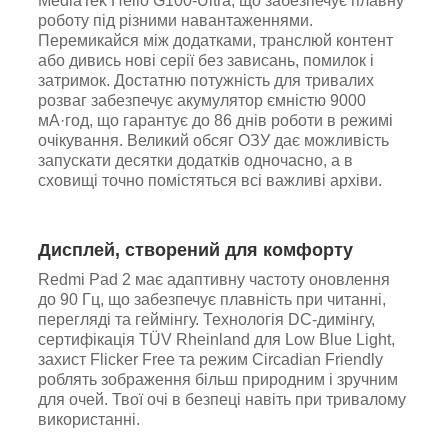
MediaTek Helio G100-Ultra, що забезпечує плавну
роботу під різними навантаженнями.
Перемикайся між додатками, транслюй контент
або дивись нові серії без зависань, помилок і
затримок. Достатню потужність для тривалих
розваг забезпечує акумулятор ємністю 9000
мА·год, що гарантує до 86 днів роботи в режимі
очікування. Великий обсяг ОЗУ дає можливість
запускати десятки додатків одночасно, а в
сховищі точно помістяться всі важливі архіви.
Дисплей, створений для комфорту
Redmi Pad 2 має адаптивну частоту оновлення
до 90 Гц, що забезпечує плавність при читанні,
перегляді та геймінгу. Технологія DC-димінгу,
сертифікація TÜV Rheinland для Low Blue Light,
захист Flicker Free та режим Circadian Friendly
роблять зображення більш природним і зручним
для очей. Твої очі в безпеці навіть при тривалому
використанні.