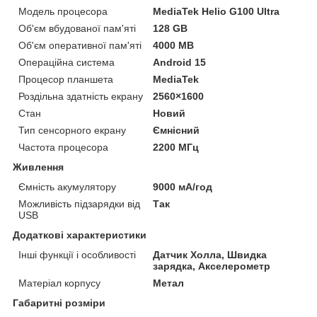
Модель процесора
MediaTek Helio G100 Ultra
Об'єм вбудованої пам'яті
128 GB
Об'єм оперативної пам'яті
4000 MB
Операційна система
Android 15
Процесор планшета
MediaTek
Роздільна здатність екрану
2560×1600
Стан
Новий
Тип сенсорного екрану
Ємнісний
Частота процесора
2200 МГц
Живлення
Ємність акумулятору
9000 мА/год
Можливість підзарядки від
Так
USB
Додаткові характеристики
Інші функції і особливості
Датчик Холла, Швидка
зарядка, Акселерометр
Матеріал корпусу
Метал
Габаритні розміри