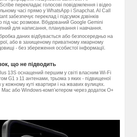
Scribe перекладає голосові повідомлення і відео
льному часі прямо у WhatsApp і Snapchat. AI Call
tant забезпечує переклад і підсумок дзвінків
 під час розмови. Вбудований Google Gemini
пний для написання, планування і навчання.
бробка даних відбувається або безпосередньо на
трої, або в захищеному приватному хмарному
овищі - без збереження особистої інформації.
зок, що не підводить
us 13S оснащений першим у світі власним Wi-Fi
том G1 з 11 антенами, трьома з яких - підвищеної
у кожному куті квартири і на жвавих вулицях.
e, Mac або Windows-комп'ютером через додаток O+