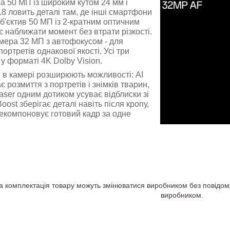
 50 МП із широким кутом 24 мм і
.8 ловить деталі там, де інші смартфони
б'єктив 50 МП із 2-кратним оптичним
 наближати момент без втрати різкості.
мера 32 МП з автофокусом - для
 портретів однакової якості. Усі три
 у форматі 4K Dolby Vision.
 в камері розширюють можливості: AI
 розмиття з портретів і знімків тварин,
raser одним дотиком усуває відблиски зі
 Boost зберігає деталі навіть після кропу,
екомпоновує готовий кадр за одне
а комплектація товару можуть змінюватися виробником без повідомле
виробником.