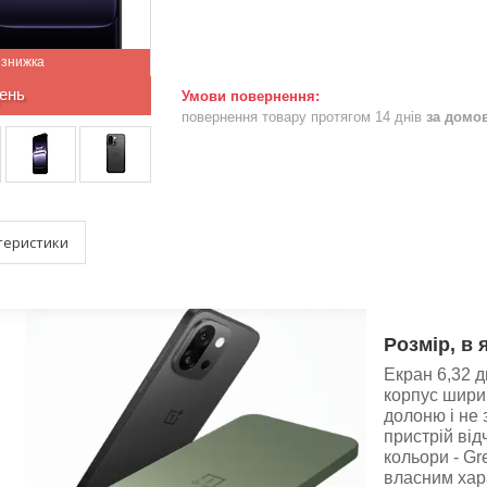
ень
повернення товару протягом 14 днів
за домо
теристики
Розмір, в 
Екран 6,32 д
корпус ширин
долоню і не 
пристрій від
кольори - Gre
власним хар