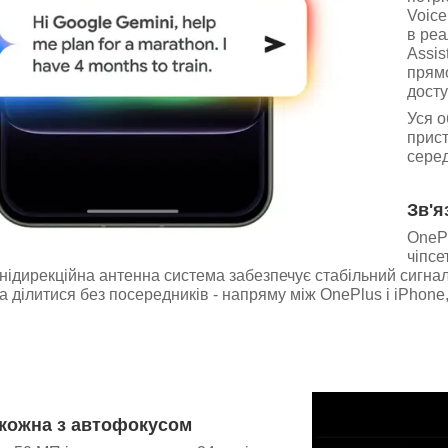
Voice
в реа
Assis
прямо
досту
Уся о
прис
серед
Зв'я
OnePl
чіпсе
нідирекційна антенна система забезпечує стабільний сигнал 
ділитися без посередників - напряму між OnePlus і iPhon
 кожна з автофокусом