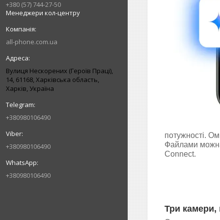
+380 (57) 744-27-50
Менеджери кол-центру
all-phone.com.ua
Вулиця Нескорених (Героїв Праці),
14, 61168, Харківська область,
Харків, Україна
+380980106490
потужності. Ом
Файлами можна 
+380980106490
Connect.
+380980106490
Три камери,