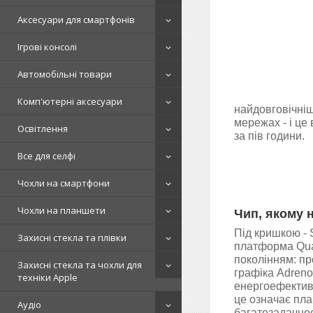
Аксесуари для смартфонів
Ігрові консолі
Автомобільні товари
Комп'ютерні аксесуари
найдовговічніш
мережах - і ц
Освітлення
за пів години.
Все для селфі
Чохли на смартфони
Чохли на планшети
Чип, якому н
Під кришкою - 
Захисні стекла та плівки
платформа Qua
поколінням: пр
Захисні стекла та чохли для
графіка Adreno
техніки Apple
енергоефективн
це означає пла
Аудіо
багатозадачност