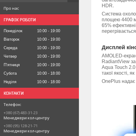
HDR.
Про нас
Система охоло
площею 4400 м
ГРАФІК РОБОТИ
65% ефективніш
Понеділок
10:00
19:00
перегрівається
Вівторок
10:00
19:00
Дисплей кін
Середа
10:00
19:00
AMOLED-екран і
Четвер
10:00
19:00
RadiantView за
Пʼятниця
10:00
19:00
Aqua Touch 2.0
такої якості, я
Субота
10:00
18:00
OnePlus надає 
Неділя
10:00
18:00
КОНТАКТИ
+380 (67) 483-31-23
Менеджери кол-центру
+380 (95) 128-21-71
Менеджери кол-центру