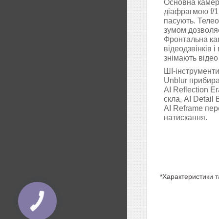
Основна камера
діафрагмою f/1
пасують. Телео
зумом дозволяє
Фронтальна ка
відеодзвінків і
знімають відео
ШІ-інструменти
Unblur прибирає
AI Reflection E
скла, AI Detail
AI Reframe пер
натискання.
*Характеристики т