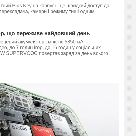
ний Plus Key на корпусі - це швидкий доступ до
 перекладача, камери і режиму тиші одним
.
р, що переживе найдовший день
лецевий акумулятор ємністю 5850 мАг -
о, до 7 годин ігор, до 16 годин у соціальних
 80W SUPERVOOC повертає заряд за день всього