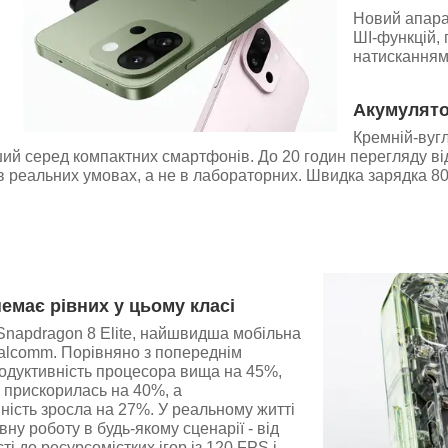
Новий апарат
ШІ-функцій,
натисканням
Акумулято
Кремній-вуг
ий серед компактних смартфонів. До 20 годин перегляду віде
е в реальних умовах, а не в лабораторних. Швидка зарядка
емає рівних у цьому класі
Snapdragon 8 Elite, найшвидша мобільна
lcomm. Порівняно з попереднім
одуктивність процесора вища на 45%,
 прискорилась на 40%, а
ість зросла на 27%. У реальному житті
вну роботу в будь-якому сценарії - від
і до ресурсомістких ігор із 120 FPS і