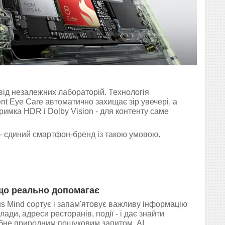
від незалежних лабораторій. Технологія
ent Eye Care автоматично захищає зір увечері, а
имка HDR і Dolby Vision - для контенту саме
 - єдиний смартфон-бренд із такою умовою.
що реально допомагає
us Mind сортує і запам'ятовує важливу інформацію
клади, адреси ресторанів, події - і дає знайти
бне природним пошуковим запитом. AI