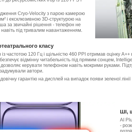
дження Cryo-Velocity з парою камерою
м² і ексклюзивною 3D-структурою на
а за звичайні рішення - телефон не
 навіть під тривалим навантаженням.
отеатрального класу
з частотою 120 Гц і щільністю 460 PPI отримав оцінку A++ 
безпечує відмінну читабельність під прямим сонцем, Intellig
 дозволяє керувати телефоном навіть мокрими руками. Підтр
к задумували автори.
довічну гарантію на дисплей на випадок появи зеленої лінії
ШІ, 
AI Pl
- роз
потрі