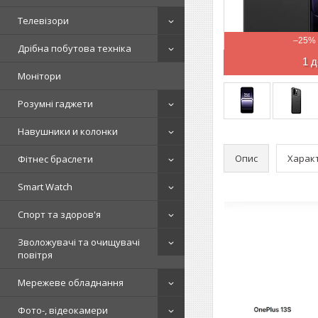
Телевізори
–25%
Дрібна побутова техніка
1 д
Монітори
Розумні гаджети
Навушники и колонки
Опис
Харак
Фітнес браслети
Smart Watch
Спорт та здоров'я
Зволожувачі та очищувачі
повітря
Мережеве обладнання
Фото-, відеокамери