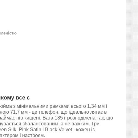
вленістю
якому все є
юйма з мінімальними рамками всього 1,34 мм і
ою 71,7 мм - це телефон, що ідеально лягає в
займає пів кишені. Вага 185 г розподілена так, що
чувається збалансованим, а не важким. Три
en Silk, Pink Satin і Black Velvet - кожен із
актером і настроєм.