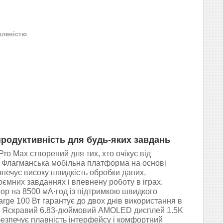
вленістю
родуктивність для будь-яких завдань
 Max створений для тих, хто очікує від
 Флагманська мобільна платформа на основі
зпечує високу швидкість обробки даних,
оємних завданнях і впевнену роботу в іграх.
ор на 8500 мА·год із підтримкою швидкого
ge 100 Вт гарантує до двох днів використання в
. Яскравий 6.83-дюймовий AMOLED дисплей 1.5K
безпечує плавність інтерфейсу і комфортний