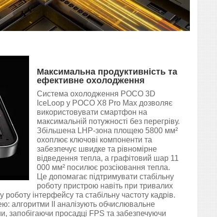
Максимальна продуктивність та
ефективне охолодження
Система охолодження POCO 3D
IceLoop у POCO X8 Pro Max дозволяє
використовувати смартфон на
максимальній потужності без перегріву.
Збільшена LHP-зона площею 5800 мм²
охоплює ключові компоненти та
забезпечує швидке та рівномірне
відведення тепла, а графітовий шар 11
000 мм² посилює розсіювання тепла.
Це допомагає підтримувати стабільну
роботу пристрою навіть при тривалих
роботу інтерфейсу та стабільну частоту кадрів.
лею: алгоритми ІІ аналізують обчислювальне
и, запобігаючи просадці FPS та забезпечуючи