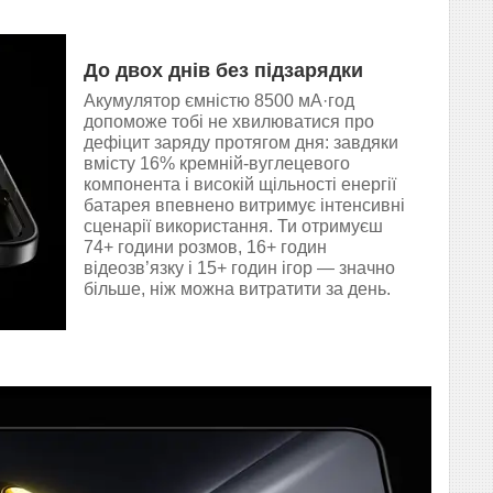
До двох днів без підзарядки
Акумулятор ємністю 8500 мА·год
допоможе тобі не хвилюватися про
дефіцит заряду протягом дня: завдяки
вмісту 16% кремній-вуглецевого
компонента і високій щільності енергії
батарея впевнено витримує інтенсивні
сценарії використання. Ти отримуєш
74+ години розмов, 16+ годин
відеозв’язку і 15+ годин ігор — значно
більше, ніж можна витратити за день.