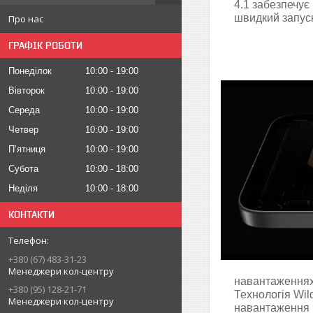
4.1 забезпечує
швидкий запус
Про нас
ГРАФІК РОБОТИ
Понеділок
10:00
19:00
Вівторок
10:00
19:00
Середа
10:00
19:00
Четвер
10:00
19:00
Пʼятниця
10:00
19:00
Субота
10:00
18:00
Неділя
10:00
18:00
КОНТАКТИ
+380 (67) 483-31-23
Менеджери кол-центру
навантаженнях,
+380 (95) 128-21-71
Технологія Wil
Менеджери кол-центру
навантаження к