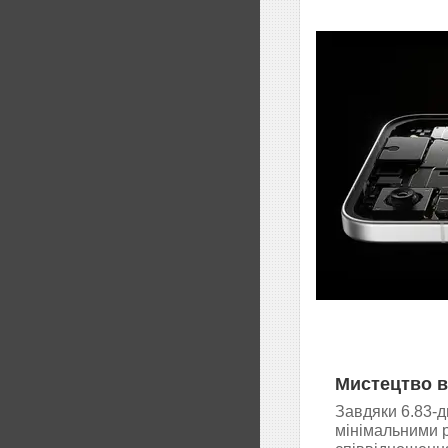
Мистецтво в
Завдяки 6.83-
мінімальними 