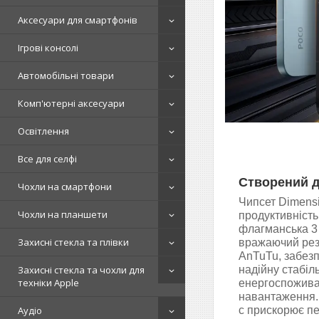
Аксесуари для смартфонів
Ігрові консолі
Автомобільні товари
Комп'ютерні аксесуари
Освітлення
Все для селфі
Створений д
Чохли на смартфони
Чипсет Dimensi
Чохли на планшети
продуктивність
флагманська 3
Захисні стекла та плівки
вражаючий резу
AnTuTu, забезп
Захисні стекла та чохли для
надійну стабіл
техніки Apple
енергоспожива
навантаження.
Аудіо
с прискорює п