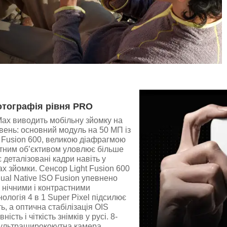
тографія рівня PRO
ax виводить мобільну зйомку на
івень: основний модуль на 50 МП із
 Fusion 600, великою діафрагмою
ентним об’єктивом уловлює більше
 деталізовані кадри навіть у
х зйомки. Сенсор Light Fusion 600
Dual Native ISO Fusion упевнено
 нічними і контрастними
ологія 4 в 1 Super Pixel підсилює
ь, а оптична стабілізація OIS
ість і чіткість знімків у русі. 8-
 ультраширококутна камера