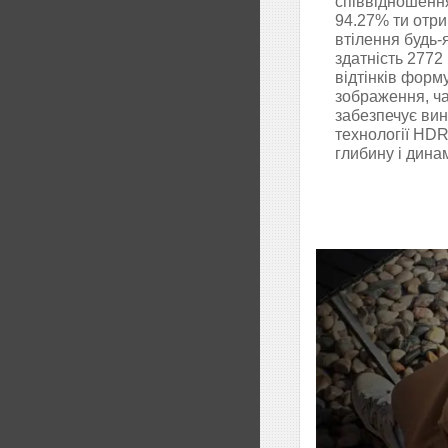
співвідношенн
94.27% ти отр
втілення будь-
здатність 2772 
відтінків форм
зображення, ч
забезпечує вин
технології HDR
глибину і дина