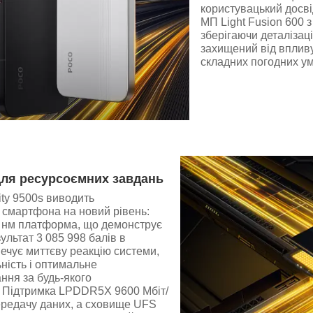
користувацький досві
МП Light Fusion 600 з 
зберігаючи деталізац
захищений від впливу
складних погодних ум
ля ресурсоємних завдань
ty 9500s виводить
 смартфона на новий рівень:
 нм платформа, що демонструє
льтат 3 085 998 балів в
ечує миттєву реакцію системи,
ьність і оптимальне
ння за будь-якого
 Підтримка LPDDR5X 9600 Мбіт/
ередачу даних, а сховище UFS