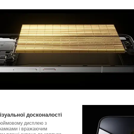
ізуальної досконалості
дюймовому дисплею з
рамками і вражаючим