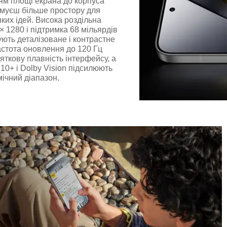
ям площі екрана до корпуса
имуєш більше простору для
яких ідей. Висока роздільна
× 1280 і підтримка 68 мільярдів
ують деталізоване і контрастне
астота оновлення до 120 Гц
яткову плавність інтерфейсу, а
10+ і Dolby Vision підсилюють
мічний діапазон.