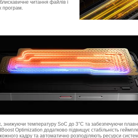
 блискавичне читання файлів і
к програм.
 знижуючи температуру SoC до 3°C та забезпечуючи плавну 
dBoost Optimization додатково підвищує стабільність геймп
ожного кадру та автоматично розподіляють ресурси систем