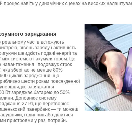
й процес навіть у динамічних сценах на високих налаштува
розумного заряджання
 реальному часі відстежують
истрою, рівень заряду і активність
ригуючи швидкість подачі енергії та
ї між системою і акумулятором. Це
е навантаження і подовжує строк
, яка зберігає не менше 80%
1600 циклів заряджання, що
приблизно шести рокам повсякденної
 Супершвидке заряджання
00 Вт заряджає батарею до 50%
вилини. Доповнює систему
ряджання 27 Вт, що перетворює
ишеньковий павербанк — ти можеш
авушники, годинник або ділитися
ми пристроями у разі потреби.