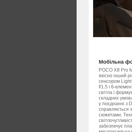
Мобільна фо
POCO X8 Pro M
якісно інший р
сенсором Light
f/1.5 і 6-елем
світла і формує
складних умова
у поєднанні з 
справляється з
сюжетами. Техн
світлочутливіст
забезпечує плавн
мегапіксельна