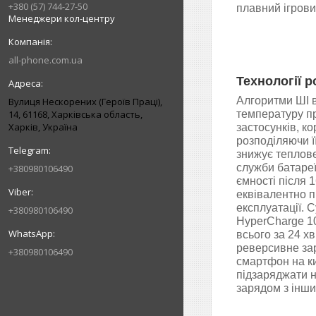
+380 (57) 744-27-50
плавний ігрови
Менеджери кол-центру
all-phone.com.ua
Технології 
Алгоритми ШІ в
Вулиця Нескорених (Героїв Праці),
14, 61168, Харківська область,
температуру пр
Харків, Україна
застосунків, ко
розподіляючи ї
знижує теплов
служби батареї
+380980106490
ємності після 
еквівалентно 
експлуатації.
+380980106490
HyperCharge 1
всього за 24 х
реверсивне за
+380980106490
смартфон на к
підзаряджати н
зарядом з інши