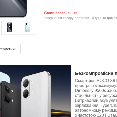
повернення товару протягом 14 днів
за домо
теристики
Безкомпромісна п
Смартфон POCO X8 Pro
пристрою максимуму.
Dimensity 9500s забе
стабільність у ресурс
Витривалий акумулят
заряджання HyperChar
автономному режимі
з частотою 120 Гц за