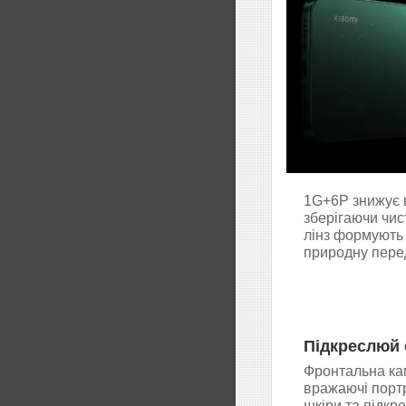
1G+6P знижує в
зберігаючи чис
лінз формують 
природну перед
Підкреслюй 
Фронтальна кам
вражаючі порт
шкіри та підкр