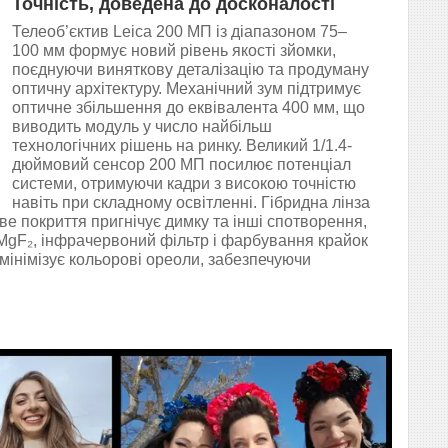
Точність, доведена до досконалості
Телеоб’єктив Leica 200 МП із діапазоном 75–
100 мм формує новий рівень якості зйомки,
поєднуючи виняткову деталізацію та продуману
оптичну архітектуру. Механічний зум підтримує
оптичне збільшення до еквівалента 400 мм, що
виводить модуль у число найбільш
технологічних рішень на ринку. Великий 1/1.4-
дюймовий сенсор 200 МП посилює потенціал
системи, отримуючи кадри з високою точністю
навіть при складному освітленні. Гібридна лінза
е покриття пригнічує димку та інші спотворення,
 MgF₂, інфрачервоний фільтр і фарбування крайок
мінімізує кольорові ореоли, забезпечуючи