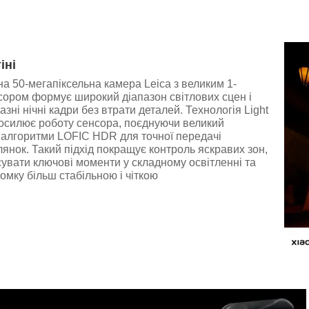
іні
а 50-мегапіксельна камера Leica з великим 1-
ором формує широкий діапазон світлових сцен і
зні нічні кадри без втрати деталей. Технологія Light
посилює роботу сенсора, поєднуючи великий
 алгоритми LOFIC HDR для точної передачі
лянок. Такий підхід покращує контроль яскравих зон,
увати ключові моменти у складному освітленні та
йомку більш стабільною і чіткою