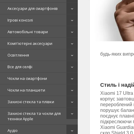
Аксесуари для смартфонів
Ігрові консолі
Автомобільні товари
Комп'ютерні аксесуари
будь-яких випр
Освітлення
Все для селфі
Чохли на смартфони
Стиль і наді
Чохли на планшети
Xiaomi 17 Ultr
корпус завтовш
Захисні стекла та плівки
перероблений 
порушує балан
Захисні стекла та чохли для
поєднує плавні 
техніки Apple
підкреслюючи 
Xiaomi Guardia
Аудіо
скло Shield 3.0