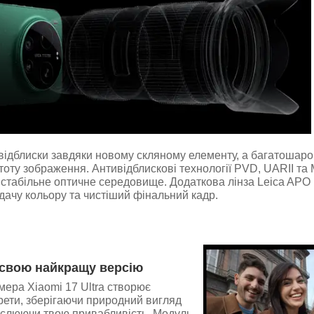
ідблиски завдяки новому скляному елементу, а багатошаров
тоту зображення. Антивідблискові технології PVD, UARII та
стабільне оптичне середовище. Додаткова лінза Leica APO 
ачу кольору та чистіший фінальний кадр.
свою найкращу версію
ера Xiaomi 17 Ultra створює
рети, зберігаючи природний вигляд
еслюючи твою привабливість. Модуль