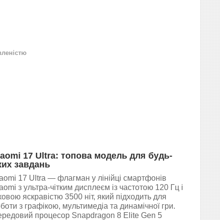
вленістю
iaomi 17 Ultra: топова модель для будь-
ких завдань
aomi 17 Ultra — флагман у лінійці смартфонів
aomi з ультра-чітким дисплеєм із частотою 120 Гц і
ковою яскравістю 3500 ніт, який підходить для
боти з графікою, мультимедіа та динамічної гри.
редовий процесор Snapdragon 8 Elite Gen 5