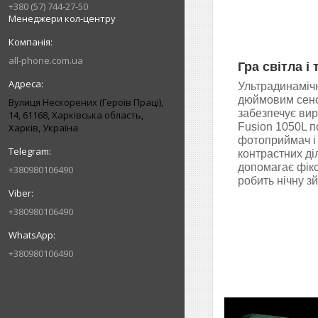
+380 (57) 744-27-50
Менеджери кол-центру
all-phone.com.ua
Гра світла і т
Ультрадинамічн
дюймовим сенс
Вулиця Нескорених (Героїв Праці),
забезпечує вира
14, 61168, Харківська область,
Fusion 1050L 
Харків, Україна
фотоприймач і
контрастних ді
допомагає фікс
+380980106490
робить нічну з
+380980106490
+380980106490