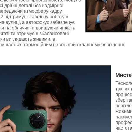
і дрібні деталі без надмірної
о передаючи атмосферу кадру.
.2 підтримує стабільну роботу в
на вулиці, а автофокус забезпечує
я на обличчя, підвищуючи чіткість
льтаті ти отримуєш збалансовані
інки виглядають живими, а
ишається гармонійним навіть при складному освітленні.
Мисте
Технол
так, як
працює 
зберіга
освітле
живими
насичен
профес
частота