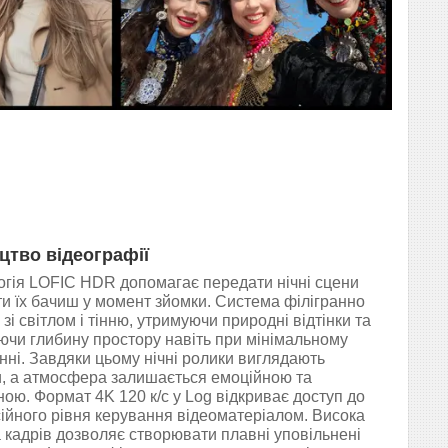
цтво відеографії
огія LOFIC HDR допомагає передати нічні сцени
 ти їх бачиш у момент зйомки. Система філігранно
зі світлом і тінню, утримуючи природні відтінки та
ючи глибину простору навіть при мінімальному
нні. Завдяки цьому нічні ролики виглядають
, а атмосфера залишається емоційною та
ою. Формат 4K 120 к/с у Log відкриває доступ до
ійного рівня керування відеоматеріалом. Висока
 кадрів дозволяє створювати плавні уповільнені