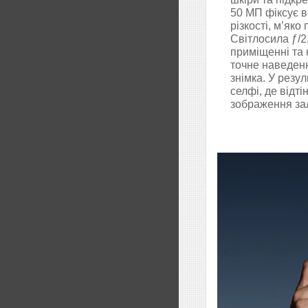
50 МП фіксує вс
різкості, м’як
Світлосила ƒ/2
приміщенні та 
точне наведенн
знімка. У резу
селфі, де відт
зображення зал