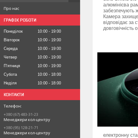
алюмінієва рам
Про нас
забезпечують ж
Камера захищен
ГРАФІК РОБОТИ
відповідає за с
довговічність о
Понеділок
10:00
19:00
Вівторок
10:00
19:00
Середа
10:00
19:00
Четвер
10:00
19:00
Пʼятниця
10:00
19:00
Субота
10:00
18:00
Неділя
10:00
18:00
КОНТАКТИ
+380 (67) 483-31-23
Менеджери кол-центру
+380 (95) 128-21-71
Менеджери кол-центру
електронну ста