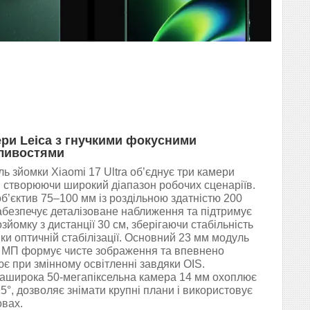
ри Leica з гнучкими фокусними
ливостями
ь зйомки Xiaomi 17 Ultra об’єднує три камери
, створюючи широкий діапазон робочих сценаріїв.
б’єктив 75–100 мм із роздільною здатністю 200
безпечує деталізоване наближення та підтримує
зйомку з дистанції 30 см, зберігаючи стабільність
ки оптичній стабілізації. Основний 23 мм модуль
 МП формує чисте зображення та впевнено
є при змінному освітленні завдяки OIS.
аширока 50-мегапіксельна камера 14 мм охоплює
15°, дозволяє знімати крупні плани і використовує
овах.