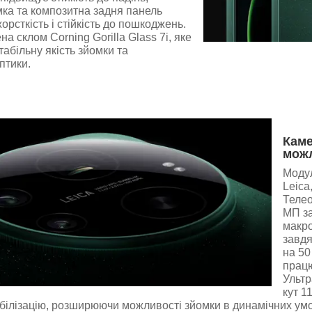
ка та композитна задня панель
орсткість і стійкість до пошкоджень.
а склом Corning Gorilla Glass 7i, яке
табільну якість зйомки та
птики.
Каме
мож
Модул
Leica
Телео
МП за
макро
завдя
на 50
працю
Ультр
кут 1
білізацію, розширюючи можливості зйомки в динамічних ум