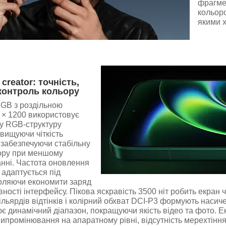
фрагме
кольоро
якими х
creator: точність,
 контроль кольору
GB з роздільною
 × 1200 використовує
у RGB-структуру
двищуючи чіткість
 забезпечуючи стабільну
ору при меншому
нні. Частота оновлення
адаптується під
воляючи економити заряд
вності інтерфейсу. Пікова яскравість 3500 ніт робить екран 
ільярдів відтінків і колірний обхват DCI-P3 формують насич
є динамічний діапазон, покращуючи якість відео та фото. 
ипромінювання на апаратному рівні, відсутність мерехтінн