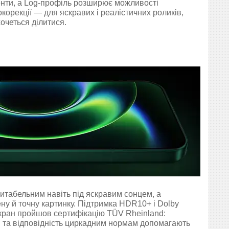
нти, а Log-профіль розширює можливості
корекції — для яскравих і реалістичних роликів,
очеться ділитися.
читабельним навіть під яскравим сонцем, а
ену й точну картинку. Підтримка HDR10+ і Dolby
Екран пройшов сертифікацію TÜV Rheinland:
я та відповідність циркадним нормам допомагають