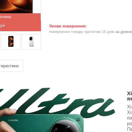
дні
повернення товару протягом 14 днів
за домо
теристики
X
я
Xi
Xi
пі
ро
Пе