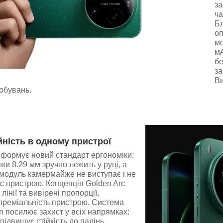
за
ча
Бл
оп
мо
мА
бе
за
Ви
обувань.
йність в одному пристрої
a формує новий стандарт ергономіки:
ки 8.29 мм зручно лежить у руці, а
модуль камермайже не виступає і не
с пристрою. Концепція Golden Arc
лінії та вивірені пропорції,
преміальність пристрою. Система
n посилює захист у всіх напрямках:
 підвищує стійкість до падінь,