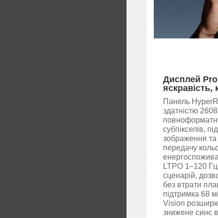
Дисплей Pro 
яскравість,
Панель HyperR
здатністю 2608
повноформатн
субпікселів, пі
зображення та
передачу коль
енергоспожива
LTPO 1–120 Гц 
сценарій, доз
без втрати пла
підтримка 68 м
Vision розширю
знижене синє в