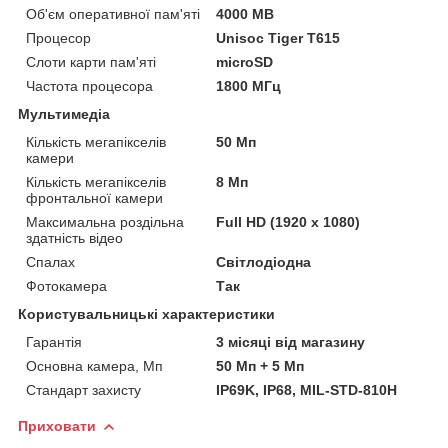
Об'єм оперативної пам'яті
4000 MB
Процесор
Unisoc Tiger T615
Слоти карти пам'яті
microSD
Частота процесора
1800 МГц
Мультимедіа
Кількість мегапікселів
50 Мп
камери
Кількість мегапікселів
8 Мп
фронтальної камери
Максимальна роздільна
Full HD (1920 x 1080)
здатність відео
Спалах
Світлодіодна
Фотокамера
Так
Користувальницькі характеристики
Гарантія
3 місяці від магазину
Основна камера, Мп
50 Мп + 5 Мп
Стандарт захисту
IP69K, IP68, MIL-STD-810H
Приховати