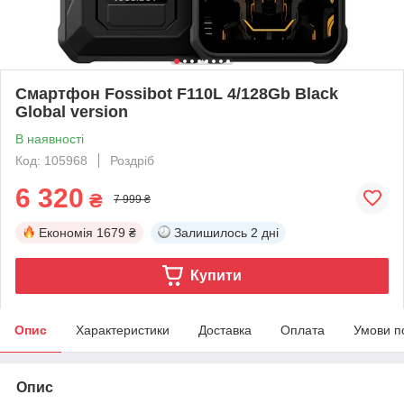
Смартфон Fossibot F110L 4/128Gb Black
Global version
В наявності
Код: 105968
Роздріб
6 320
₴
7 999 ₴
Економія
1679 ₴
Залишилось
2 дні
Купити
Опис
Характеристики
Доставка
Оплата
Умови п
Опис