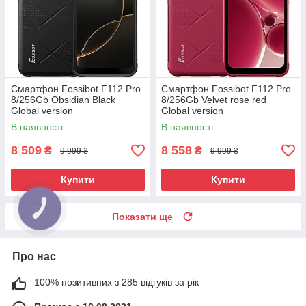
Смартфон Fossibot F112 Pro
Смартфон Fossibot F112 Pro
8/256Gb Obsidian Black
8/256Gb Velvet rose red
Global version
Global version
В наявності
В наявності
8 509
8 558
₴
₴
9 999 ₴
9 999 ₴
Купити
Купити
Показати ще
Про нас
100% позитивних з 285 відгуків за рік