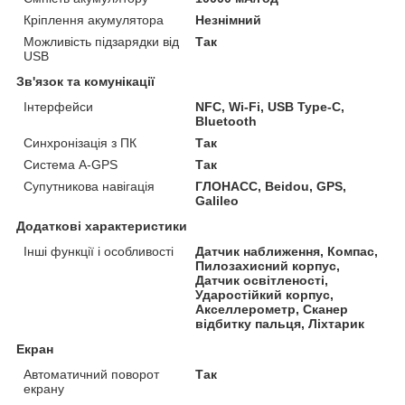
Кріплення акумулятора
Незнімний
Можливість підзарядки від
Так
USB
Зв'язок та комунікації
Інтерфейси
NFC, Wi-Fi, USB Type-C,
Bluetooth
Синхронізація з ПК
Так
Система A-GPS
Так
Супутникова навігація
ГЛОНАСС, Beidou, GPS,
Galileo
Додаткові характеристики
Інші функції і особливості
Датчик наближення, Компас,
Пилозахисний корпус,
Датчик освітленості,
Ударостійкий корпус,
Акселлерометр, Сканер
відбитку пальця, Ліхтарик
Екран
Автоматичний поворот
Так
екрану