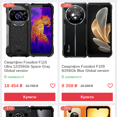
–19%
–19%
Смартфон Fossibot F115
Ultra 12/256Gb Space Gray
Смартфон Fossibot F109
Global version
8/256Gb Blue Global version
В наявності
В наявності
18 454
8 358
₴
₴
22 799 ₴
10 299 ₴
Купити
Купити
–17%
–15%