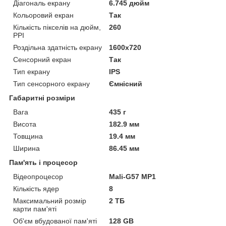
Діагональ екрану
6.745 дюйм
Кольоровий екран
Так
Кількість пікселів на дюйм,
260
PPI
Роздільна здатність екрану
1600x720
Сенсорний екран
Так
Тип екрану
IPS
Тип сенсорного екрану
Ємнісний
Габаритні розміри
Вага
435 г
Висота
182.9 мм
Товщина
19.4 мм
Ширина
86.45 мм
Пам'ять і процесор
Відеопроцесор
Mali-G57 MP1
Кількість ядер
8
Максимальний розмір
2 ТБ
карти пам'яті
Об'єм вбудованої пам'яті
128 GB