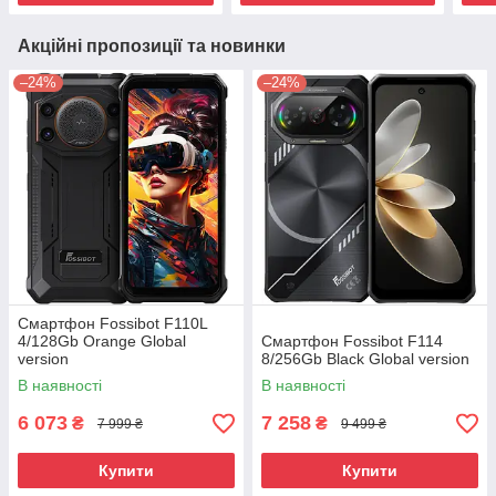
Акційні пропозиції та новинки
–24%
–24%
Смартфон Fossibot F110L
4/128Gb Orange Global
Смартфон Fossibot F114
version
8/256Gb Black Global version
В наявності
В наявності
6 073
7 258
₴
₴
7 999 ₴
9 499 ₴
Купити
Купити