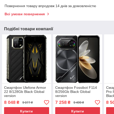
Повернення товару впродовж 14 днів за домовленістю
Всі умови повернення
Подібні товари компанії
Смартфон Ulefone Armor
Смартфон Fossibot F114
Смар
22 8/128Gb Black Global
8/256Gb Black Global
Pro 
version
version
Blac
8 048
7 258
8 5
₴
₴
9 077 ₴
9 499 ₴
Купити
Купити