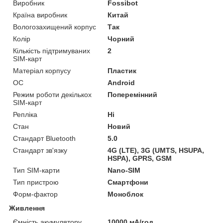
Виробник
Fossibot
Країна виробник
Китай
Вологозахищений корпус
Так
Колір
Чорний
Кількість підтримуваних
2
SIM-карт
Матеріал корпусу
Пластик
ОС
Android
Режим роботи декількох
Поперемінний
SIM-карт
Репліка
Ні
Стан
Новий
Стандарт Bluetooth
5.0
Стандарт зв'язку
4G (LTE), 3G (UMTS, HSUPA,
HSPA), GPRS, GSM
Тип SIM-карти
Nano-SIM
Тип пристрою
Смартфони
Форм-фактор
Моноблок
Живлення
Ємність акумулятору
10000 мА/год