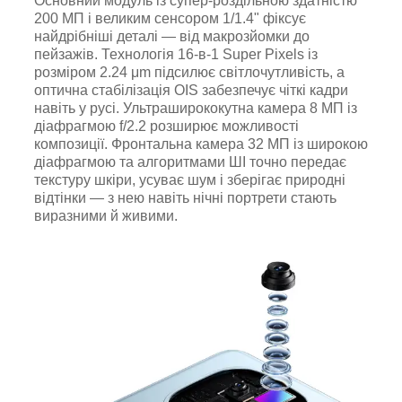
Основний модуль із супер-роздільною здатністю
200 МП і великим сенсором 1/1.4" фіксує
найдрібніші деталі — від макрозйомки до
пейзажів. Технологія 16-в-1 Super Pixels із
розміром 2.24 μm підсилює світлочутливість, а
оптична стабілізація OIS забезпечує чіткі кадри
навіть у русі. Ультраширококутна камера 8 МП із
діафрагмою f/2.2 розширює можливості
композиції. Фронтальна камера 32 МП із широкою
діафрагмою та алгоритмами ШІ точно передає
текстуру шкіри, усуває шум і зберігає природні
відтінки — з нею навіть нічні портрети стають
виразними й живими.