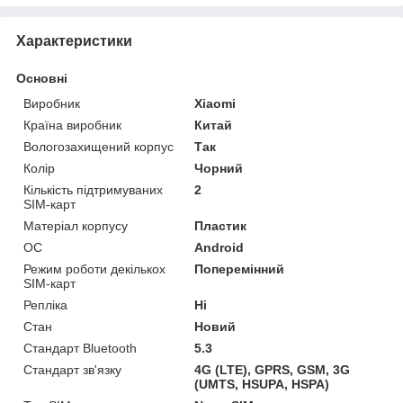
Характеристики
Основні
Виробник
Xiaomi
Країна виробник
Китай
Вологозахищений корпус
Так
Колір
Чорний
Кількість підтримуваних
2
SIM-карт
Матеріал корпусу
Пластик
ОС
Android
Режим роботи декількох
Поперемінний
SIM-карт
Репліка
Ні
Стан
Новий
Стандарт Bluetooth
5.3
Стандарт зв'язку
4G (LTE), GPRS, GSM, 3G
(UMTS, HSUPA, HSPA)