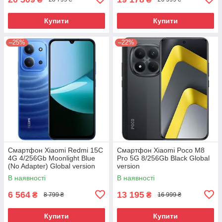
Купити
Купити
–25%
–22%
Смартфон Xiaomi Redmi 15C
Смартфон Xiaomi Poco M8
4G 4/256Gb Moonlight Blue
Pro 5G 8/256Gb Black Global
(No Adapter) Global version
version
В наявності
В наявності
6 564
13 195
₴
₴
8 799 ₴
16 999 ₴
Купити
Купити