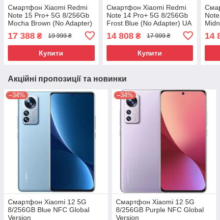
Смартфон Xiaomi Redmi
Смартфон Xiaomi Redmi
Сма
Note 15 Pro+ 5G 8/256Gb
Note 14 Pro+ 5G 8/256Gb
Note
Mocha Brown (No Adapter)
Frost Blue (No Adapter) UA
Midn
UA UCRF
UCRF
Adap
17 388
14 808
14 
₴
₴
19 999 ₴
17 999 ₴
Купити
Купити
Акційні пропозиції та новинки
–34%
–34%
Смартфон Xiaomi 12 5G
Смартфон Xiaomi 12 5G
8/256GB Blue NFC Global
8/256GB Purple NFC Global
Version
Version