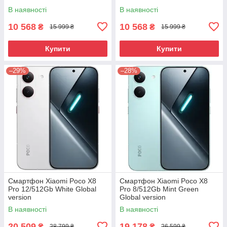
В наявності
В наявності
10 568
10 568
₴
₴
15 999 ₴
15 999 ₴
Купити
Купити
–29%
–28%
Смартфон Xiaomi Poco X8
Смартфон Xiaomi Poco X8
Pro 12/512Gb White Global
Pro 8/512Gb Mint Green
version
Global version
В наявності
В наявності
20 509
19 178
₴
₴
28 799 ₴
26 599 ₴