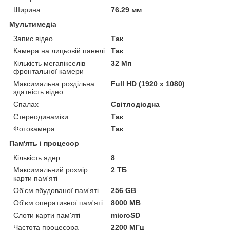
Ширина
76.29 мм
Мультимедіа
Запис відео
Так
Камера на лицьовій панелі
Так
Кількість мегапікселів
32 Мп
фронтальної камери
Максимальна роздільна
Full HD (1920 x 1080)
здатність відео
Спалах
Світлодіодна
Стереодинаміки
Так
Фотокамера
Так
Пам'ять і процесор
Кількість ядер
8
Максимальний розмір
2 ТБ
карти пам'яті
Об'єм вбудованої пам'яті
256 GB
Об'єм оперативної пам'яті
8000 MB
Слоти карти пам'яті
microSD
Частота процесора
2200 МГц