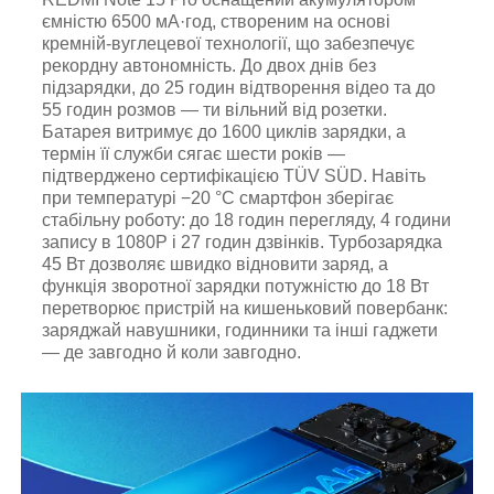
ємністю 6500 мА·год, створеним на основі
кремній-вуглецевої технології, що забезпечує
рекордну автономність. До двох днів без
підзарядки, до 25 годин відтворення відео та до
55 годин розмов — ти вільний від розетки.
Батарея витримує до 1600 циклів зарядки, а
термін її служби сягає шести років —
підтверджено сертифікацією TÜV SÜD. Навіть
при температурі −20 °C смартфон зберігає
стабільну роботу: до 18 годин перегляду, 4 години
запису в 1080P і 27 годин дзвінків. Турбозарядка
45 Вт дозволяє швидко відновити заряд, а
функція зворотної зарядки потужністю до 18 Вт
перетворює пристрій на кишеньковий повербанк:
заряджай навушники, годинники та інші гаджети
— де завгодно й коли завгодно.