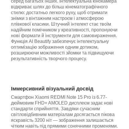
серед багатьох інших. Інтелектуальна кінокамера
відкриває шлях до більш кінематографічного
стилю: достатньо легкого руху, щоб отримати
знімки з вінтажним настроєм і атмосферою
плівкової класики. Штучний інтелект стає твоїм
надійним помічником у креативності, пропонуючи
нові формати й інструменти для самовираження.
Функція AI Beautify забезпечує інтелектуальну
оптимізацію зображення одним дотиком,
розширюючи можливості зйомки та підвищуючи
результативність творчого процесу.
Іммерсивний візуальний досвід
Смартфон Xiaomi REDMI Note 15 Pro із 6.77-
дюймовим FHD+ AMOLED дисплеєм задає нові
стандарти сприйняття. Завдяки сучасним
світловідбивним матеріалам досягається пікова
яскравість 3200 ніт — зображення залишається
чітким навіть під прямими сонячними променями.