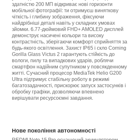
здатністю 200 МП відкриває нові горизонти
мобільної фотографії: ти отримуєш виняткову
чіткість і глибину зображення, фіксуючи
найдрібніші деталі навіть у складних умовах
зйомки. 6.77-дюймовий FHD+ AMOLED дисплей
демонструє насичені кольори та високу
контрастність, зберігаючи комфорт сприйняття за
будь-якого освітлення. Захист IP65 і скло Corning
Gorilla Glass Victus 2 гарантують стійкість до
вологи, пилу та випадкових ударів, роблячи
смартфон надійним супутником у повсякденному
житті. Сучасний процесор MediaTek Helio G200
Ultra підтримує стабільну роботу в режимі
багатозадачності, прискорює запуск застосунків і
обробку графіки, дозволяючи впевнено
вирішувати ресурсоємні завдання.
Нове покоління автономності
REDMI Note 15 Pro оснащений акумулятором