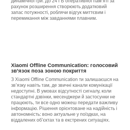
динамічної гри. До 24 ГБ оперативної пам’яті за
рахунок розширення створюють додатковий
запас потужності, роблячи відгук миттєвим і
перемикання між завданнями плавним.
Xiaomi Offline Communication: голосовий
зв’язок поза зоною покриття
З Xiaomi Offline Communication ти залишаєшся на
зв’язку навіть там, де звичні канали комунікації
недоступні. В умовах відсутності сигналу, коли
стандартні дзвінки, месенджери й застосунки не
працюють, ти все одно можеш передати важливу
інформацію. Рішення орієнтоване на надійність і
автономність: воно актуальне у поїздках, на
віддалених об’єктах та в екстрених ситуаціях.