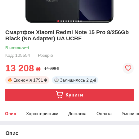
Смартфон Xiaomi Redmi Note 15 Pro 8/256Gb
Black (No Adapter) UA UCRF
В наявності
Код: 105554
Роздріб
13 208
₴
14 999 ₴
Економія
1791 ₴
Залишилось
2 дні
Купити
Опис
Характеристики
Доставка
Оплата
Умови п
Опис