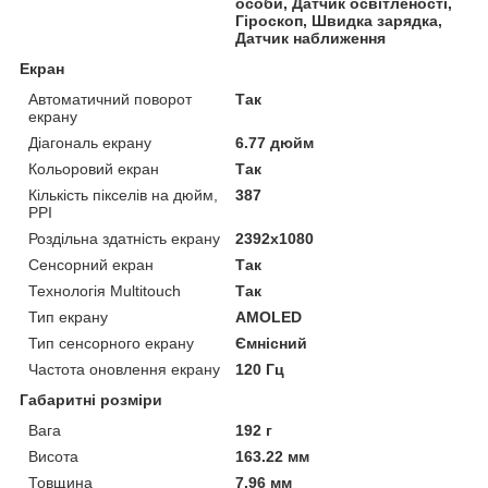
особи, Датчик освітленості,
Гіроскоп, Швидка зарядка,
Датчик наближення
Екран
Автоматичний поворот
Так
екрану
Діагональ екрану
6.77 дюйм
Кольоровий екран
Так
Кількість пікселів на дюйм,
387
PPI
Роздільна здатність екрану
2392x1080
Сенсорний екран
Так
Технологія Multitouch
Так
Тип екрану
AMOLED
Тип сенсорного екрану
Ємнісний
Частота оновлення екрану
120 Гц
Габаритні розміри
Вага
192 г
Висота
163.22 мм
Товщина
7.96 мм