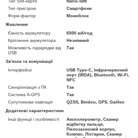
Тип SIM-карти
Nano-SIM
Тип пристрою
Смартфони
Форм-фактор
Моноблок
Живлення
Ємність акумулятору
6500 мА/год
Кріплення акумулятора
Незнімний
Можливість підзарядки від
Так
USB
Зв'язок та комунікації
Інтерфейси
USB Type-C, Інфрачервоний
порт (IRDA), Bluetooth, Wi-Fi,
NFC
Синхронізація з ПК
Так
Система A-GPS
Так
Супутникова навігація
QZSS, Beidou, GPS, Galileo
Додаткові характеристики
Інші функції і особливості
Акселлерометр, Сканер
відбитку пальця,
Пилозахисний корпус,
Компас, Ліхтарик, Сканер