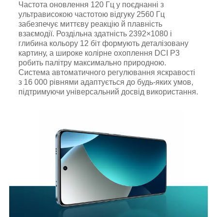
Частота оновлення 120 Гц у поєднанні з
ультрависокою частотою відгуку 2560 Гц
забезпечує миттєву реакцію й плавність
взаємодії. Роздільна здатність 2392×1080 і
глибина кольору 12 біт формують деталізовану
картину, а широке колірне охоплення DCI P3
робить палітру максимально природною.
Система автоматичного регулювання яскравості
з 16 000 рівнями адаптується до будь-яких умов,
підтримуючи універсальний досвід використання.