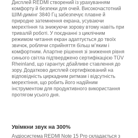
Дисплей REDMI створений із урахуванням
комфорту й безпеки для очей. Високочастотний
ШІМ-димінг 3840 Гц забезпечує плавне й
природне затемнення екрана, усуваючи
мерехтіння та знижуючи зорову втому навіть при
тривалій роботі. У поєднанні з циклічним
режимом читання екран адаптується до твоїх
звичок, роблячи сприйняття більш м’яким і
комфортним. Апартне рішення зі зниження рівня
синього світла підтверджено сертифікацією TÜV
Rheinland, що гарантує дбайливе ставлення до
зору. Додатково дисплей сертифікований на
відповідність циркадним ритмам і відсутність
мерехтіння, що робить його надійним
інструментом для продуктивного використання
протягом усього дня.
Увімкни звук на 300%
Аудіосистема REDMI Note 15 Pro складається з