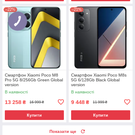
–22%
–21%
Смартфон Xiaomi Poco M8
Смартфон Xiaomi Poco M8s
Pro 5G 8/256Gb Green Global
5G 6/128Gb Black Global
version
version
В наявності
В наявності
13 258
9 448
₴
₴
16 999 ₴
11 999 ₴
Купити
Купити
Показати ще