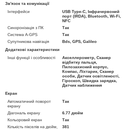
Зв'язок та комунікації
Інтерфейси
USB Type-C, Інфрачервоний
порт (IRDA), Bluetooth, Wi-Fi,
NFC
Синхронізація з ПК
Так
Система A-GPS
Так
Супутникова навігація
Bds, GPS, Galileo
Додаткові характеристики
Інші функції і особливості
Акселлерометр, Сканер
відбитку пальця,
Пилозахисний корпус,
Компас, Ліхтарик, Сканер
особи, Датчик освітленості,
Гіроскоп, Швидка зарядка,
Датчик наближення
Екран
Автоматичний поворот
Так
екрану
Діагональ екрану
6.77 дюйм
Кольоровий екран
Так
Кількість пікселів на дюйм,
381