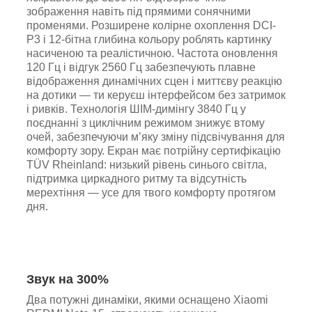
зображення навіть під прямими сонячними
променями. Розширене колірне охоплення DCI-
P3 і 12-бітна глибина кольору роблять картинку
насиченою та реалістичною. Частота оновлення
120 Гц і відгук 2560 Гц забезпечують плавне
відображення динамічних сцен і миттєву реакцію
на дотики — ти керуєш інтерфейсом без затримок
і ривків. Технологія ШІМ-димінгу 3840 Гц у
поєднанні з циклічним режимом знижує втому
очей, забезпечуючи м’яку зміну підсвічування для
комфорту зору. Екран має потрійну сертифікацію
TÜV Rheinland: низький рівень синього світла,
підтримка циркадного ритму та відсутність
мерехтіння — усе для твого комфорту протягом
дня.
Звук на 300%
Два потужні динаміки, якими оснащено Xiaomi