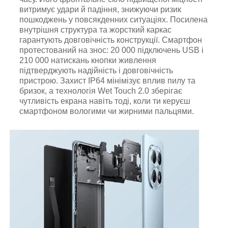
витримує удари й падіння, знижуючи ризик
пошкоджень у повсякденних ситуаціях. Посилена
внутрішня структура та жорсткий каркас
гарантують довговічність конструкції. Смартфон
протестований на знос: 20 000 підключень USB і
210 000 натискань кнопки живлення
підтверджують надійність і довговічність
пристрою. Захист IP64 мінімізує вплив пилу та
бризок, а технологія Wet Touch 2.0 зберігає
чутливість екрана навіть тоді, коли ти керуєш
смартфоном вологими чи жирними пальцями.