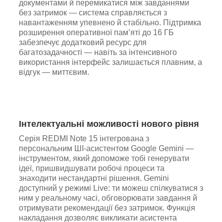
документами й перемикатися між завданнями
без затримок — система справляється з
навантаженням упевнено й стабільно. Підтримка
розширення оперативної пам’яті до 16 ГБ
забезпечує додатковий ресурс для
багатозадачності — навіть за інтенсивного
використання інтерфейс залишається плавним, а
відгук — миттєвим.
Інтелектуальні можливості нового рівня
Серія REDMI Note 15 інтегрована з
персональним ШІ-асистентом Google Gemini —
інструментом, який допоможе тобі генерувати
ідеї, пришвидшувати робочі процеси та
знаходити нестандартні рішення. Gemini
доступний у режимі Live: ти можеш спілкуватися з
ним у реальному часі, обговорювати завдання й
отримувати рекомендації без затримок. Функція
накладання дозволяє викликати асистента