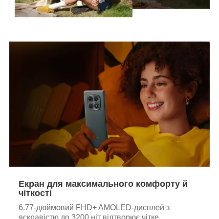
Екран для максимального комфорту й
чіткості
6.77-дюймовий FHD+ AMOLED-дисплей з
яскравістю до 3200 ніт відтворює чітке