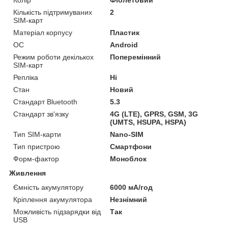
Колір
Фіолетовий
Кількість підтримуваних
2
SIM-карт
Матеріал корпусу
Пластик
ОС
Android
Режим роботи декількох
Поперемінний
SIM-карт
Репліка
Ні
Стан
Новий
Стандарт Bluetooth
5.3
Стандарт зв'язку
4G (LTE), GPRS, GSM, 3G
(UMTS, HSUPA, HSPA)
Тип SIM-карти
Nano-SIM
Тип пристрою
Смартфони
Форм-фактор
Моноблок
Живлення
Ємність акумулятору
6000 мА/год
Кріплення акумулятора
Незнімний
Можливість підзарядки від
Так
USB