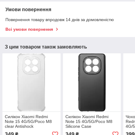
Умови повернення
Повернення товару впродовж 14 днів за домовленістю
Всі умови повернення
З цим товаром також замовляють
Силікон Xiaomi Redmi
Силікон Xiaomi Redmi
Чохо
Note 15 4G/5G/Poco M8
Note 15 4G/5G/Poco M8
Redm
clear Antishock
Silicone Case
4G/5
349
349
399
₴
₴