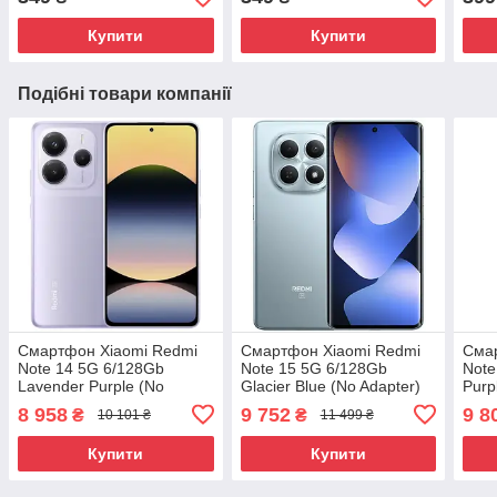
Купити
Купити
Подібні товари компанії
Смартфон Xiaomi Redmi
Смартфон Xiaomi Redmi
Сма
Note 14 5G 6/128Gb
Note 15 5G 6/128Gb
Note
Lavender Purple (No
Glacier Blue (No Adapter)
Purp
Adapter) UA UCRF
UA UCRF#
UCR
8 958
9 752
9 8
₴
₴
10 101 ₴
11 499 ₴
Купити
Купити