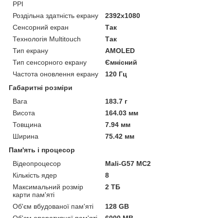
PPI
Роздільна здатність екрану
2392x1080
Сенсорний екран
Так
Технологія Multitouch
Так
Тип екрану
AMOLED
Тип сенсорного екрану
Ємнісний
Частота оновлення екрану
120 Гц
Габаритні розміри
Вага
183.7 г
Висота
164.03 мм
Товщина
7.94 мм
Ширина
75.42 мм
Пам'ять і процесор
Відеопроцесор
Mali-G57 MC2
Кількість ядер
8
Максимальний розмір
2 ТБ
карти пам'яті
Об'єм вбудованої пам'яті
128 GB