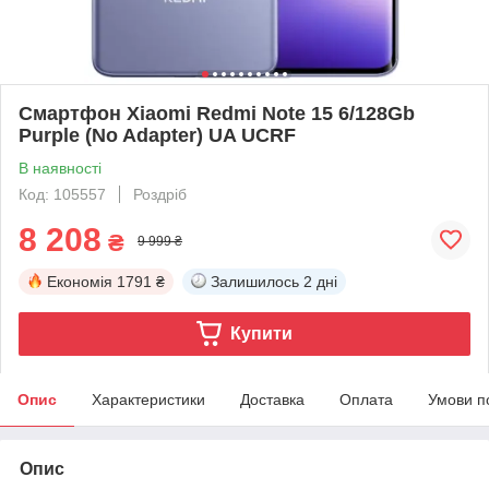
Смартфон Xiaomi Redmi Note 15 6/128Gb
Purple (No Adapter) UA UCRF
В наявності
Код: 105557
Роздріб
8 208
₴
9 999 ₴
Економія
1791 ₴
Залишилось
2 дні
Купити
Опис
Характеристики
Доставка
Оплата
Умови п
Опис