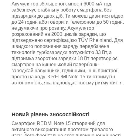
Акумулятор збільшеної ємності 6000 мА·год
забезпечує стабільну роботу смартфона без
підзарядки до двох діб. Ти можеш дивитися відео
до 24 годин або говорити телефоном до 50 годин,
не думаючи про розетку. Акумулятор
розрахований на 2000 циклів зарядки, що
підтверджено сертифікацією TÜV Rheinland. Для
швидкого поповнення заряду передбачена
технологія турбозарядки потужністю 33 Вт, а
підтримка зворотної зарядки 18 Вт перетворює
смартфон на кишеньковий павербанк —
заряджай навушники, годинники, інші пристрої
просто на ходу. З REDMI Note 15 ти отримуєш
автономність, яка відповідає твоєму ритму життя.
Новий рівень зносостійкості
Смартфон REDMI Note 15 створений для
активного використання протягом тривалого
часу. Його фронтальне скло підвищеної міцності