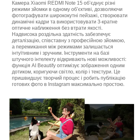
Камера Xiaomi REDMI Note 15 об’єднує різні
режими зйомки в одному об’єктиві, дозволяючи
фотографувати ширококутні пейзажі, створювати
динамічні кадри та використовувати 3-кратне
оптичне наближення без втрати якості.
Надвисока роздільна здатність забезпечує
деталізацію, співставну з професійною зйомкою,
а перемикання між режимами залишається
інтуїтивним і зручним. Інструменти на базі
штучного інтелекту відкривають нові можливості:
функція AI Beautify оптимізує зображення одним
дотиком, коригуючи світло, колір і текстури. Це
пришвидшує творчий процес і робить публікацію
готових фото в Instagram максимально простою.