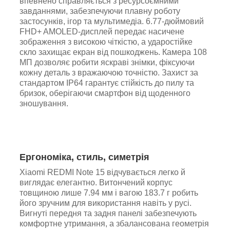
впевнено справляється з ресурсоємними
завданнями, забезпечуючи плавну роботу
застосунків, ігор та мультимедіа. 6.77-дюймовий
FHD+ AMOLED-дисплей передає насичене
зображення з високою чіткістю, а ударостійке
скло захищає екран від пошкоджень. Камера 108
МП дозволяє робити яскраві знімки, фіксуючи
кожну деталь з вражаючою точністю. Захист за
стандартом IP64 гарантує стійкість до пилу та
бризок, оберігаючи смартфон від щоденного
зношування.
Ергономіка, стиль, симетрія
Xiaomi REDMI Note 15 відчувається легко й
виглядає елегантно. Витончений корпус
товщиною лише 7.94 мм і вагою 183.7 г робить
його зручним для використання навіть у русі.
Вигнуті передня та задня панелі забезпечують
комфортне утримання, а збалансована геометрія