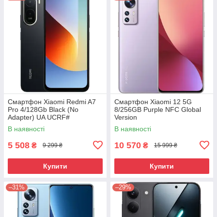
Смартфон Xiaomi Redmi A7
Смартфон Xiaomi 12 5G
Pro 4/128Gb Black (No
8/256GB Purple NFC Global
Adapter) UA UCRF#
Version
В наявності
В наявності
5 508
10 570
₴
₴
9 299 ₴
15 999 ₴
Купити
Купити
–31%
–29%