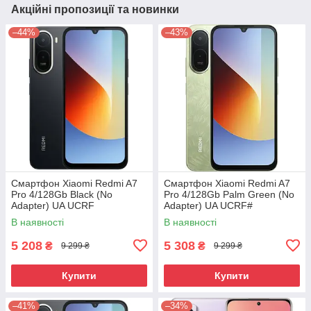
Акційні пропозиції та новинки
–44%
–43%
Смартфон Xiaomi Redmi A7
Смартфон Xiaomi Redmi A7
Pro 4/128Gb Black (No
Pro 4/128Gb Palm Green (No
Adapter) UA UCRF
Adapter) UA UCRF#
В наявності
В наявності
5 208
5 308
₴
₴
9 299 ₴
9 299 ₴
Купити
Купити
–41%
–34%