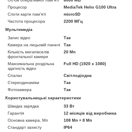
Об'єм оперативної пам'яті
6000 MB
Процесор
MediaTek Helio G100 Ultra
Слоти карти пам'яті
microSD
Частота процесора
2200 МГц
Мультимедіа
Запис відео
Так
Камера на лицьовій панелі
Так
Кількість мегапікселів
20 Мп
фронтальної камери
Максимальна роздільна
Full HD (1920 x 1080)
здатність відео
Спалах
Світлодіодна
Стереодинаміки
Так
Фотокамера
Так
Користувальницькі характеристики
Швидка зарядка
33 Вт
Гарантія
12 місяців від виробника
Основна камера, Мп
108 Мп + 8 Мп
Стандарт захисту
IP64