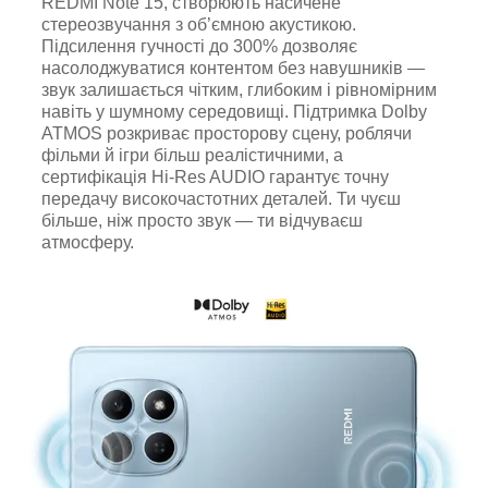
REDMI Note 15, створюють насичене
стереозвучання з об’ємною акустикою.
Підсилення гучності до 300% дозволяє
насолоджуватися контентом без навушників —
звук залишається чітким, глибоким і рівномірним
навіть у шумному середовищі. Підтримка Dolby
ATMOS розкриває просторову сцену, роблячи
фільми й ігри більш реалістичними, а
сертифікація Hi-Res AUDIO гарантує точну
передачу високочастотних деталей. Ти чуєш
більше, ніж просто звук — ти відчуваєш
атмосферу.