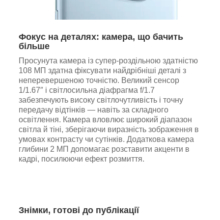
Фокус на деталях: камера, що бачить
більше
Просунута камера із супер-роздільною здатністю
108 МП здатна фіксувати найдрібніші деталі з
неперевершеною точністю. Великий сенсор
1/1.67″ і світлосильна діафрагма f/1.7
забезпечують високу світлочутливість і точну
передачу відтінків — навіть за складного
освітлення. Камера вловлює широкий діапазон
світла й тіні, зберігаючи виразність зображення в
умовах контрасту чи сутінків. Додаткова камера
глибини 2 МП допомагає розставити акценти в
кадрі, посилюючи ефект розмиття.
Знімки, готові до публікації