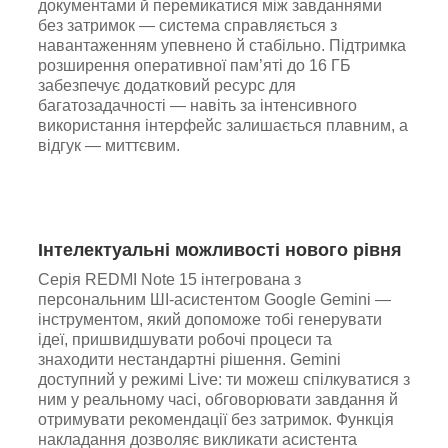
документами й перемикатися між завданнями
без затримок — система справляється з
навантаженням упевнено й стабільно. Підтримка
розширення оперативної пам’яті до 16 ГБ
забезпечує додатковий ресурс для
багатозадачності — навіть за інтенсивного
використання інтерфейс залишається плавним, а
відгук — миттєвим.
Інтелектуальні можливості нового рівня
Серія REDMI Note 15 інтегрована з
персональним ШІ-асистентом Google Gemini —
інструментом, який допоможе тобі генерувати
ідеї, пришвидшувати робочі процеси та
знаходити нестандартні рішення. Gemini
доступний у режимі Live: ти можеш спілкуватися з
ним у реальному часі, обговорювати завдання й
отримувати рекомендації без затримок. Функція
накладання дозволяє викликати асистента