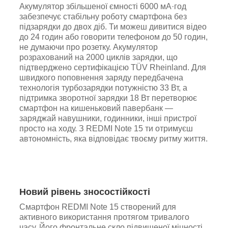
Акумулятор збільшеної ємності 6000 мА·год
забезпечує стабільну роботу смартфона без
підзарядки до двох діб. Ти можеш дивитися відео
до 24 годин або говорити телефоном до 50 годин,
не думаючи про розетку. Акумулятор
розрахований на 2000 циклів зарядки, що
підтверджено сертифікацією TÜV Rheinland. Для
швидкого поповнення заряду передбачена
технологія турбозарядки потужністю 33 Вт, а
підтримка зворотної зарядки 18 Вт перетворює
смартфон на кишеньковий павербанк —
заряджай навушники, годинники, інші пристрої
просто на ходу. З REDMI Note 15 ти отримуєш
автономність, яка відповідає твоєму ритму життя.
Новий рівень зносостійкості
Смартфон REDMI Note 15 створений для
активного використання протягом тривалого
часу. Його фронтальне скло підвищеної міцності