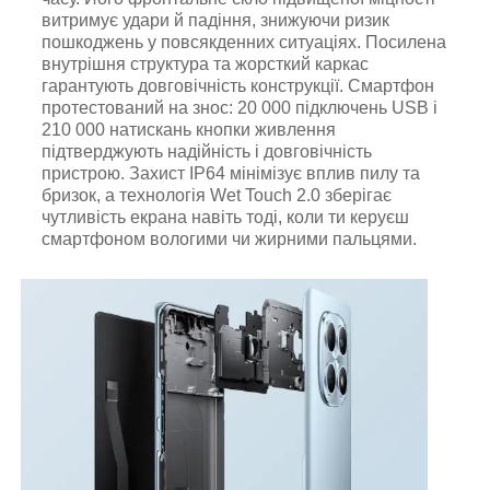
витримує удари й падіння, знижуючи ризик
пошкоджень у повсякденних ситуаціях. Посилена
внутрішня структура та жорсткий каркас
гарантують довговічність конструкції. Смартфон
протестований на знос: 20 000 підключень USB і
210 000 натискань кнопки живлення
підтверджують надійність і довговічність
пристрою. Захист IP64 мінімізує вплив пилу та
бризок, а технологія Wet Touch 2.0 зберігає
чутливість екрана навіть тоді, коли ти керуєш
смартфоном вологими чи жирними пальцями.