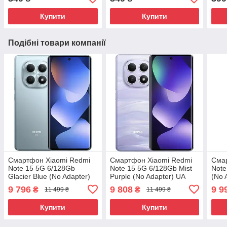
Купити
Купити
Подібні товари компанії
Смартфон Xiaomi Redmi
Смартфон Xiaomi Redmi
Сма
Note 15 5G 6/128Gb
Note 15 5G 6/128Gb Mist
Note
Glacier Blue (No Adapter)
Purple (No Adapter) UA
(No 
UA UCRF#
UCRF#
9 796
9 808
9 9
₴
₴
11 499 ₴
11 499 ₴
Купити
Купити