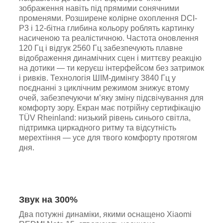
зображення навіть під прямими сонячними
променями. Розширене колірне охоплення DCI-
P3 і 12-бітна глибина кольору роблять картинку
насиченою та реалістичною. Частота оновлення
120 Гц і відгук 2560 Гц забезпечують плавне
відображення динамічних сцен і миттєву реакцію
на дотики — ти керуєш інтерфейсом без затримок
і ривків. Технологія ШІМ-димінгу 3840 Гц у
поєднанні з циклічним режимом знижує втому
очей, забезпечуючи м’яку зміну підсвічування для
комфорту зору. Екран має потрійну сертифікацію
TÜV Rheinland: низький рівень синього світла,
підтримка циркадного ритму та відсутність
мерехтіння — усе для твого комфорту протягом
дня.
Звук на 300%
Два потужні динаміки, якими оснащено Xiaomi