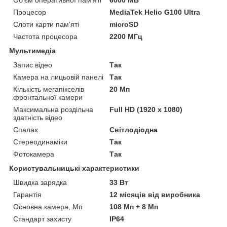
Об'єм оперативної пам'яті
6000 MB
Процесор
MediaTek Helio G100 Ultra
Слоти карти пам'яті
microSD
Частота процесора
2200 МГц
Мультимедіа
Запис відео
Так
Камера на лицьовій панелі
Так
Кількість мегапікселів
20 Мп
фронтальної камери
Максимальна роздільна
Full HD (1920 x 1080)
здатність відео
Спалах
Світлодіодна
Стереодинаміки
Так
Фотокамера
Так
Користувальницькі характеристики
Швидка зарядка
33 Вт
Гарантія
12 місяців від виробника
Основна камера, Мп
108 Мп + 8 Мп
Стандарт захисту
IP64