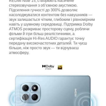
REDMI Note 15, створюють насичене
стереозвучання з об’ємною акустикою.
Підсилення гучності до 300% дозволяє
насолоджуватися контентом без навушників —
звук залишається чітким, глибоким і рівномірним
навіть у шумному середовищі. Підтримка Dolby
ATMOS розкриває просторову сцену, роблячи
фільми й ігри більш реалістичними, а
сертифікація Hi-Res AUDIO гарантує точну
передачу високочастотних деталей. Ти чуєш
більше, ніж просто звук — ти відчуваєш
атмосферу.