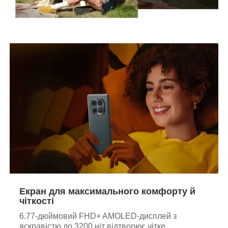
Екран для максимального комфорту й
чіткості
6.77-дюймовий FHD+ AMOLED-дисплей з
яскравістю до 3200 ніт відтворює чітке