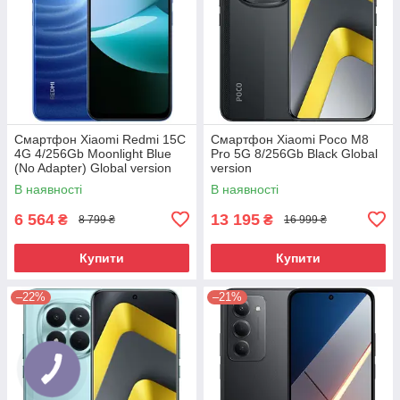
Смартфон Xiaomi Redmi 15C
Смартфон Xiaomi Poco M8
4G 4/256Gb Moonlight Blue
Pro 5G 8/256Gb Black Global
(No Adapter) Global version
version
В наявності
В наявності
6 564
13 195
₴
₴
8 799 ₴
16 999 ₴
Купити
Купити
–22%
–21%