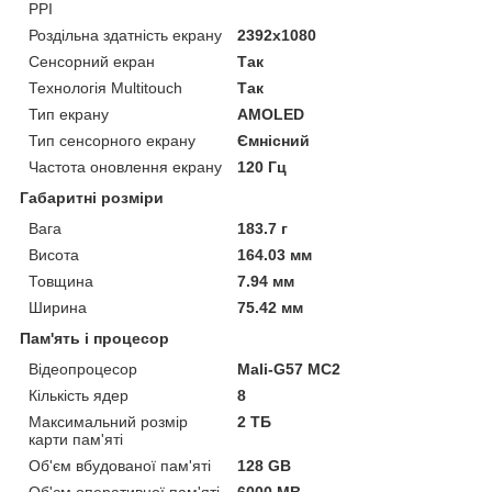
PPI
Роздільна здатність екрану
2392x1080
Сенсорний екран
Так
Технологія Multitouch
Так
Тип екрану
AMOLED
Тип сенсорного екрану
Ємнісний
Частота оновлення екрану
120 Гц
Габаритні розміри
Вага
183.7 г
Висота
164.03 мм
Товщина
7.94 мм
Ширина
75.42 мм
Пам'ять і процесор
Відеопроцесор
Mali-G57 MC2
Кількість ядер
8
Максимальний розмір
2 ТБ
карти пам'яті
Об'єм вбудованої пам'яті
128 GB