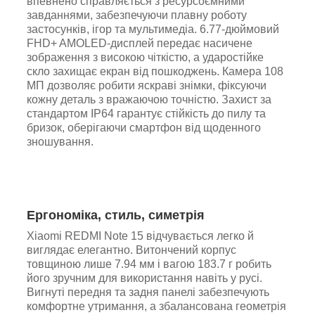
впевнено справляється з ресурсоємними
завданнями, забезпечуючи плавну роботу
застосунків, ігор та мультимедіа. 6.77-дюймовий
FHD+ AMOLED-дисплей передає насичене
зображення з високою чіткістю, а ударостійке
скло захищає екран від пошкоджень. Камера 108
МП дозволяє робити яскраві знімки, фіксуючи
кожну деталь з вражаючою точністю. Захист за
стандартом IP64 гарантує стійкість до пилу та
бризок, оберігаючи смартфон від щоденного
зношування.
Ергономіка, стиль, симетрія
Xiaomi REDMI Note 15 відчувається легко й
виглядає елегантно. Витончений корпус
товщиною лише 7.94 мм і вагою 183.7 г робить
його зручним для використання навіть у русі.
Вигнуті передня та задня панелі забезпечують
комфортне утримання, а збалансована геометрія