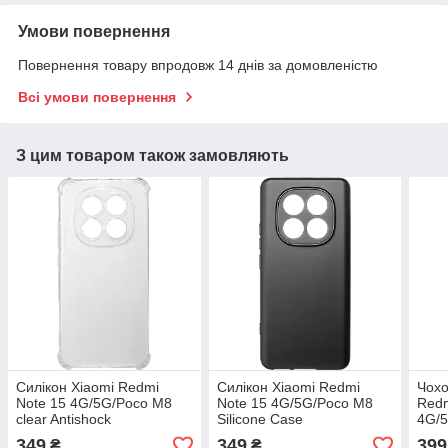
Умови повернення
Повернення товару впродовж 14 днів за домовленістю
Всі умови повернення
З цим товаром також замовляють
Силікон Xiaomi Redmi
Силікон Xiaomi Redmi
Чохо
Note 15 4G/5G/Poco M8
Note 15 4G/5G/Poco M8
Redm
clear Antishock
Silicone Case
4G/5
349
349
399
₴
₴