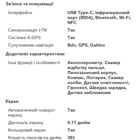
Зв'язок та комунікації
Інтерфейси
USB Type-C, Інфрачервоний
порт (IRDA), Bluetooth, Wi-Fi,
NFC
Синхронізація з ПК
Так
Система A-GPS
Так
Супутникова навігація
Bds, GPS, Galileo
Додаткові характеристики
Інші функції і особливості
Акселлерометр, Сканер
відбитку пальця,
Пилозахисний корпус,
Компас, Ліхтарик, Сканер
особи, Датчик освітленості,
Гіроскоп, Швидка зарядка,
Датчик наближення
Екран
Автоматичний поворот
Так
екрану
Діагональ екрану
6.77 дюйм
Кольоровий екран
Так
Кількість пікселів на дюйм,
381