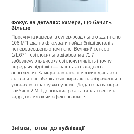
Фокус на деталях: камера, що бачить
більше
Просунута камера із супер-роздільною здатністю
108 МП здатна фіксувати найдрібніші деталі з
неперевершеною точністю. Великий сенсор
1/1.67″ і світлосильна діафрагма f/1.7
забезпечують високу світлочутливість і точну
передачу відтінків — навіть за складного
освітлення. Камера вловлює широкий діапазон
світла й тіні, зберігаючи виразність зображення в
умовах контрасту чи сутінків. Додаткова камера
глибини 2 МП допомагає розставити акценти в
кадрі, посилюючи ефект розмиття.
Знімки, готові до публікації