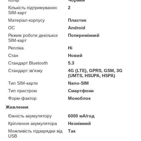
Колір
Чорний
Кількість підтримуваних
2
SIM-карт
Матеріал корпусу
Пластик
ОС
Android
Режим роботи декількох
Поперемінний
SIM-карт
Репліка
Ні
Стан
Новий
Стандарт Bluetooth
5.3
Стандарт зв'язку
4G (LTE), GPRS, GSM, 3G
(UMTS, HSUPA, HSPA)
Тип SIM-карти
Nano-SIM
Тип пристрою
Смартфони
Форм-фактор
Моноблок
Живлення
Ємність акумулятору
6000 мА/год
Кріплення акумулятора
Незнімний
Можливість підзарядки від
Так
USB