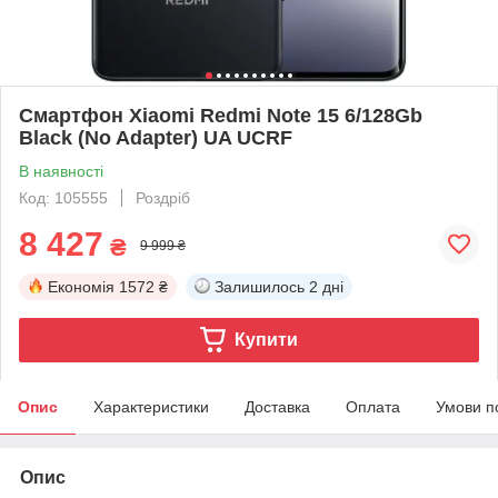
Смартфон Xiaomi Redmi Note 15 6/128Gb
Black (No Adapter) UA UCRF
В наявності
Код: 105555
Роздріб
8 427
₴
9 999 ₴
Економія
1572 ₴
Залишилось
2 дні
Купити
Опис
Характеристики
Доставка
Оплата
Умови п
Опис