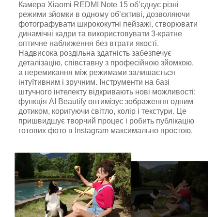
Камера Xiaomi REDMI Note 15 об’єднує різні
режими зйомки в одному об’єктиві, дозволяючи
фотографувати ширококутні пейзажі, створювати
динамічні кадри та використовувати 3-кратне
оптичне наближення без втрати якості.
Надвисока роздільна здатність забезпечує
деталізацію, співставну з професійною зйомкою,
а перемикання між режимами залишається
інтуїтивним і зручним. Інструменти на базі
штучного інтелекту відкривають нові можливості:
функція AI Beautify оптимізує зображення одним
дотиком, коригуючи світло, колір і текстури. Це
пришвидшує творчий процес і робить публікацію
готових фото в Instagram максимально простою.