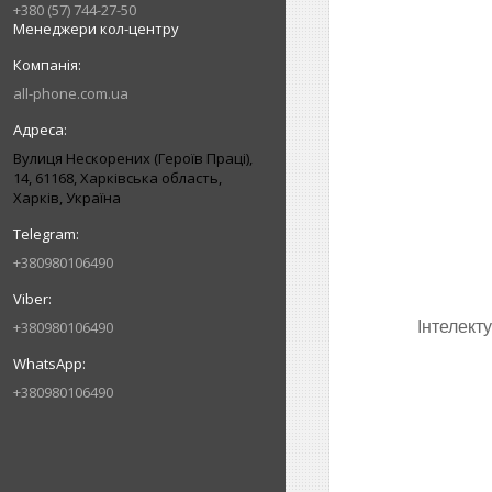
+380 (57) 744-27-50
Менеджери кол-центру
all-phone.com.ua
Вулиця Нескорених (Героїв Праці),
14, 61168, Харківська область,
Харків, Україна
+380980106490
+380980106490
Інтелект
+380980106490