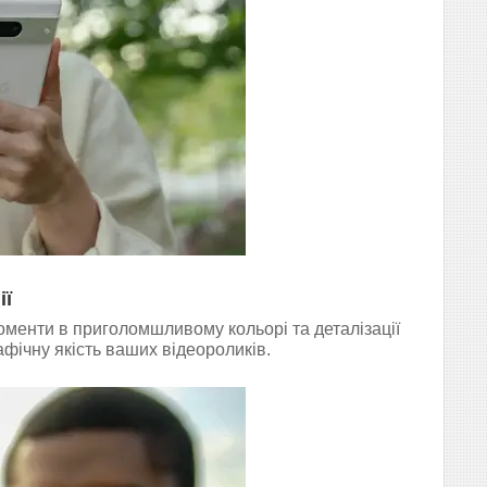
ії
оменти в приголомшливому кольорі та деталізації
афічну якість ваших відеороликів.