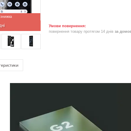
дні
повернення товару протягом 14 днів
за домо
теристики