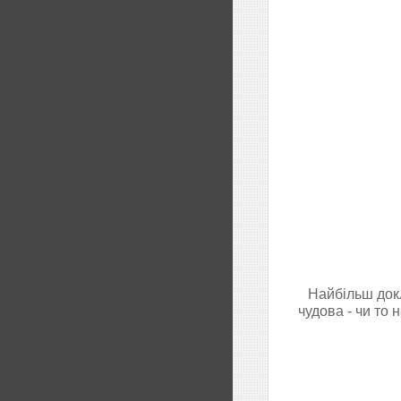
Найбільш док
чудова - чи то 