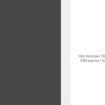
Чип безпеки Ti
SIM-карток і 