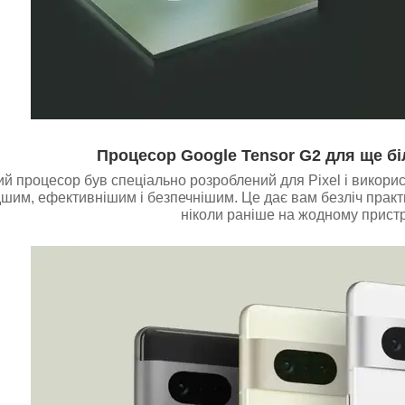
Процесор Google Tensor G2 для ще бі
й процесор був спеціально розроблений для Pixel і викорис
шим, ефективнішим і безпечнішим. Це дає вам безліч практич
ніколи раніше на жодному пристро