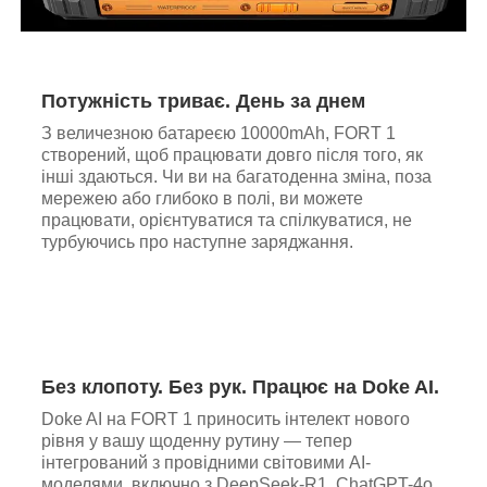
Потужність триває. День за днем
З величезною батареєю 10000mAh, FORT 1
створений, щоб працювати довго після того, як
інші здаються. Чи ви на багатоденна зміна, поза
мережею або глибоко в полі, ви можете
працювати, орієнтуватися та спілкуватися, не
турбуючись про наступне заряджання.
Без клопоту. Без рук. Працює на Doke AI.
Doke AI на FORT 1 приносить інтелект нового
рівня у вашу щоденну рутину — тепер
інтегрований з провідними світовими AI-
моделями, включно з DeepSeek-R1, ChatGPT-4o