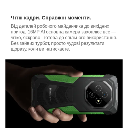
Чіткі кадри. Справжні моменти.
Від деталей робочого майданчика до вихідних
пригод, 16MP AI основна камера захоплює все —
чітко, яскраво і готова до спільного використання.
Без зайвих турбот, просто чудові результати
щоразу, коли ви натискаєте.