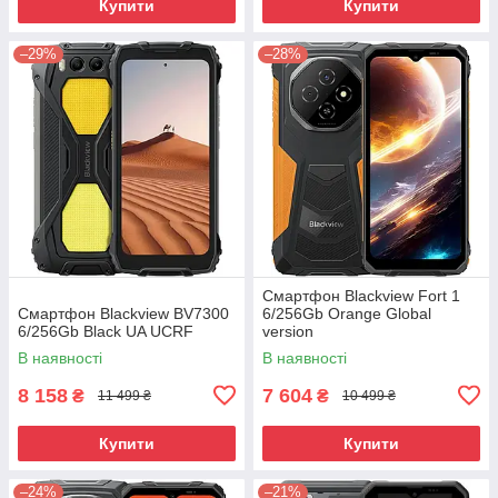
Купити
Купити
–29%
–28%
Смартфон Blackview Fort 1
Смартфон Blackview BV7300
6/256Gb Orange Global
6/256Gb Black UA UCRF
version
В наявності
В наявності
8 158
7 604
₴
₴
11 499 ₴
10 499 ₴
Купити
Купити
–24%
–21%