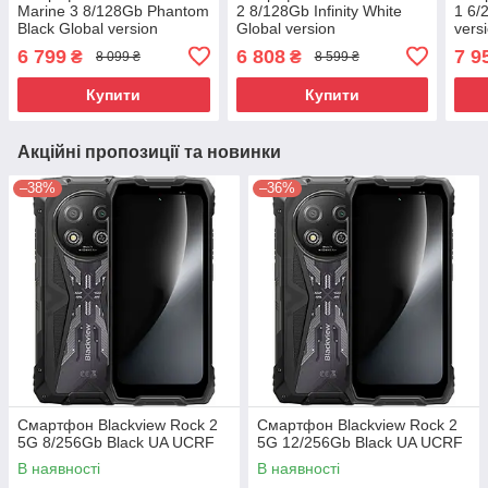
Marine 3 8/128Gb Phantom
2 8/128Gb Infinity White
1 6/
Black Global version
Global version
vers
6 799
6 808
7 9
₴
₴
8 099 ₴
8 599 ₴
Купити
Купити
Акційні пропозиції та новинки
–38%
–36%
Смартфон Blackview Rock 2
Смартфон Blackview Rock 2
5G 8/256Gb Black UA UCRF
5G 12/256Gb Black UA UCRF
В наявності
В наявності