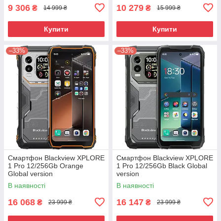
9 306
10 279
₴
₴
14 999 ₴
15 999 ₴
Купити
Купити
–33%
–33%
Смартфон Blackview XPLORE
Смартфон Blackview XPLORE
1 Pro 12/256Gb Orange
1 Pro 12/256Gb Black Global
Global version
version
В наявності
В наявності
16 068
16 147
₴
₴
23 999 ₴
23 999 ₴