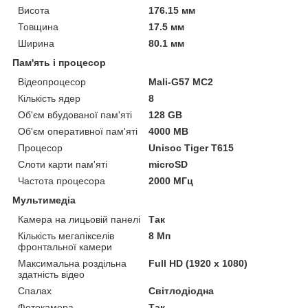
Висота
176.15 мм
Товщина
17.5 мм
Ширина
80.1 мм
Пам'ять і процесор
Відеопроцесор
Mali-G57 MC2
Кількість ядер
8
Об'єм вбудованої пам'яті
128 GB
Об'єм оперативної пам'яті
4000 MB
Процесор
Unisoc Tiger T615
Слоти карти пам'яті
microSD
Частота процесора
2000 МГц
Мультимедіа
Камера на лицьовій панелі
Так
Кількість мегапікселів
8 Мп
фронтальної камери
Максимальна роздільна
Full HD (1920 x 1080)
здатність відео
Спалах
Світлодіодна
Фотокамера
Так