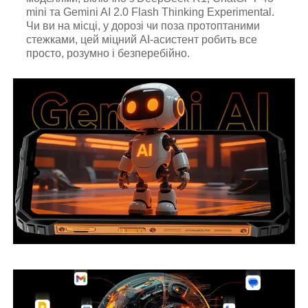
mini та Gemini AI 2.0 Flash Thinking Experimental.
Чи ви на місці, у дорозі чи поза протоптаними
стежками, цей міцний AI-асистент робить все
просто, розумно і безперебійно.