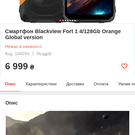
Смартфон Blackview Fort 1 4/128Gb Orange
Global version
Немає в наявності
Код: 104294
Роздріб
6 999
₴
Опис
Характеристики
Доставка
Оплата
Умови п
Опис