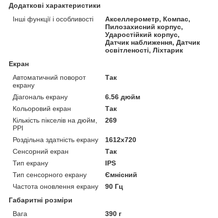
Додаткові характеристики
Інші функції і особливості
Акселлерометр, Компас,
Пилозахисний корпус,
Ударостійкий корпус,
Датчик наближення, Датчик
освітленості, Ліхтарик
Екран
Автоматичний поворот
Так
екрану
Діагональ екрану
6.56 дюйм
Кольоровий екран
Так
Кількість пікселів на дюйм,
269
PPI
Роздільна здатність екрану
1612х720
Сенсорний екран
Так
Тип екрану
IPS
Тип сенсорного екрану
Ємнісний
Частота оновлення екрану
90 Гц
Габаритні розміри
Вага
390 г