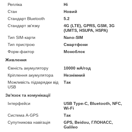
Репліка
Ні
Стан
Новий
Стандарт Bluetooth
5.2
Стандарт зв'язку
4G (LTE), GPRS, GSM, 3G
(UMTS, HSUPA, HSPA)
Тип SIM-карти
Nano-SIM
Тип пристрою
Смартфони
Форм-фактор
Моноблок
Живлення
Ємність акумулятору
10000 мА/год
Кріплення акумулятора
Незнімний
Можливість підзарядки від
Так
USB
Зв'язок та комунікації
Інтерфейси
USB Type-C, Bluetooth, NFC,
Wi-Fi
Система A-GPS
Так
Супутникова навігація
GPS, Beidou, ГЛОНАСС,
Galileo