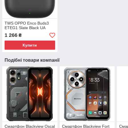
TWS OPPO Enco Buds3
ETEG1 Slate Black UA
1 266
₴
Купити
Подібні товари компанії
Смартфон Blackview Oscal
Смартфон Blackview Fort
Смар