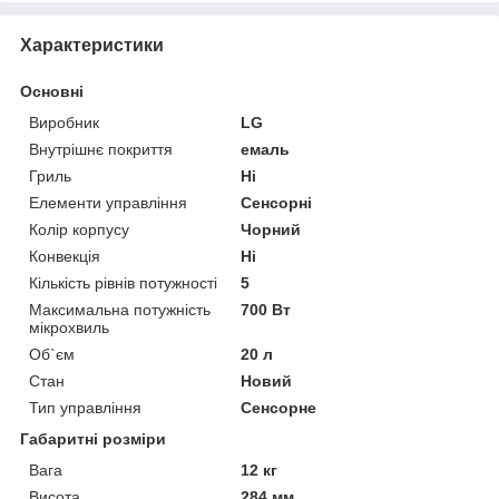
Характеристики
Основні
Виробник
LG
Внутрішнє покриття
емаль
Гриль
Ні
Елементи управління
Сенсорні
Колір корпусу
Чорний
Конвекція
Ні
Кількість рівнів потужності
5
Максимальна потужність
700 Вт
мікрохвиль
Об`єм
20 л
Стан
Новий
Тип управління
Сенсорне
Габаритні розміри
Вага
12 кг
Висота
284 мм