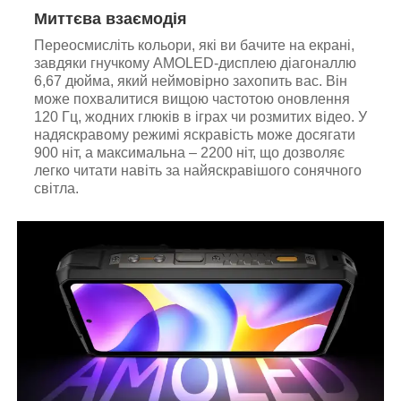
Миттєва взаємодія
Переосмисліть кольори, які ви бачите на екрані,
завдяки гнучкому AMOLED-дисплею діагоналлю
6,67 дюйма, який неймовірно захопить вас. Він
може похвалитися вищою частотою оновлення
120 Гц, жодних глюків в іграх чи розмитих відео. У
надяскравому режимі яскравість може досягати
900 ніт, а максимальна – 2200 ніт, що дозволяє
легко читати навіть за найяскравішого сонячного
світла.