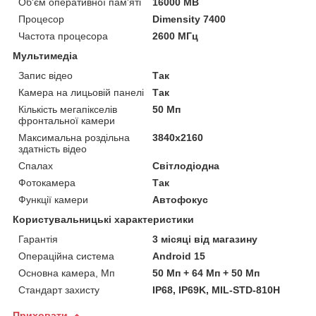
Об'єм оперативної пам'яті
16000 MB
Процесор
Dimensity 7400
Частота процесора
2600 МГц
Мультимедіа
Запис відео
Так
Камера на лицьовій панелі
Так
Кількість мегапікселів
50 Мп
фронтальної камери
Максимальна роздільна
3840x2160
здатність відео
Спалах
Світлодіодна
Фотокамера
Так
Функції камери
Автофокус
Користувальницькі характеристики
Гарантія
3 місяці від магазину
Операційна система
Android 15
Основна камера, Мп
50 Мп + 64 Мп + 50 Мп
Стандарт захисту
IP68, IP69K, MIL-STD-810H
Приховати