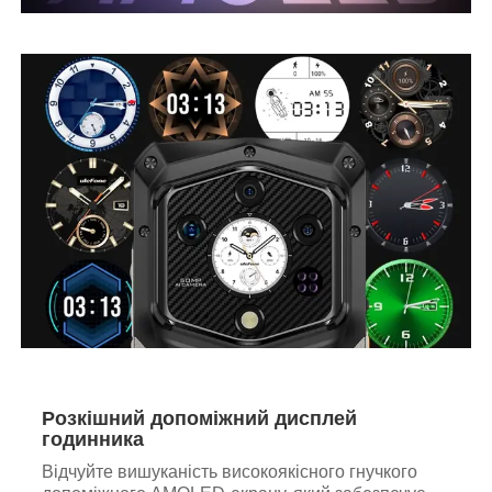
Розкішний допоміжний дисплей
годинника
Відчуйте вишуканість високоякісного гнучкого