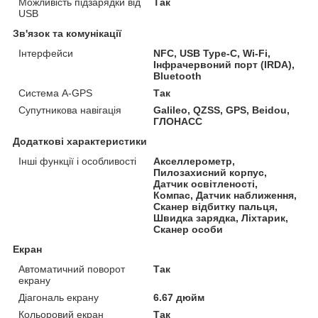
Можливість підзарядки від
Так
USB
Зв'язок та комунікації
Інтерфейси
NFC, USB Type-C, Wi-Fi,
Інфрачервоний порт (IRDA),
Bluetooth
Система A-GPS
Так
Супутникова навігація
Galileo, QZSS, GPS, Beidou,
ГЛОНАСС
Додаткові характеристики
Інші функції і особливості
Акселлерометр,
Пилозахисний корпус,
Датчик освітленості,
Компас, Датчик наближення,
Сканер відбитку пальця,
Швидка зарядка, Ліхтарик,
Сканер особи
Екран
Автоматичний поворот
Так
екрану
Діагональ екрану
6.67 дюйм
Кольоровий екран
Так