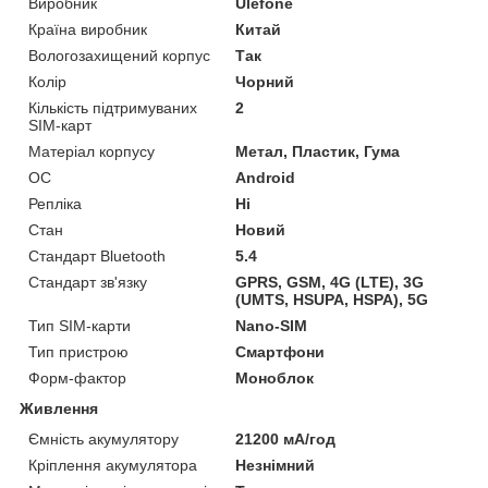
Виробник
Ulefone
Країна виробник
Китай
Вологозахищений корпус
Так
Колір
Чорний
Кількість підтримуваних
2
SIM-карт
Матеріал корпусу
Метал, Пластик, Гума
ОС
Android
Репліка
Ні
Стан
Новий
Стандарт Bluetooth
5.4
Стандарт зв'язку
GPRS, GSM, 4G (LTE), 3G
(UMTS, HSUPA, HSPA), 5G
Тип SIM-карти
Nano-SIM
Тип пристрою
Смартфони
Форм-фактор
Моноблок
Живлення
Ємність акумулятору
21200 мА/год
Кріплення акумулятора
Незнімний