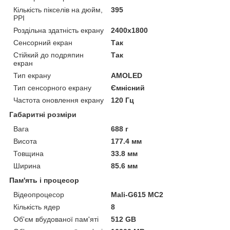
Кількість пікселів на дюйм,
395
PPI
Роздільна здатність екрану
2400x1800
Сенсорний екран
Так
Стійкий до подряпин
Так
екран
Тип екрану
AMOLED
Тип сенсорного екрану
Ємнісний
Частота оновлення екрану
120 Гц
Габаритні розміри
Вага
688 г
Висота
177.4 мм
Товщина
33.8 мм
Ширина
85.6 мм
Пам'ять і процесор
Відеопроцесор
Mali-G615 MC2
Кількість ядер
8
Об'єм вбудованої пам'яті
512 GB