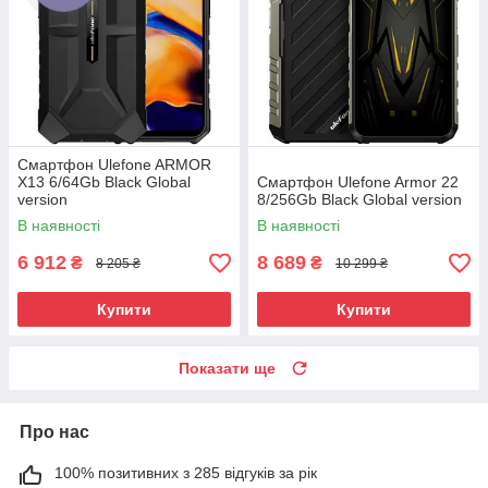
Смартфон Ulefone ARMOR
X13 6/64Gb Black Global
Смартфон Ulefone Armor 22
version
8/256Gb Black Global version
В наявності
В наявності
6 912
8 689
₴
₴
8 205 ₴
10 299 ₴
Купити
Купити
Показати ще
Про нас
100% позитивних з 285 відгуків за рік