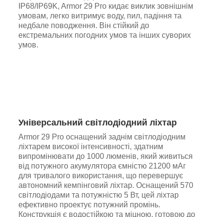
IP68/IP69K, Armor 29 Pro кидає виклик зовнішнім
умовам, легко витримує воду, пил, падіння та
недбале поводження. Він стійкий до
екстремальних погодних умов та інших суворих
умов.
Універсальний світлодіодний ліхтар
Armor 29 Pro оснащений заднім світлодіодним
ліхтарем високої інтенсивності, здатним
випромінювати до 1000 люменів, який живиться
від потужного акумулятора ємністю 21200 мАг
для тривалого використання, що перевершує
автономний кемпінговий ліхтар. Оснащений 570
світлодіодами та потужністю 5 Вт, цей ліхтар
ефективно проектує потужний промінь.
Конструкція є водостійкою та міцною, готовою до