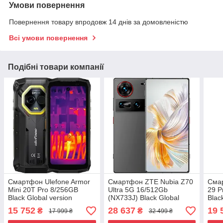
Умови повернення
Повернення товару впродовж 14 днів за домовленістю
Всі умови повернення
Подібні товари компанії
Смартфон Ulefone Armor
Смартфон ZTE Nubia Z70
Смар
Mini 20T Pro 8/256GB
Ultra 5G 16/512Gb
29 P
Black Global version
(NX733J) Black Global
Blac
version
15 752
28 637
19 
₴
₴
17 999 ₴
32 499 ₴