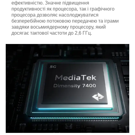
ефективністю. Значне підвищення
продуктивності як процесора, так і графічного
процесора дозволяє насолоджуватися
безперебійною потоковою передачею та іграми
завдяки восьмиядерному процесору, який
досягає тактової частоти до 2,6 ГГц.