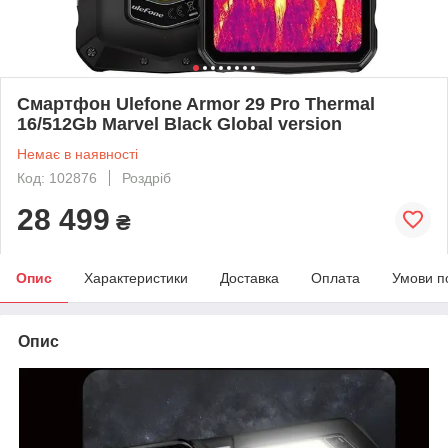
Смартфон Ulefone Armor 29 Pro Thermal
16/512Gb Marvel Black Global version
Немає в наявності
Код: 102876
Роздріб
28 499
₴
Опис
Характеристики
Доставка
Оплата
Умови п
Опис