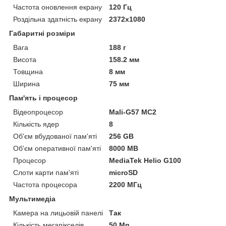
Частота оновлення екрану
120 Гц
Роздільна здатність екрану
2372x1080
Габаритні розміри
Вага
188 г
Висота
158.2 мм
Товщина
8 мм
Ширина
75 мм
Пам'ять і процесор
Відеопроцесор
Mali-G57 MC2
Кількість ядер
8
Об'єм вбудованої пам'яті
256 GB
Об'єм оперативної пам'яті
8000 MB
Процесор
MediaTek Helio G100
Слоти карти пам'яті
microSD
Частота процесора
2200 МГц
Мультимедіа
Камера на лицьовій панелі
Так
Кількість мегапікселів
50 Мп