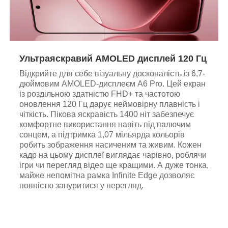
Ультраяскравий AMOLED дисплей 120 Гц
Відкрийте для себе візуальну досконалість із 6,7-
дюймовим AMOLED-дисплеєм A6 Pro. Цей екран
із роздільною здатністю FHD+ та частотою
оновлення 120 Гц дарує неймовірну плавність і
чіткість. Пікова яскравість 1400 ніт забезпечує
комфортне використання навіть під палючим
сонцем, а підтримка 1,07 мільярда кольорів
робить зображення насиченим та живим. Кожен
кадр на цьому дисплеї виглядає чарівно, роблячи
ігри чи перегляд відео ще кращими. А дуже тонка,
майже непомітна рамка Infinite Edge дозволяє
повністю зануритися у перегляд.