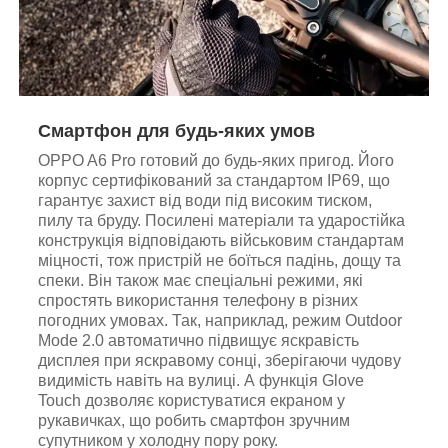
Смартфон для будь-яких умов
OPPO A6 Pro готовий до будь-яких пригод. Його
корпус сертифікований за стандартом IP69, що
гарантує захист від води під високим тиском,
пилу та бруду. Посилені матеріали та ударостійка
конструкція відповідають військовим стандартам
міцності, тож пристрій не боїться падінь, дощу та
спеки. Він також має спеціальні режими, які
спростять використання телефону в різних
погодних умовах. Так, наприклад, режим Outdoor
Mode 2.0 автоматично підвищує яскравість
дисплея при яскравому сонці, зберігаючи чудову
видимість навіть на вулиці. А функція Glove
Touch дозволяє користуватися екраном у
рукавичках, що робить смартфон зручним
супутником у холодну пору року.