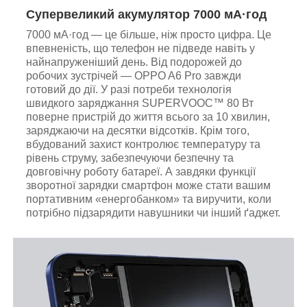
Супервеликий акумулятор 7000 мА·год
7000 мА·год — це більше, ніж просто цифра. Це
впевненість, що телефон не підведе навіть у
найнапруженіший день. Від подорожей до
робочих зустрічей — OPPO A6 Pro завжди
готовий до дії. У разі потреби технологія
швидкого заряджання SUPERVOOC™ 80 Вт
поверне пристрій до життя всього за 10 хвилин,
заряджаючи на десятки відсотків. Крім того,
вбудований захист контролює температуру та
рівень струму, забезпечуючи безпечну та
довговічну роботу батареї. А завдяки функції
зворотної зарядки смартфон може стати вашим
портативним «енергобанком» та виручити, коли
потрібно підзарядити навушники чи інший ґаджет.