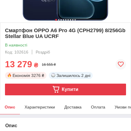
Смартфон OPPO A6 Pro 4G (CPH2799) 8/256Gb
Stellar Blue UA UCRF
В наявності
Код: 102616
Роздріб
13 279
₴
16 555 ₴
Економія
3276 ₴
Залишилось
2 дні
Купити
Опис
Характеристики
Доставка
Оплата
Умови п
Опис