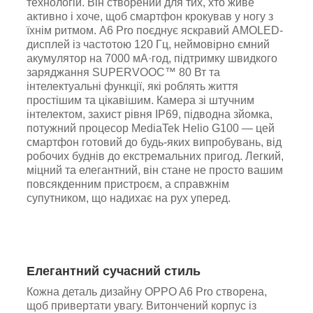
технологій. Він створений для тих, хто живе
активно і хоче, щоб смартфон крокував у ногу з
їхнім ритмом. A6 Pro поєднує яскравий AMOLED-
дисплей із частотою 120 Гц, неймовірно ємний
акумулятор на 7000 мА·год, підтримку швидкого
заряджання SUPERVOOC™ 80 Вт та
інтелектуальні функції, які роблять життя
простішим та цікавішим. Камера зі штучним
інтелектом, захист рівня IP69, підводна зйомка,
потужний процесор MediaTek Helio G100 — цей
смартфон готовий до будь-яких випробувань, від
робочих буднів до екстремальних пригод. Легкий,
міцний та елегантний, він стане не просто вашим
повсякденним пристроєм, а справжнім
супутником, що надихає на рух уперед.
Елегантний сучасний стиль
Кожна деталь дизайну OPPO A6 Pro створена,
щоб привертати увагу. Витончений корпус із