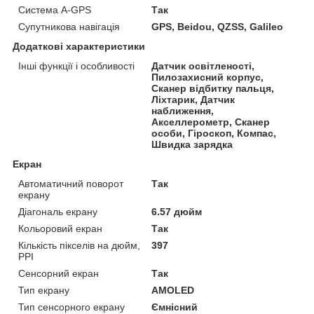
Система A-GPS
Так
Супутникова навігація
GPS, Beidou, QZSS, Galileo
Додаткові характеристики
Інші функції і особливості
Датчик освітленості,
Пилозахисний корпус,
Сканер відбитку пальця,
Ліхтарик, Датчик
наближення,
Акселлерометр, Сканер
особи, Гіроскоп, Компас,
Швидка зарядка
Екран
Автоматичний поворот
Так
екрану
Діагональ екрану
6.57 дюйм
Кольоровий екран
Так
Кількість пікселів на дюйм,
397
PPI
Сенсорний екран
Так
Тип екрану
AMOLED
Тип сенсорного екрану
Ємнісний