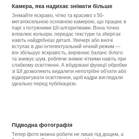
Камера, яка надихає знімати більше
Знімайте яскраво, чітко та красиво з 50-
мегапіксельною основною камерою, що працює в
парі з потужними ШІ-алгоритмами. Вона точно
вловлює кольори, передає текстури та зберігає
навіть найдрібніші деталі. Увечері або вночі
вступає в дію інтелектуальний нічний режим —
він збільшує яскравість, вирівнює баланс білого
та знижує шум, роблячи знімки чіткими навіть при
слабкому освітленні. А вбудовані функції обробки
зі ШІ дозволяють видалити непотрібні об'єкти або
відкоригувати освітлення, щоб кадри виглядали
ідеально перед публікацією.
Підводна фотографія
Тепер фото можна робити не лише під дощем, а