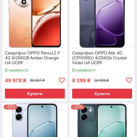
Смартфон OPPO Reno12 F
Смартфон OPPO A6k 4G
4G 8/256GB Amber Orange
(CPH2891) 4/256Gb Crystal
UA UCRF
Violet UA UCRF
В наявності
В наявності
49 978
8 199
₴
₴
90 937 ₴
10 999 ₴
Купити
Купити
–25%
–25%