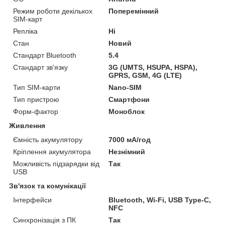
Режим роботи декількох
Поперемінний
SIM-карт
Репліка
Ні
Стан
Новий
Стандарт Bluetooth
5.4
Стандарт зв'язку
3G (UMTS, HSUPA, HSPA),
GPRS, GSM, 4G (LTE)
Тип SIM-карти
Nano-SIM
Тип пристрою
Смартфони
Форм-фактор
Моноблок
Живлення
Ємність акумулятору
7000 мА/год
Кріплення акумулятора
Незнімний
Можливість підзарядки від
Так
USB
Зв'язок та комунікації
Інтерфейси
Bluetooth, Wi-Fi, USB Type-C,
NFC
Синхронізація з ПК
Так