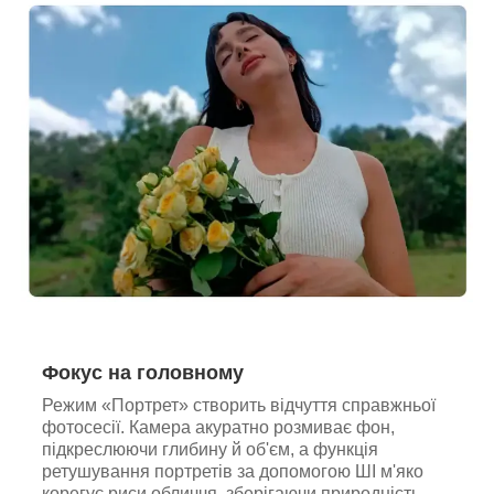
Фокус на головному
Режим «Портрет» створить відчуття справжньої
фотосесії. Камера акуратно розмиває фон,
підкреслюючи глибину й об'єм, а функція
ретушування портретів за допомогою ШІ м'яко
корегує риси обличчя, зберігаючи природність.