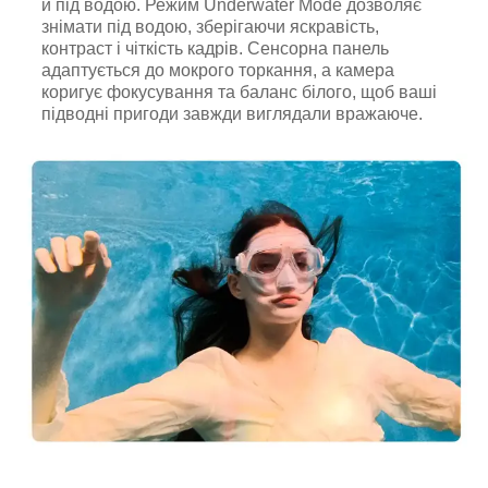
й під водою. Режим Underwater Mode дозволяє
знімати під водою, зберігаючи яскравість,
контраст і чіткість кадрів. Сенсорна панель
адаптується до мокрого торкання, а камера
коригує фокусування та баланс білого, щоб ваші
підводні пригоди завжди виглядали вражаюче.