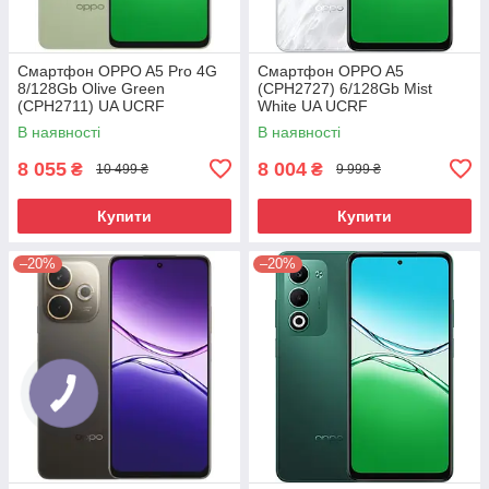
Смартфон OPPO A5 Pro 4G
Смартфон OPPO A5
8/128Gb Olive Green
(CPH2727) 6/128Gb Mist
(CPH2711) UA UCRF
White UA UCRF
В наявності
В наявності
8 055
8 004
₴
₴
10 499 ₴
9 999 ₴
Купити
Купити
–20%
–20%