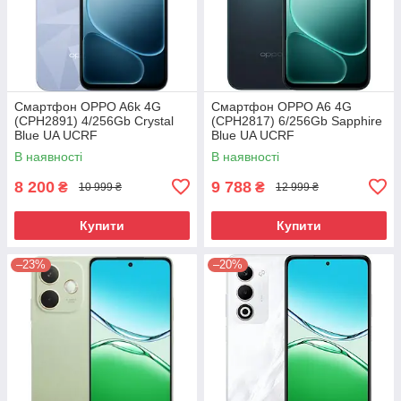
Смартфон OPPO A6k 4G
Смартфон OPPO A6 4G
(CPH2891) 4/256Gb Crystal
(CPH2817) 6/256Gb Sapphire
Blue UA UCRF
Blue UA UCRF
В наявності
В наявності
8 200
9 788
₴
₴
10 999 ₴
12 999 ₴
Купити
Купити
–23%
–20%