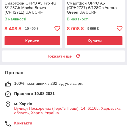
Смартфон OPPO A5 Pro 4G
Смартфон OPPO A5
8/128Gb Mocha Brown
(CPH2727) 6/128Gb Aurora
(CPH2711) UA UCRF
Green UA UCRF
В наявності
В наявності
8 408
8 008
₴
₴
10 499 ₴
9 999 ₴
Купити
Купити
Показати ще
Про нас
100% позитивних з 282 відгуків за рік
Працює з 10.08.2021
м. Харків
Вулиця Нескорених (Героїв Праці), 14, 61168, Харківська
область, Харків, Україна
Контакти