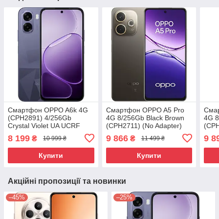
Смартфон OPPO A6k 4G
Смартфон OPPO A5 Pro
Сма
(CPH2891) 4/256Gb
4G 8/256Gb Black Brown
4G 8
Crystal Violet UA UCRF
(CPH2711) (No Adapter)
(CP
UA UCRF
8 199
9 866
9 8
₴
₴
10 999 ₴
11 499 ₴
Купити
Купити
Акційні пропозиції та новинки
–45%
–25%