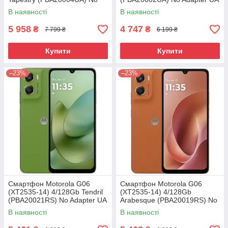
Adapter UA UCRF
UCRF
В наявності
В наявності
5 958
4 747
₴
₴
7 799 ₴
6 199 ₴
Купити
Купити
–23%
–23%
Смартфон Motorola G06
Смартфон Motorola G06
(XT2535-14) 4/128Gb Tendril
(XT2535-14) 4/128Gb
(PBA20021RS) No Adapter UA
Arabesque (PBA20019RS) No
UCRF
Adapter UA UCRF
В наявності
В наявності