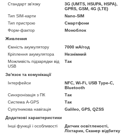
Стандарт зв'язку
3G (UMTS, HSUPA, HSPA),
GPRS, GSM, 4G (LTE)
Тип SIM-карти
Nano-SIM
Тип пристрою
Смартфони
Форм-фактор
Моноблок
Живлення
Ємність акумулятору
7000 мА/год
Кріплення акумулятора
Незнімний
Можливість підзарядки від
Так
USB
Зв'язок та комунікації
Інтерфейси
NFC, Wi-Fi, USB Type-C,
Bluetooth
Синхронізація з ПК
Так
Система A-GPS
Так
Супутникова навігація
Galileo, GPS, QZSS
Додаткові характеристики
Інші функції і особливості
Датчик освітленості,
Ліхтарик, Сканер відбитку