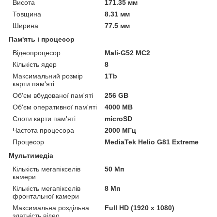
Висота
171.35 мм
Товщина
8.31 мм
Ширина
77.5 мм
Пам'ять і процесор
Відеопроцесор
Mali-G52 MC2
Кількість ядер
8
Максимальний розмір
1Tb
карти пам'яті
Об'єм вбудованої пам'яті
256 GB
Об'єм оперативної пам'яті
4000 MB
Слоти карти пам'яті
microSD
Частота процесора
2000 МГц
Процесор
MediaTek Helio G81 Extreme
Мультимедіа
Кількість мегапікселів
50 Мп
камери
Кількість мегапікселів
8 Мп
фронтальної камери
Максимальна роздільна
Full HD (1920 x 1080)
здатність відео