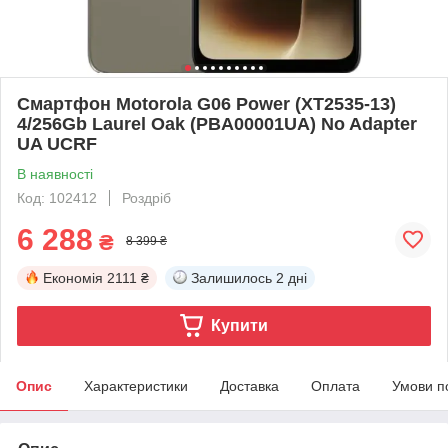
Смартфон Motorola G06 Power (XT2535-13)
4/256Gb Laurel Oak (PBA00001UA) No Adapter
UA UCRF
В наявності
Код: 102412
Роздріб
6 288
₴
8 399 ₴
Економія
2111 ₴
Залишилось
2 дні
Купити
Опис
Характеристики
Доставка
Оплата
Умови п