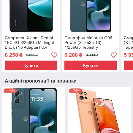
Смартфон Xiaomi Redmi
Смартфон Motorola G06
Смар
15C 4G 8/256Gb Midnight
Power (XT2535-13)
(XT2
Black (No Adapter) UA
4/256Gb Tepestry
Tape
UCRF
(PBA00000UA) No Adapter
Adap
8 258
6 288
5 9
₴
₴
9 899 ₴
8 399 ₴
UA UCRF
Купити
Купити
Акційні пропозиції та новинки
–25%
–24%