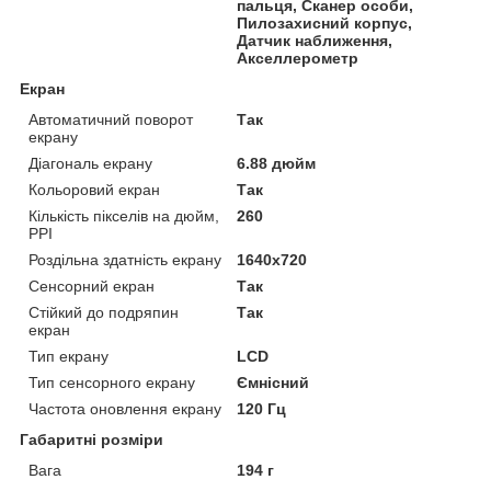
пальця, Сканер особи,
Пилозахисний корпус,
Датчик наближення,
Акселлерометр
Екран
Автоматичний поворот
Так
екрану
Діагональ екрану
6.88 дюйм
Кольоровий екран
Так
Кількість пікселів на дюйм,
260
PPI
Роздільна здатність екрану
1640x720
Сенсорний екран
Так
Стійкий до подряпин
Так
екран
Тип екрану
LCD
Тип сенсорного екрану
Ємнісний
Частота оновлення екрану
120 Гц
Габаритні розміри
Вага
194 г