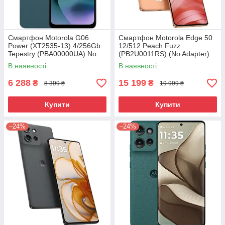
Смартфон Motorola G06
Смартфон Motorola Edge 50
Power (XT2535-13) 4/256Gb
12/512 Peach Fuzz
Tepestry (PBA00000UA) No
(PB2U0011RS) (No Adapter)
Adapter UA UCRF
UA UCRF
В наявності
В наявності
6 288
15 199
₴
₴
8 399 ₴
19 999 ₴
Купити
Купити
–24%
–24%