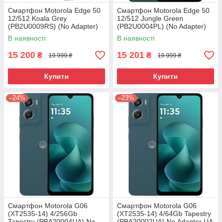
Смартфон Motorola Edge 50
Смартфон Motorola Edge 50
12/512 Koala Grey
12/512 Jungle Green
(PB2U0009RS) (No Adapter)
(PB2U0004PL) (No Adapter)
UA UCRF
UA UCRF
В наявності
В наявності
15 200
15 201
₴
₴
19 999 ₴
19 999 ₴
Купити
Купити
–24%
–23%
Смартфон Motorola G06
Смартфон Motorola G06
(XT2535-14) 4/256Gb
(XT2535-14) 4/64Gb Tapestry
Tapestry (PBA20004UA) No
(PBA20002UA) No Adapter UA