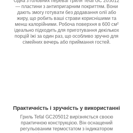
Одна з головних переваг гриля Tefal GC 205012
— пластини з антипригарним покриттям. Вони
дають змогу готувати без додавання олії або
жиру, що робить ваші страви кориснішими та
менш калорійними. Робоча поверхня в 600 см²
ідеально підходить для приготування декількох
порцій їжі за один раз, що особливо зручно для
сімейних вечерь або приймання гостей.
Практичність і зручність у використанні
Гриль Tefal GC205012 вирізняється своєю
практичною конструкцією. Він оснащений
регульованим термостатом з індикатором