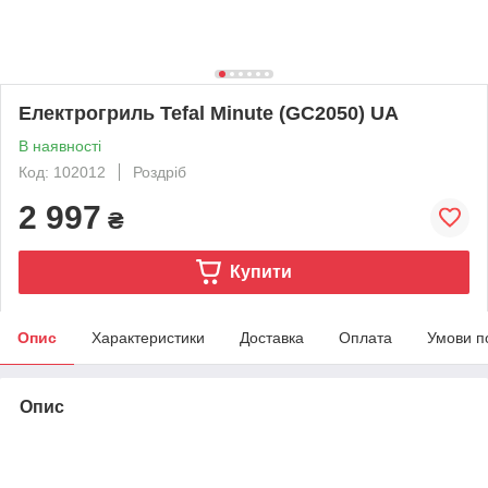
Електрогриль Tefal Minute (GC2050) UA
В наявності
Код: 102012
Роздріб
2 997
₴
Купити
Опис
Характеристики
Доставка
Оплата
Умови п
Опис