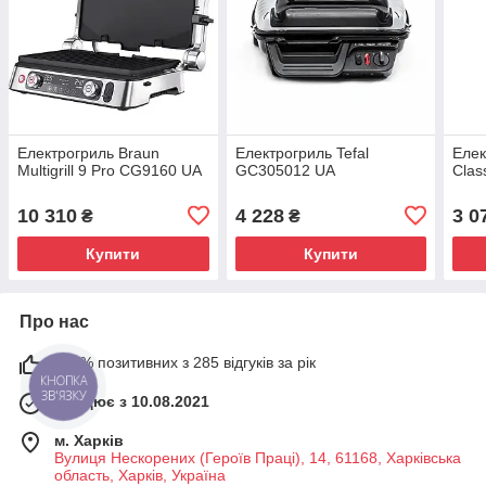
Електрогриль Braun
Електрогриль Tefal
Елек
Multigrill 9 Pro CG9160 UA
GC305012 UA
Clas
10 310
4 228
3 0
₴
₴
Купити
Купити
Про нас
100% позитивних з 285 відгуків за рік
КНОПКА
ЗВ'ЯЗКУ
Працює з 10.08.2021
м. Харків
Вулиця Нескорених (Героїв Праці), 14, 61168, Харківська
область, Харків, Україна