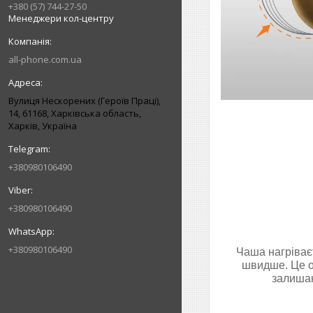
+380 (57) 744-27-50
Менеджери кол-центру
all-phone.com.ua
Вулиця Нескорених (Героїв Праці),
14, 61168, Харківська область,
Харків, Україна
+380980106490
+380980106490
+380980106490
Чаша нагріваєт
швидше. Це ос
залишаю