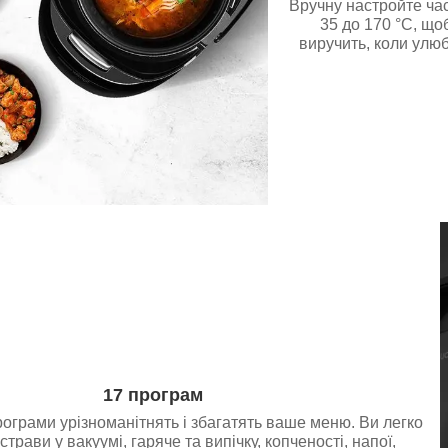
Вручну настройте час 
35 до 170 °C, що
виручить, коли улюб
17 програм
ограми урізноманітнять і збагатять ваше меню. Ви легко
страви у вакуумі, гаряче та випічку, копченості, напої,