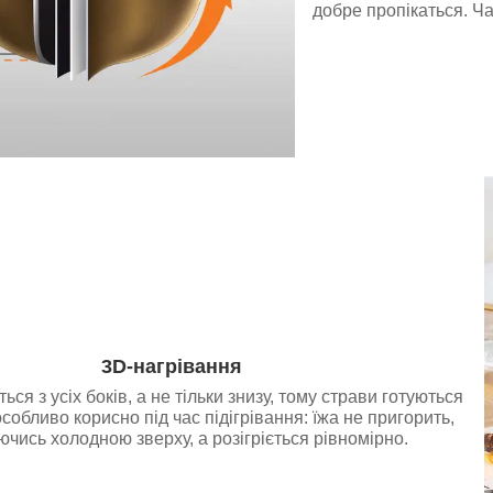
добре пропікаться. Ча
3D-нагрівання
ься з усіх боків, а не тільки знизу, тому страви готуються
обливо корисно під час підігрівання: їжа не пригорить,
чись холодною зверху, а розігріється рівномірно.