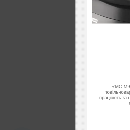
RMC-M90 
повільнов
працюють за н