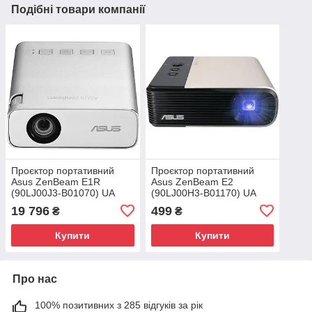
Подібні товари компанії
Проєктор портативний
Проєктор портативний
Asus ZenBeam E1R
Asus ZenBeam E2
(90LJ00J3-B01070) UA
(90LJ00H3-B01170) UA
19 796
499
₴
₴
Купити
Купити
Про нас
100% позитивних з 285 відгуків за рік