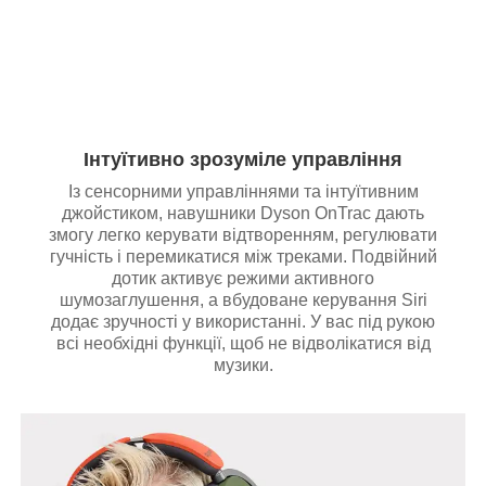
Інтуїтивно зрозуміле управління
Із сенсорними управліннями та інтуїтивним
джойстиком, навушники Dyson OnTrac дають
змогу легко керувати відтворенням, регулювати
гучність і перемикатися між треками. Подвійний
дотик активує режими активного
шумозаглушення, а вбудоване керування Siri
додає зручності у використанні. У вас під рукою
всі необхідні функції, щоб не відволікатися від
музики.