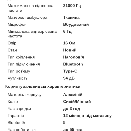
Максимальна відтворна
21000 Гц
частота
Матеріал амбушюра
Тканина
Мікрофон
Вбудований
Мінімальна відтворювана
6 Гц
частота
Опір
16 Ом
Стан
Новий
Тип кріплення
Наголов'я
Тип підключення
Bluetooth
Тип роз'єму
Type-C
Чутливість
94 дБ
Користувальницькі характеристики
Матеріал корпусу
Алюміній
Колір
Синій/Мідний
Час зарядки
до 3 год
Гарантія
12 місяців від магазину
Bluetooth
5
Час роботи від
до 55 год