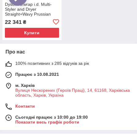
Dyson Airwrap i.d. Multi-
Styler and Dryer
Straight+Wavy Prussian
blue/Rich copper (107163-
22 341
₴
01) EU
Купити
Про нас
100% позитивних з 285 відгуків за рік
Працює з 10.08.2021
м. Харків
Вулиця Нескорених (Героїв Праці), 14, 61168, Харківська
область, Харків, Україна
Контакти
Сьогодні працює з 10:00 до 19:00
Показати весь графік роботи