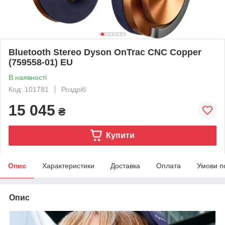
Bluetooth Stereo Dyson OnTrac CNC Copper
(759558-01) EU
В наявності
Код: 101781
Роздріб
15 045
₴
Купити
Опис
Характеристики
Доставка
Оплата
Умови п
Опис