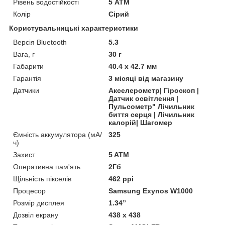
Рівень водостійкості
5 АТМ
Колір
Сірий
Користувальницькі характеристики
Версія Bluetooth
5.3
Вага, г
30 г
Габарити
40.4 x 42.7 мм
Гарантія
3 місяці від магазину
Датчики
Акселерометр| Гіроскоп |
Датчик освітлення |
Пульсометр" Лічильник
биття серця | Лічильник
калорій| Шагомер
Ємність аккумулятора (мА/
325
ч)
Захист
5 ATM
Оперативна пам'ять
2Гб
Щільність пікселів
462 ppi
Процесор
Samsung Exynos W1000
Розмір дисплея
1.34”
Дозвіл екрану
438 х 438