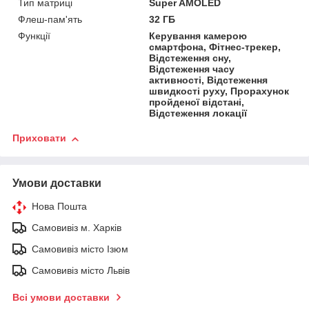
Тип матриці
Super AMOLED
Флеш-пам'ять
32 ГБ
Функції
Керування камерою
смартфона, Фітнес-трекер,
Відстеження сну,
Відстеження часу
активності, Відстеження
швидкості руху, Прорахунок
пройденої відстані,
Відстеження локації
Приховати
Умови доставки
Нова Пошта
Самовивіз м. Харків
Самовивіз місто Ізюм
Самовивіз місто Львів
Всі умови доставки