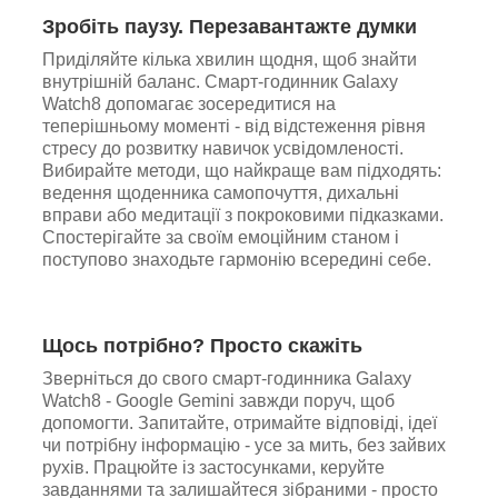
Зробіть паузу. Перезавантажте думки
Приділяйте кілька хвилин щодня, щоб знайти
внутрішній баланс. Смарт-годинник Galaxy
Watch8 допомагає зосередитися на
теперішньому моменті - від відстеження рівня
стресу до розвитку навичок усвідомленості.
Вибирайте методи, що найкраще вам підходять:
ведення щоденника самопочуття, дихальні
вправи або медитації з покроковими підказками.
Спостерігайте за своїм емоційним станом і
поступово знаходьте гармонію всередині себе.
Щось потрібно? Просто скажіть
Зверніться до свого смарт-годинника Galaxy
Watch8 - Google Gemini завжди поруч, щоб
допомогти. Запитайте, отримайте відповіді, ідеї
чи потрібну інформацію - усе за мить, без зайвих
рухів. Працюйте із застосунками, керуйте
завданнями та залишайтеся зібраними - просто