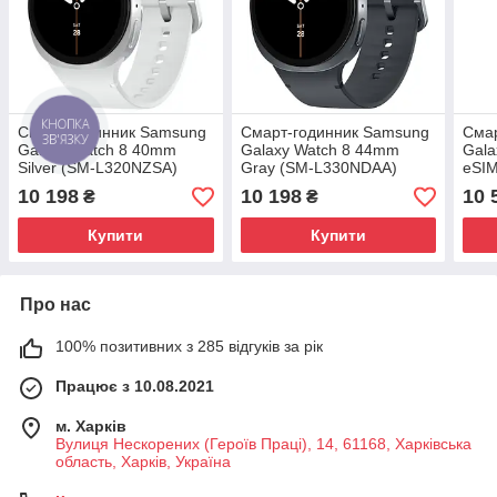
КНОПКА
Смарт-годинник Samsung
Смарт-годинник Samsung
Сма
ЗВ'ЯЗКУ
Galaxy Watch 8 40mm
Galaxy Watch 8 44mm
Gala
Silver (SM-L320NZSA)
Gray (SM-L330NDAA)
eSIM
Global version
Global version
L325
10 198
10 198
10 
₴
₴
Купити
Купити
Про нас
100% позитивних з 285 відгуків за рік
Працює з 10.08.2021
м. Харків
Вулиця Нескорених (Героїв Праці), 14, 61168, Харківська
область, Харків, Україна