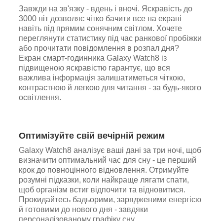
Завжди на зв'язку - вдень і вночі. Яскравість до
3000 ніт дозволяє чітко бачити все на екрані
навіть під прямим сонячним світлом. Хочете
переглянути статистику під час ранкової пробіжки
або прочитати повідомлення в розпал дня?
Екран смарт-годинника Galaxy Watch8 із
підвищеною яскравістю гарантує, що вся
важлива інформація залишатиметься чіткою,
контрастною й легкою для читання - за будь-якого
освітлення.
Оптимізуйте свій вечірній режим
Galaxy Watch8 аналізує ваші дані за три ночі, щоб
визначити оптимальний час для сну - це перший
крок до повноцінного відновлення. Отримуйте
розумні підказки, коли найкраще лягати спати,
щоб організм встиг відпочити та відновитися.
Прокидайтесь бадьорими, зарядженими енергією
й готовими до нового дня - завдяки
персоналізованому графіку сну.