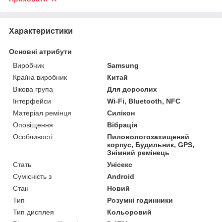
Характеристики
Основні атрибути
Виробник
Samsung
Країна виробник
Китай
Вікова група
Для дорослих
Інтерфейси
Wi-Fi, Bluetooth, NFC
Матеріал ремінця
Силікон
Оповіщення
Вібрація
Особливості
Пиловологозахищений
корпус, Будильник, GPS,
Знімний ремінець
Стать
Унісекс
Сумісність з
Android
Стан
Новий
Тип
Розумні годинники
Тип дисплея
Кольоровий